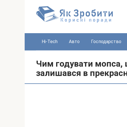
Перейти
до
вмісту
Hi-Tech
Авто
Господарство
Чим годувати мопса, 
залишався в прекрасн