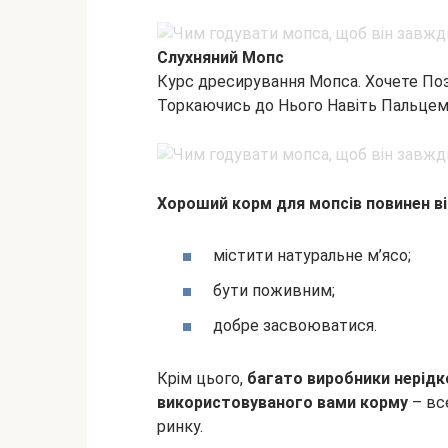
Слухняний Мопс
Курс дресирування Мопса. Хочете Поз
Торкаючись до Нього Навіть Пальце
Хороший корм для мопсів повинен в
містити натуральне м’ясо;
бути поживним;
добре засвоюватися.
Крім цього,
багато виробники нерідк
використовуваного вами корму
– все
ринку.