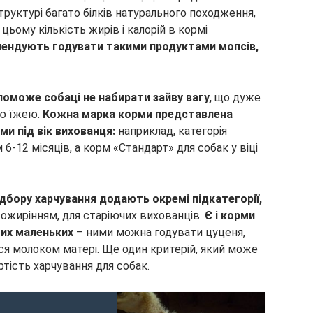
руктурі багато білків натурального походження,
ьому кількість жирів і калорій в кормі
мендують годувати такими продуктами мопсів,
оможе собаці не набирати зайву вагу,
що дуже
ою їжею.
Кожна марка корми представлена
и під вік вихованця:
наприклад, категорія
6-12 місяців, а корм «Стандарт» для собак у віці
дбору харчування додають окремі підкатегорії,
 ожирінням, для старіючих вихованців.
Є і корми
мих маленьких
– ними можна годувати цуценя,
ся молоком матері. Ще один критерій, який може
ртість харчування для собак.