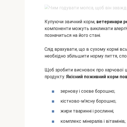
Купуючи звичний корм,
ветеринари р
компоненти можуть викликати алергіч
позначиться на його стані.
Слід врахувати, що в сухому кормі всь
необхідно збільшити норму пиття, спо
Щоб зробити висновок про харчової ц
продукту.
Якісний поживний корм пови
зернову і соєве борошно;
кістково-м’ясну борошно;
жири тваринні і рослинні;
комплекс мінералів і вітамінів;