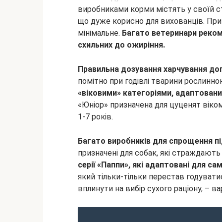
виробниками корми містять у своїй ст
що дуже корисно для вихованців. При ц
мінімальне.
Багато ветеринари реко
схильних до ожиріння.
Правильна дозування харчування доп
помітно при годівлі тварини рослинн
«віковими» категоріями, адаптованим
«Юніор» призначена для цуценят віком 
1-7 років.
Багато виробників для спрощення пі
призначені для собак, які страждають
серії «Паппи», які адаптовані для са
який тільки-тільки перестав годувати
вплинути на вибір сухого раціону, – ва