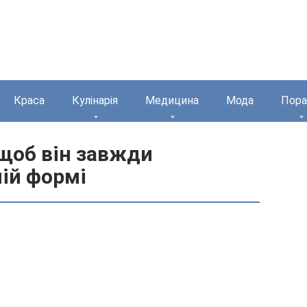
Краса
Кулінарія
Медицина
Мода
Пора
щоб він завжди
ій формі