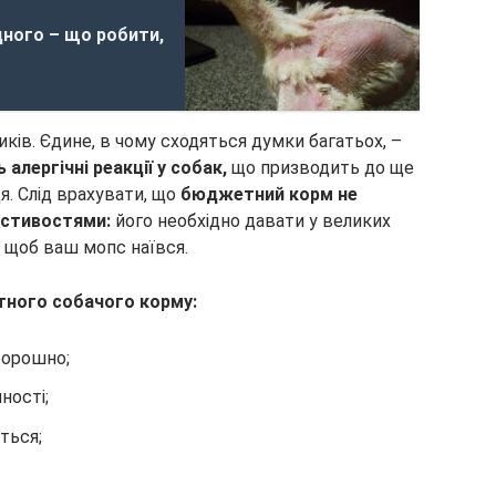
дного – що робити,
ників. Єдине, в чому сходяться думки багатьох, –
лергічні реакції у собак,
що призводить до ще
я. Слід врахувати, що
бюджетний корм не
астивостями:
його необхідно давати у великих
, щоб ваш мопс наївся.
ного собачого корму:
борошно;
ності;
ться;