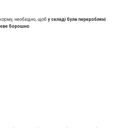
корму, необхідно, щоб
у складі були перероблені
соєве борошно
.