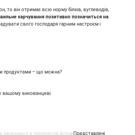
н, то він отримає всю норму білків, вуглеводів,
вильне харчування позитивно позначиться на
адувати свого господаря гарним настроєм і
ми продуктами – що можна?
гу вашому вихованцеві
Представлені