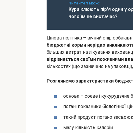
Читайте також:
Кури клюють пір'я один у о
чого їм не вистачає?
Цінова політика – вічний спір собаків
бюджетні корми нерідко викликають а
більших витрат на лікування вихованц
відрізняється своїми поживними вл
кількостях (що зазначено на упаковці)
Розглянемо характеристики бюджет
основа – соєве і кукурудзяне 
погані показники біологічної цін
такий продукт погано засвоює
малу кількість калорій.