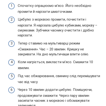
Спочатку опрацюємо м’ясо. Його необхідно
промити й нарізати шматочками.
Цибулю з морквою промити, почистити і
нарізати. Я нарізала цибулю кубиками, моркву –
смужками. Зубчики часнику очистити і дрібно
нарізати.
Тепер ставимо на мультиварці режим
«Смаження». Час – 20 хвилин. Кришку не
закривати. На дно мультичаши влити олію.
Коли нагріється, викласти м’ясо. Смажити 10
хвилин.
Під час обжарювання, свинину слід перемішувати
час від часу.
Через 10 хвилин додати цибулю. Помішуючи,
продовжувати смажити. Через пару хвилин
засипати часник з морквою і обсмажувати
залишився.