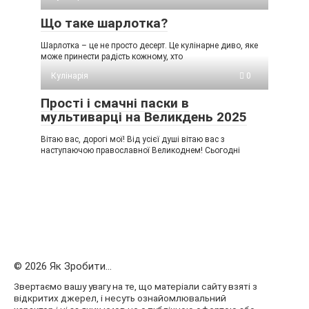
Що таке шарлотка?
Шарлотка – це не просто десерт. Це кулінарне диво, яке
може принести радість кожному, хто
Кулінарія
0
Прості і смачні паски в
мультиварці на Великдень 2025
Вітаю вас, дорогі мої! Від усієї душі вітаю вас з
наступаючою православної Великоднем! Сьогодні
© 2026 Як Зробити...
Звертаємо вашу увагу на те, що матеріали сайту взяті з
відкритих джерел, і несуть ознайомлювальний