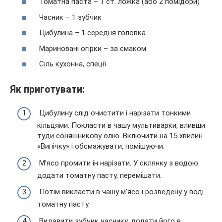
Томатна паста – 1 ст. ложка (або 2 помідори)
Часник – 1 зубчик
Цибулина – 1 середня головка
Мариновані огірки – за смаком
Сіль кухонна, спеції
Як приготувати:
Цибулину слід очистити і нарізати тонкими
кільцями. Покласти в чашу мультиварки, вливши
туди соняшникову олію. Включити на 15 хвилин
«Випічку» і обсмажувати, помішуючи.
М’ясо промити ін нарізати. У склянку з водою
додати томатну пасту, перемішати.
Потім викласти в чашу м’ясо і розведену у воді
томатну пасту.
Видавити зубчик часнику, додати його в