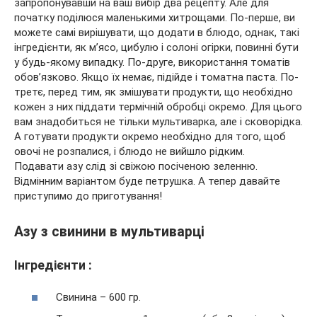
запропонувавши на ваш вибір два рецепту. Але для
початку поділюся маленькими хитрощами. По-перше, ви
можете самі вирішувати, що додати в блюдо, однак, такі
інгредієнти, як м’ясо,
цибулю і солоні огірки, повинні бути
у будь-якому випадку. По-друге, використання томатів
обов’язково. Якщо їх немає, підійде і томатна паста. По-
третє, перед тим, як змішувати продукти, що необхідно
кожен з них піддати термічній обробці окремо. Для цього
вам знадобиться не тільки мультиварка, але і сковорідка.
А готувати продукти окремо необхідно для того, щоб
овочі не розпалися, і блюдо не вийшло рідким.
Подавати азу слід зі свіжою посіченою зеленню.
Відмінним варіантом буде петрушка. А тепер давайте
приступимо до приготування!
Азу з свинини в мультиварці
Інгредієнти :
Свинина – 600 гр.