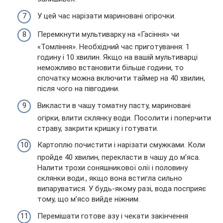
У цей час нарізати мариновані огірочки.
Перемкнути мультиварку на «Гасіння» чи
«Томління». Необхідний час приготування: 1
годину і 10 хвилин. Якщо на вашій мультиварці
неможливо встановити більше години, то
спочатку можна включити таймер на 40 хвилин,
після чого на півгодини.
Викласти в чашу томатну пасту, мариновані
огірки, влити склянку води. Посолити і поперчити
страву, закрити кришку і готувати.
Картоплю почистити і нарізати смужками. Коли
пройде 40 хвилин, перекласти в чашу до м’яса.
Налити трохи соняшникової олії і половину
склянки води., якщо вона встигла сильно
випаруватися. У будь-якому разі, вода посприяє
тому, що м’ясо вийде ніжним.
Перемішати готове азу і чекати закінчення