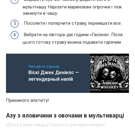
мультічашу. Нарізати мариновані огірочки і теж
закинути в чашу.
Посолити і поперчити страву, перемішати все.
Вибрати на півтора-дві години «Гасіння». Після
цього готову страву можна подавати гарячим.
Читайте також:
Віскі Джек Деніелс —
легендерный напій
Приємного апетиту!
Азу з яловичини з овочами в мультиварці