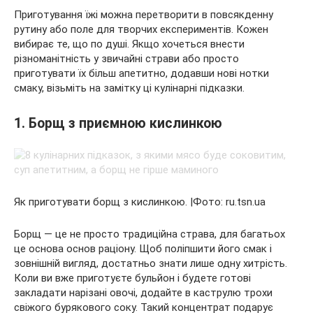
Приготування їжі можна перетворити в повсякденну
рутину або поле для творчих експериментів. Кожен
вибирає те, що по душі. Якщо хочеться внести
різноманітність у звичайні страви або просто
приготувати їх більш апетитно, додавши нові нотки
смаку, візьміть на замітку ці
кулінарні підказки.
1. Борщ з приємною кислинкою
Як приготувати борщ з кислинкою. |Фото: ru.tsn.ua
Борщ — це не просто традиційна страва, для багатьох
це основа основ раціону. Щоб поліпшити його смак і
зовнішній вигляд, достатньо знати лише одну хитрість.
Коли ви вже приготуєте бульйон і будете готові
закладати нарізані овочі, додайте в каструлю трохи
свіжого бурякового соку. Такий концентрат подарує