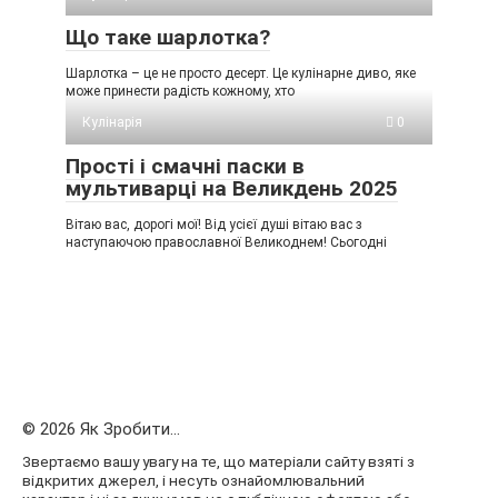
Що таке шарлотка?
Шарлотка – це не просто десерт. Це кулінарне диво, яке
може принести радість кожному, хто
Кулінарія
0
Прості і смачні паски в
мультиварці на Великдень 2025
Вітаю вас, дорогі мої! Від усієї душі вітаю вас з
наступаючою православної Великоднем! Сьогодні
© 2026 Як Зробити...
Звертаємо вашу увагу на те, що матеріали сайту взяті з
відкритих джерел, і несуть ознайомлювальний