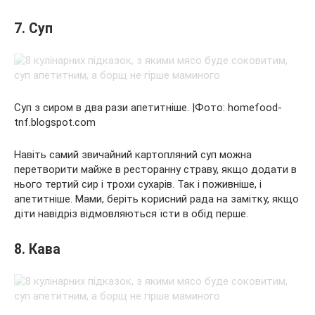
7. Суп
Суп з сиром в два рази апетитніше. |Фото: homefood-
tnf.blogspot.com
Навіть самий звичайний картопляний суп можна
перетворити майже в ресторанну страву, якщо додати в
нього тертий сир і трохи сухарів. Так і поживніше, і
апетитніше. Мами, беріть корисний рада на замітку, якщо
діти навідріз відмовляються їсти в обід перше.
8. Кава