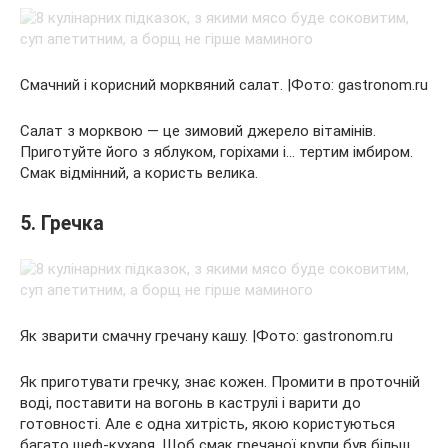
Смачний і корисний морквяний салат. |Фото: gastronom.ru
Салат з морквою — це зимовий джерело вітамінів.
Приготуйте його з яблуком, горіхами і… тертим імбиром.
Смак відмінний, а користь велика.
5. Гречка
Як зварити смачну гречану кашу. |Фото: gastronom.ru
Як приготувати гречку, знає кожен. Промити в проточній
воді, поставити на вогонь в каструлі і варити до
готовності. Але є одна хитрість, якою користуються
багато шеф-кухаря. Щоб смак гречаної крупи був більш