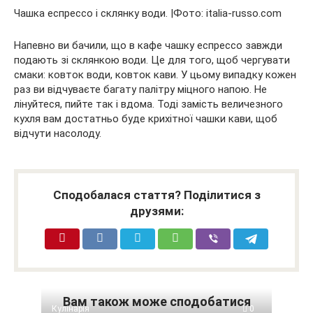
Чашка еспрессо і склянку води. |Фото: italia-russo.com
Напевно ви бачили, що в кафе чашку еспрессо завжди
подають зі склянкою води. Це для того, щоб чергувати
смаки: ковток води, ковток кави. У цьому випадку кожен
раз ви відчуваєте багату палітру міцного напою. Не
лінуйтеся, пийте так і вдома. Тоді замість величезного
кухля вам достатньо буде крихітної чашки кави, щоб
відчути насолоду.
Сподобалася стаття? Поділитися з
друзями:
Вам також може сподобатися
Кулінарія
0