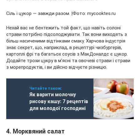
Сіль і цукор — завжди разом. |Фото: mycooktes.ru
Нехай вас не бентежить той факт, що навіть солоні
страви потрібно підсолоджувати. Так вони виходять з
більш насиченими відтінками смаку. Харчова індустрія
знає секрет, що, наприклад, в рецептурі чизбургерів,
картоплі фрі та багатьох соусів з МакДоналдс є цукор.
Додайте трохи цукру в м’ясні та овочеві страви і страви
з морепродуктів, і ви дійсно відчуєте різницю.
Читайте також:
Як варити молочну
рисову кашу: 7 рецептів
для молодої господині
4. Морквяний салат