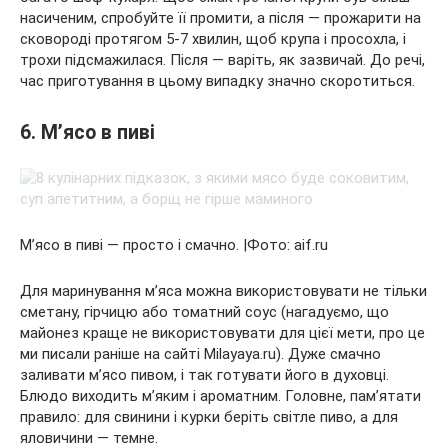
насиченим, спробуйте її промити, а після — прожарити на
сковороді протягом 5-7 хвилин, щоб крупа і просохла, і
трохи підсмажилася. Після — варіть, як зазвичай. До речі,
час приготування в цьому випадку значно скоротиться.
6. М’ясо в пиві
М’ясо в пиві — просто і смачно. |Фото: aif.ru
Для маринування м’яса можна використовувати не тільки
сметану, гірчицю або томатний соус (нагадуємо, що
майонез краще не використовувати для цієї мети, про це
ми писали раніше на сайті Milayaya.ru). Дуже смачно
заливати м’ясо пивом, і так готувати його в духовці.
Блюдо виходить м’яким і ароматним. Головне, пам’ятати
правило: для свинини і курки беріть світле пиво, а для
яловичини — темне.