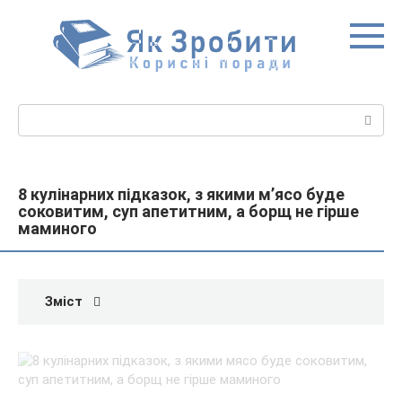
Перейти
до
вмісту
Пошук:
8 кулінарних підказок, з якими м’ясо буде
соковитим, суп апетитним, а борщ не гірше
маминого
Зміст