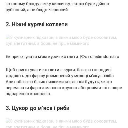
готовому блюду легку кислинку, і колір буде дійсно
рубіновий, а не блідо-червоний.
2. Ніжні курячі котлети
Як приготувати м’які курячі котлети. |Фото: edimdoma.ru
Щоб приготувати котлети з курки, багато господині
додають до фаршу розмочений у молоці м’якуш хліба.
Але набагато більш пишними котлетки будуть, якщо
перемішати фарш з манною крупою або розім’ятої в пюре
відвареною квасолею.
3. Цукор до м’яса і риби