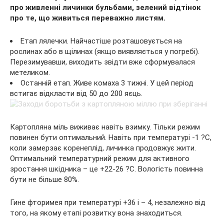
про живленні личинки бульбами, зелений відтінок
про те, що живиться переважно листям.
Етап лялечки. Найчастіше розташовується на
рослинах або в щілинах (якщо виявляється у погребі).
Перезимувавши, виходить звідти вже сформувалася
метеликом.
Останній етап. Живе комаха 3 тижні. У цей період
встигає відкласти від 50 до 200 яєць.
Картопляна міль виживає навіть взимку. Тільки режим
повинен бути оптимальний. Навіть при температурі -1 ?C,
коли замерзає коренеплід, личинка продовжує жити.
Оптимальний температурний режим для активного
зростання шкідника – це +22-26 ?С. Вологість повинна
бути не більше 80%.
Гине фторимея при температурі +36 і – 4, незалежно від
того, на якому етапі розвитку вона знаходиться.