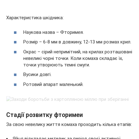
Характеристика шкідника:
Наукова назва – Фторимея.
Розмір – 6-8 мм в довжину, 12-13 мм розмах крил.
Окрас – сірий непримітний, на крилах розташовані
невеликі чорні точки. Коли комаха складає їх,
точки утворюють темні смуги.
Вусики довгі.
Ротовий апарат маленький.
Стадії розвитку фторимеи
За свою невелику життя комаха проходить кілька етапів:
Яйця відкладає метелик за період своєї активної