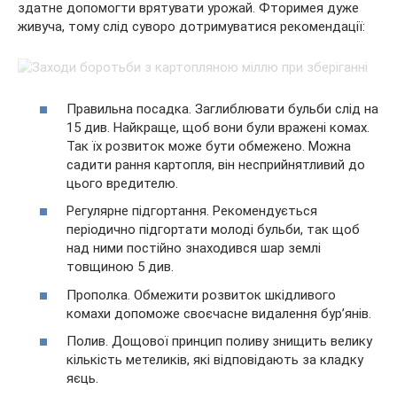
здатне допомогти врятувати урожай. Фторимея дуже
живуча, тому слід суворо дотримуватися рекомендації:
Правильна посадка. Заглиблювати бульби слід на
15 див. Найкраще, щоб вони були вражені комах.
Так їх розвиток може бути обмежено. Можна
садити рання картопля, він несприйнятливий до
цього вредителю.
Регулярне підгортання. Рекомендується
періодично підгортати молоді бульби, так щоб
над ними постійно знаходився шар землі
товщиною 5 див.
Прополка. Обмежити розвиток шкідливого
комахи допоможе своєчасне видалення бур’янів.
Полив. Дощової принцип поливу знищить велику
кількість метеликів, які відповідають за кладку
яєць.