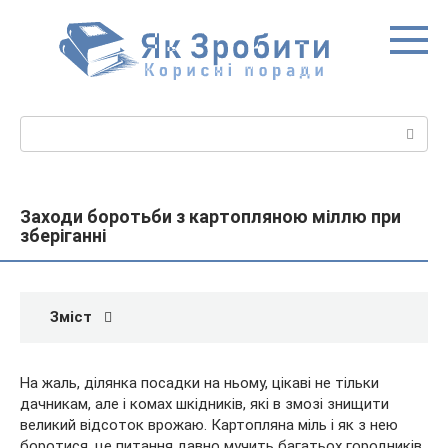
Перейти
до
вмісту
Пошук:
Заходи боротьби з картопляною міллю при
зберіганні
Зміст
На жаль, ділянка посадки на ньому, цікаві не тільки
дачникам, але і комах шкідників, які в змозі знищити
великий відсоток врожаю. Картопляна міль і як з нею
боротися, це питання давно мучить багатьох городників.