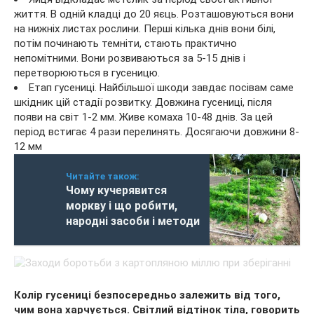
життя. В одній кладці до 20 яєць. Розташовуються вони
на нижніх листах рослини. Перші кілька днів вони білі,
потім починають темніти, стають практично
непомітними. Вони розвиваються за 5-15 днів і
перетворюються в гусеницю.
Етап гусениці. Найбільшої шкоди завдає посівам саме
шкідник цій стадії розвитку. Довжина гусениці, після
появи на світ 1-2 мм. Живе комаха 10-48 днів. За цей
період встигає 4 рази перелинять. Досягаючи довжини 8-
12 мм
Читайте також:
Чому кучерявится
моркву і що робити,
народні засоби і методи
Колір гусениці безпосередньо залежить від того,
чим вона харчується. Світлий відтінок тіла, говорить