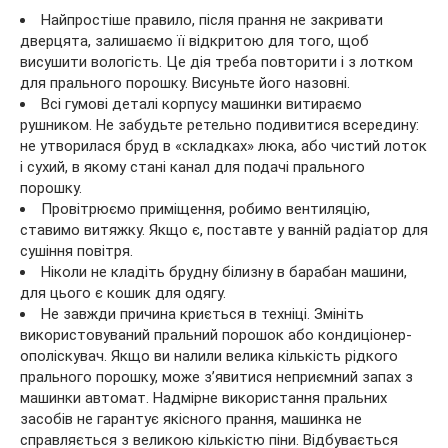
Найпростіше правило, після прання не закривати
дверцята, залишаємо її відкритою для того, щоб
висушити вологість. Це дія треба повторити і з лотком
для прального порошку. Висуньте його назовні.
Всі гумові деталі корпусу машинки витираємо
рушником. Не забудьте ретельно подивитися всередину:
не утворилася бруд в «складках» люка, або чистий лоток
і сухий, в якому стані канал для подачі прального
порошку.
Провітрюємо приміщення, робимо вентиляцію,
ставимо витяжку. Якщо є, поставте у ванній радіатор для
сушіння повітря.
Ніколи не кладіть брудну білизну в барабан машини,
для цього є кошик для одягу.
Не завжди причина криється в техніці. Змініть
використовуваний пральний порошок або кондиціонер-
ополіскувач. Якщо ви налили велика кількість рідкого
прального порошку, може з’явитися неприємний запах з
машинки автомат. Надмірне використання пральних
засобів не гарантує якісного прання, машинка не
справляється з великою кількістю піни. Відбувається