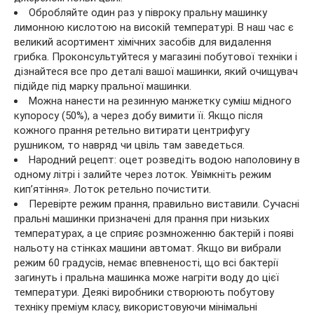
Обробляйте один раз у півроку пральну машинку
лимонною кислотою на високій температурі. В наш час є
великий асортимент хімічних засобів для видалення
грибка. Проконсультуйтеся у магазині побутової техніки і
дізнайтеся все про деталі вашої машинки, який очищувач
підійде під марку пральної машинки.
Можна нанести на резинную манжетку суміш мідного
купоросу (50%), а через добу вимити її. Якщо після
кожного прання ретельно витирати центрифугу
рушником, то навряд чи цвіль там заведеться.
Народний рецепт: оцет розведіть водою наполовину в
одному літрі і залийте через лоток. Увімкніть режим
кип’ятіння». Лоток ретельно почистити.
Перевірте режим прання, правильно виставили. Сучасні
пральні машинки призначені для прання при низьких
температурах, а це сприяє розмноженню бактерій і появі
нальоту на стінках машини автомат. Якщо ви вибрали
режим 60 градусів, немає впевненості, що всі бактерії
загинуть і пральна машинка може нагріти воду до цієї
температури. Деякі виробники створюють побутову
техніку преміум класу, використовуючи мінімальні