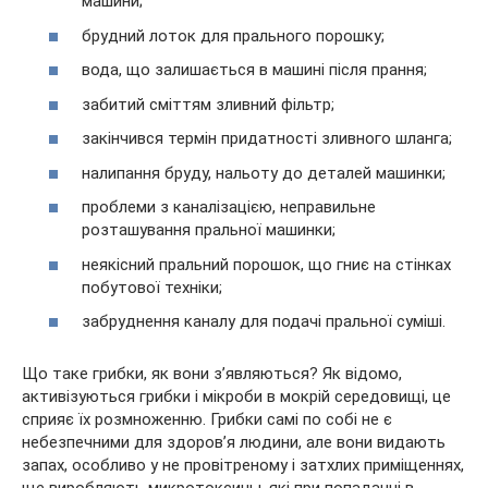
машини;
брудний лоток для прального порошку;
вода, що залишається в машині після прання;
забитий сміттям зливний фільтр;
закінчився термін придатності зливного шланга;
налипання бруду, нальоту до деталей машинки;
проблеми з каналізацією, неправильне
розташування пральної машинки;
неякісний пральний порошок, що гниє на стінках
побутової техніки;
забруднення каналу для подачі пральної суміші.
Що таке грибки, як вони з’являються? Як відомо,
активізуються грибки і мікроби в мокрій середовищі, це
сприяє їх розмноженню. Грибки самі по собі не є
небезпечними для здоров’я людини, але вони видають
запах, особливо у не провітреному і затхлих приміщеннях,