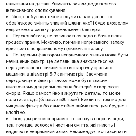
налипання на деталі. Увімкніть режим додаткового
інтенсивного ополіскування.
Якщо побутова техніка служить вам давно, то
обов’язково змініть зливний шланг, якої і буде джерелом
неприємного запаху і розмноження бактерій.
Переконайтеся, не залишається вода в бачку після
процесу прання. Можливо, причина неприємного запаху
криється в неправильному підключенні зливу.
Поширеним фактором неприємного запаху може бути
нечищений фільтр. Це деталь, яка знаходиться на
передній панелі в нижній частині корпусу пральної
машинки, в діаметрі 5-7 сантиметрів. Засмічена
середовище в фільтрі також може бути «ласим
шматочком» для розмноження бактерій, створюючи
сморід. Якщо самостійно викрутити деталь, то може
политися вода (близько 500 грам). Викличте техніка для
чищення фільтра бо самостійно займатися цим брудно і
клопітно.
Іноді джерелом неприємного запаху є нагрівач води,
тен, точніше, волосся і частини сміття, які гниють і
виділяють неприємний запах. Рекомендується засипати