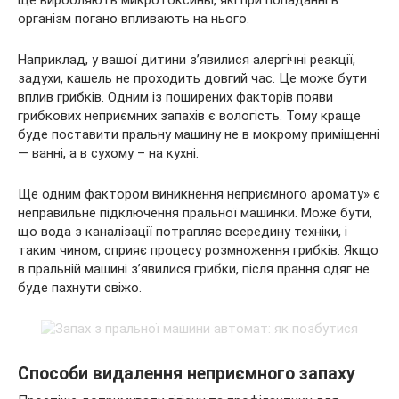
ще виробляють микротоксины, які при попаданні в
організм погано впливають на нього.
Наприклад, у вашої дитини з’явилися алергічні реакції,
задухи, кашель не проходить довгий час. Це може бути
вплив грибків. Одним із поширених факторів появи
грибкових неприємних запахів є вологість. Тому краще
буде поставити пральну машину не в мокрому приміщенні
— ванні, а в сухому – на кухні.
Ще одним фактором виникнення неприємного аромату» є
неправильне підключення пральної машинки. Може бути,
що вода з каналізації потрапляє всередину техніки, і
таким чином, сприяє процесу розмноження грибків. Якщо
в пральній машині з’явилися грибки, після прання одяг не
буде пахнути свіжо.
Способи видалення неприємного запаху