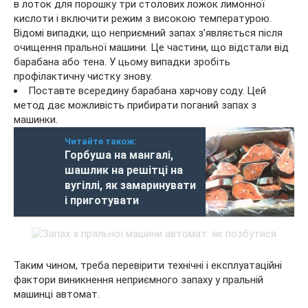
в лоток для порошку три столових ложок лимонної
кислоти і включити режим з високою температурою.
Відомі випадки, що неприємний запах з’являється після
очищення пральної машини. Це частини, що відстали від
барабана або тена. У цьому випадки зробіть
профілактичну чистку знову.
Поставте всередину барабана харчову соду. Цей
метод дає можливість прибирати поганий запах з
машинки.
Читайте також:
Горбуша на мангалі,
шашлик на решітці на
вугіллі, як замаринувати
і приготувати
Таким чином, треба перевірити технічні і експлуатаційні
фактори виникнення неприємного запаху у пральній
машинці автомат.