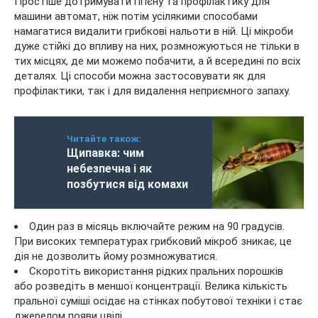
Простіше дотримувати гігієну та профілактику для
машини автомат, ніж потім усілякими способами
намагатися видалити грибкові нальоти в ній. Ці мікроби
дуже стійкі до впливу на них, розмножуються не тільки в
тих місцях, де ми можемо побачити, а й всередині по всіх
деталях. Ці способи можна застосовувати як для
профілактики, так і для видалення неприємного запаху.
Читайте також:
Щипавка: чим
небезпечна і як
позбутися від комахи
Один раз в місяць включайте режим на 90 градусів.
При високих температурах грибковий мікроб зникає, це
дія не дозволить йому розмножуватися.
Скоротіть використання рідких пральних порошків
або розведіть в меншої концентрації. Велика кількість
пральної суміші осідає на стінках побутової техніки і стає
джерелом появи цвілі.