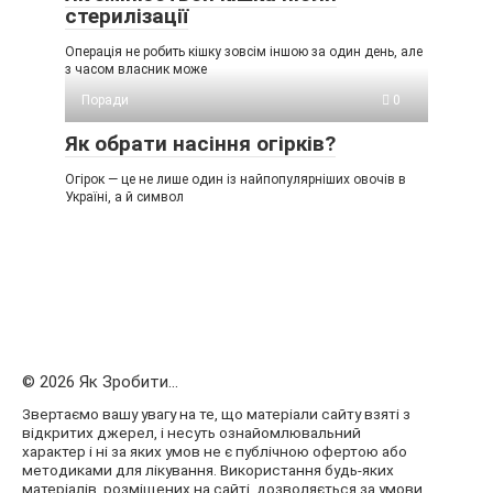
стерилізації
Операція не робить кішку зовсім іншою за один день, але
з часом власник може
Поради
0
Як обрати насіння огірків?
Огірок — це не лише один із найпопулярніших овочів в
Україні, а й символ
© 2026 Як Зробити...
Звертаємо вашу увагу на те, що матеріали сайту взяті з
відкритих джерел, і несуть ознайомлювальний
характер і ні за яких умов не є публічною офертою або
методиками для лікування. Використання будь-яких
матеріалів, розміщених на сайті, дозволяється за умови