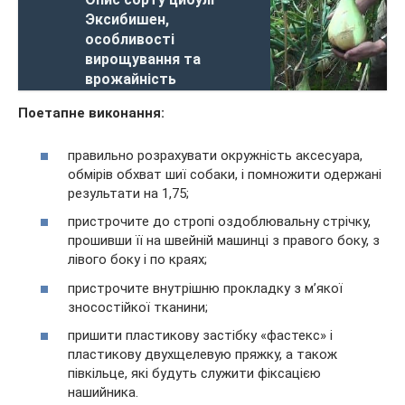
Эксибишен,
особливості
вирощування та
врожайність
Поетапне виконання:
правильно розрахувати окружність аксесуара,
обмірів обхват шиї собаки, і помножити одержані
результати на 1,75;
пристрочите до стропі оздоблювальну стрічку,
прошивши її на швейній машинці з правого боку, з
лівого боку і по краях;
пристрочите внутрішню прокладку з м’якої
зносостійкої тканини;
пришити пластикову застібку «фастекс» і
пластикову двухщелевую пряжку, а також
півкільце, які будуть служити фіксацією
нашийника.