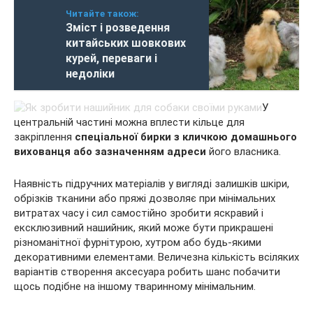
Читайте також:
Зміст і розведення
китайських шовкових
курей, переваги і
недоліки
У
центральній частині можна вплести кільце для
закріплення
спеціальної бирки з кличкою домашнього
вихованця або зазначенням адреси
його власника.
Наявність підручних матеріалів у вигляді залишків шкіри,
обрізків тканини або пряжі дозволяє при мінімальних
витратах часу і сил самостійно зробити яскравий і
ексклюзивний нашийник, який може бути прикрашені
різноманітної фурнітурою, хутром або будь-якими
декоративними елементами. Величезна кількість всіляких
варіантів створення аксесуара робить шанс побачити
щось подібне на іншому тваринному мінімальним.