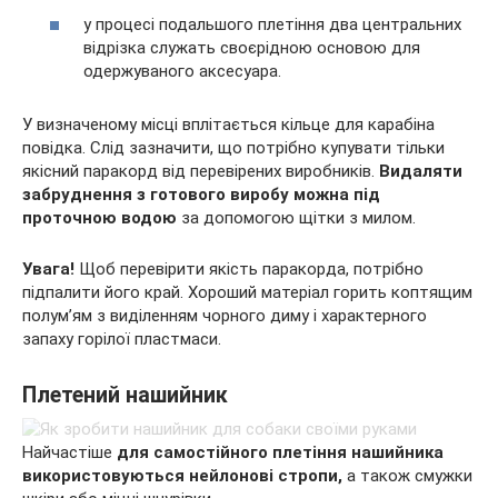
у процесі подальшого плетіння два центральних
відрізка служать своєрідною основою для
одержуваного аксесуара.
У визначеному місці вплітається кільце для карабіна
повідка. Слід зазначити, що потрібно купувати тільки
якісний паракорд від перевірених виробників.
Видаляти
забруднення з готового виробу можна під
проточною водою
за допомогою щітки з милом.
Увага!
Щоб перевірити якість паракорда, потрібно
підпалити його край. Хороший матеріал горить коптящим
полум’ям з виділенням чорного диму і характерного
запаху горілої пластмаси.
Плетений нашийник
Найчастіше
для самостійного плетіння нашийника
використовуються нейлонові стропи,
а також смужки