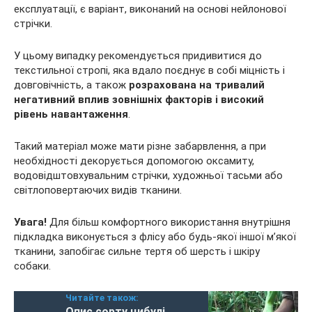
експлуатації, є варіант, виконаний на основі нейлонової
стрічки.
У цьому випадку рекомендується придивитися до
текстильної стропі, яка вдало поєднує в собі міцність і
довговічність, а також
розрахована на тривалий
негативний вплив зовнішніх факторів і високий
рівень навантаження
.
Такий матеріал може мати різне забарвлення, а при
необхідності декорується допомогою оксамиту,
водовідштовхувальним стрічки, художньої тасьми або
світлоповертаючих видів тканини.
Увага!
Для більш комфортного використання внутрішня
підкладка виконується з флісу або будь-якої іншої м’якої
тканини, запобігає сильне тертя об шерсть і шкіру
собаки.
Читайте також:
Опис сорту цибулі