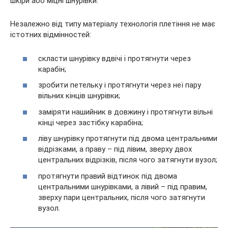
шкіри або міцні шнурівки.
Незалежно від типу матеріалу технологія плетіння не має
істотних відмінностей:
скласти шнурівку вдвічі і протягнути через
карабін;
зробити петельку і протягнути через неї пару
вільних кінців шнурівки;
заміряти нашийник в довжину і протягнути вільні
кінці через застібку карабіна;
ліву шнурівку протягнути під двома центральними
відрізками, а праву – під лівим, зверху двох
центральних відрізків, після чого затягнути вузол;
протягнути правий відтинок під двома
центральними шнурівками, а лівий – під правим,
зверху пари центральних, після чого затягнути
вузол.