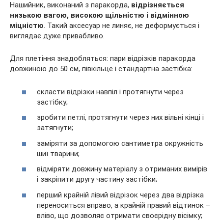
Нашийник, виконаний з паракорда,
відрізняється
низькою вагою, високою щільністю і відмінною
міцністю
. Такий аксесуар не линяє, не деформується і
виглядає дуже привабливо.
Для плетіння знадобляться: пари відрізків паракорда
довжиною до 50 см, півкільце і стандартна застібка:
скласти відрізки навпіл і протягнути через
застібку;
зробити петлі, протягнути через них вільні кінці і
затягнути;
заміряти за допомогою сантиметра окружність
шиї тварини;
відміряти довжину матеріалу з отриманих вимірів
і закріпити другу частину застібки;
перший крайній лівий відрізок через два відрізка
переноситься вправо, а крайній правий відтинок –
вліво, що дозволяє отримати своєрідну вісімку;