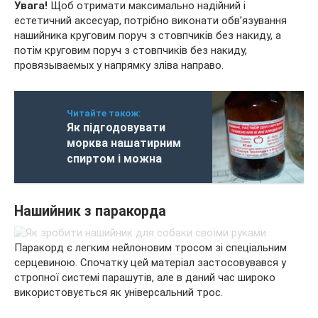
Увага!
Щоб отримати максимально надійний і
естетичний аксесуар, потрібно виконати обв’язування
нашийника круговим поруч з стовпчиків без накиду, а
потім круговим поруч з стовпчиків без накиду,
провязываемых у напрямку зліва направо.
Читайте також:
Як підгодовувати
морква нашатирним
спиртом і можна
Нашийник з паракорда
Паракорд є легким нейлоновим тросом зі спеціальним
серцевиною. Спочатку цей матеріал застосовувався у
стропної системі парашутів, але в даний час широко
використовується як універсальний трос.