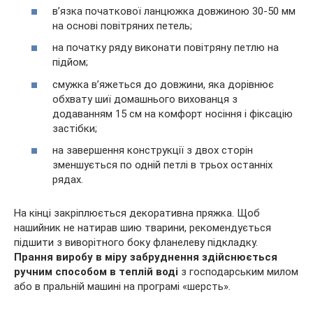
в’язка початкової ланцюжка довжиною 30-50 мм
на основі повітряних петель;
на початку ряду виконати повітряну петлю на
підйом;
смужка в’яжеться до довжини, яка дорівнює
обхвату шиї домашнього вихованця з
додаванням 15 см на комфорт носіння і фіксацію
застібки;
на завершення конструкції з двох сторін
зменшується по одній петлі в трьох останніх
рядах.
На кінці закріплюється декоративна пряжка. Щоб
нашийник не натирав шию тварини, рекомендується
підшити з виворітного боку фланелеву підкладку.
Прання виробу в міру забруднення здійснюється
ручним способом в теплій воді
з господарським милом
або в пральній машині на програмі «шерсть».