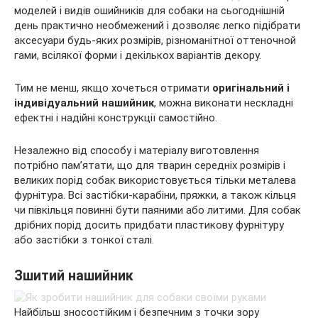
моделей і видів ошийників для собаки на сьогоднішній
день практично необмежений і дозволяє легко підібрати
аксесуари будь-яких розмірів, різноманітної оттеночной
гами, всілякої форми і декількох варіантів декору.
Тим не менш, якщо хочеться отримати
оригінальний і
індивідуальний нашийник
, можна виконати нескладні
ефектні і надійні конструкції самостійно.
Незалежно від способу і матеріалу виготовлення
потрібно пам’ятати, що для тварин середніх розмірів і
великих порід собак використовується тільки металева
фурнітура. Всі застібки-карабіни, пряжки, а також кільця
чи півкільця повинні бути паяними або литими. Для собак
дрібних порід досить придбати пластикову фурнітуру
або застібки з тонкої сталі.
Зшитий нашийник
Найбільш зносостійким і безпечним з точки зору