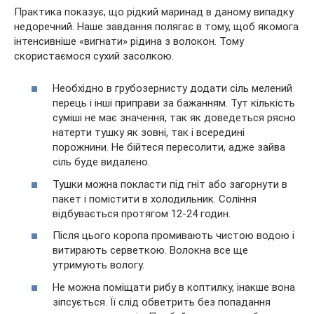
Практика показує, що рідкий маринад в даному випадку
недоречний. Наше завдання полягає в тому, щоб якомога
інтенсивніше «вигнати» рідина з волокон. Тому
скористаємося сухий засолкою.
Необхідно в грубозернисту додати сіль мелений
перець і інші приправи за бажанням. Тут кількість
суміші не має значення, так як доведеться рясно
натерти тушку як зовні, так і всередині
порожнини. Не бійтеся пересолити, адже зайва
сіль буде видалено.
Тушки можна покласти під гніт або загорнути в
пакет і помістити в холодильник. Соління
відбувається протягом 12-24 годин.
Після цього коропа промивають чистою водою і
витирають серветкою. Волокна все ще
утримують вологу.
Не можна поміщати рибу в коптилку, інакше вона
зіпсується. Її слід обветрить без попадання