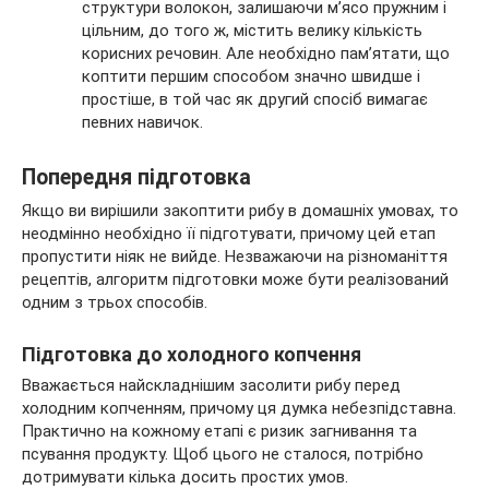
структури волокон, залишаючи м’ясо пружним і
цільним, до того ж, містить велику кількість
корисних речовин. Але необхідно пам’ятати, що
коптити першим способом значно швидше і
простіше, в той час як другий спосіб вимагає
певних навичок.
Попередня підготовка
Якщо ви вирішили закоптити рибу в домашніх умовах, то
неодмінно необхідно її підготувати, причому цей етап
пропустити ніяк не вийде. Незважаючи на різноманіття
рецептів, алгоритм підготовки може бути реалізований
одним з трьох способів.
Підготовка до холодного копчення
Вважається найскладнішим засолити рибу перед
холодним копченням, причому ця думка небезпідставна.
Практично на кожному етапі є ризик загнивання та
псування продукту. Щоб цього не сталося, потрібно
дотримувати кілька досить простих умов.