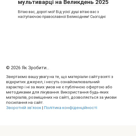
мультиварці на Великдень 2025
Вітаю вас, дорогі мої! Від усієї душі вітаю вас з
наступаючою православної Великоднем! Сьогодні
© 2026 Як Зробити...
Звертаємо вашу увагу на те, що матеріали сайту взяті з
відкритих джерел, і несуть ознайомлювальний
характер і ні за яких умов не є публічною офертою або
методиками для лікування. Використання будь-яких
матеріалів, розміщених на сайті, дозволяється за умови
посилання на сайт.
Зворотній зв’язок
|
Політика конфіденційності