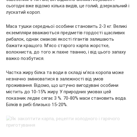
сьогодні вже відомо кілька видів, це голий, дзеркальний і
лускатий короп.
Маса
тушки середньої особини становить 2-3 кг. Великі
екземпляри вважаються предметів гордості щасливих
рибалок, однак смакові якості гігантів залишають
бажати кращого. М’ясо старого карпа жорстке,
волокниста, до того ж пахне тванню, і від цього запаху
важко позбутися.
Частка жиру білка та води в складі м’яса коропа може
незначно змінюватися в залежності від умов
проживання. Відомо, що штучно вигодувані особини
містить до 10-15% жиру. У природних умовах цей
показник ледве сягає 3 %. 70-80% маси становить вода.
Білків в рибі близько 15-20%.