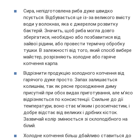
Сира, непідготовлена риба дуже швидко
псується. Відбувається це із-за великого вмісту
води у волокнах, яка є джерелом розвитку
бактерій. Значить, щоб риба могла довго
зберігатися, необхідно або позбавитися від
зайвої рідини, або провести термічну обробку
тушки. В залежності від того, який спосіб вибере
майстер, розрізняють холодне або гаряче
копчення карпа.
Відрізнити продукцію холодного копчення від
гарячого дуже просто. Запах залишається
колишнім, так як рясне проходження диму
присутній при обох видах приготування, але м’ясо
відрізняється по консистенції. Схильне до дії
температури, воно стає м’яким і розсипчастим, і
добре відстає від великих і дрібних кісток.
Зазвичай колір змінюється зі склоподібного на
білий.
Холодне копчення більш дбайливо ставиться до