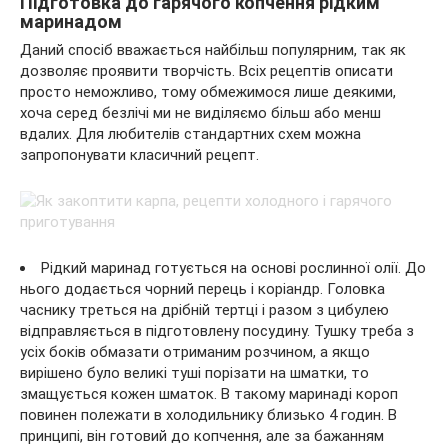
Підготовка до гарячого копчення рідким
маринадом
Даний спосіб вважається найбільш популярним, так як
дозволяє проявити творчість. Всіх рецептів описати
просто неможливо, тому обмежимося лише деякими,
хоча серед безлічі ми не виділяємо більш або менш
вдалих. Для любителів стандартних схем можна
запропонувати класичний рецепт.
Рідкий маринад готується на основі рослинної олії. До
нього додається чорний перець і коріандр. Головка
часнику треться на дрібній тертці і разом з цибулею
відправляється в підготовлену посудину. Тушку треба з
усіх боків обмазати отриманим розчином, а якщо
вирішено було великі туші порізати на шматки, то
змащується кожен шматок. В такому маринаді короп
повинен полежати в холодильнику близько 4 годин. В
принципі, він готовий до копчення, але за бажанням