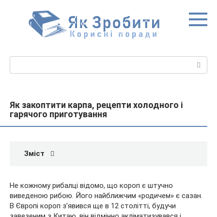
Перейти
до
вмісту
Пошук:
Як закоптити карпа, рецепти холодного і
гарячого приготування
Зміст
Не кожному рибалці відомо, що короп є штучно
виведеною рибою. Його найближчим «родичем» є сазан.
В Європі короп з’явився ще в 12 столітті, будучи
завезеним з Китаю, він відмінно акліматизувався і