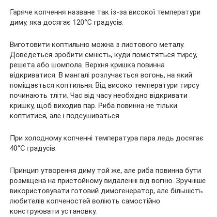
Гаряче копчення назване так із-за високої температури
диму, яка досягає 120°C градусів.
Виготовити коптильню можна з листового металу.
Доведеться зробити ємність, куди помістяться тирсу,
решета або шомпола. Верхня кришка повинна
відкриватися. В мангалі розлучається вогонь, на який
поміщається коптильня. Від високо температури тирсу
починають тліти. Час від часу необхідно відкривати
кришку, щоб виходив пар. Риба повинна не тільки
коптитися, але і подсушиваться.
При холодному копченні температура пара ледь досягає
40°C градусів.
Принцип утворення диму той же, але риба повинна бути
розміщена на пристойному видаленні від вогню. Зручніше
використовувати готовий димогенератор, але більшість
любителів копченостей воліють самостійно
конструювати установку.