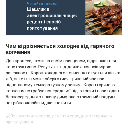
Читайте також:
Шашлик в
электрошашлычнице:
рецепт і спосіб
приготування
Чим відрізняється холодне від гарячого
копчення
Два процеси, схожі за своїм принципом, відрізняються
конструктивно. Результат від деяких нюансів мірою
залежності. Короп холодного копчення готується кілька
діб, зате і він може зберігатися тривалий час при
відповідному температурному режимі. Короп гарячого
копчення потребує попередньої підготовки і пари годин
безпосереднього впливу диму, але отриманий продукт
потрібно якнайшвидше спожити.