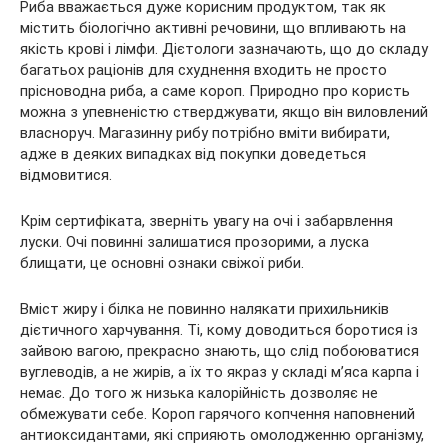
Риба вважається дуже корисним продуктом, так як
містить біологічно активні речовини, що впливають на
якість крові і лімфи. Дієтологи зазначають, що до складу
багатьох раціонів для схуднення входить не просто
прісноводна риба, а саме короп. Природно про користь
можна з упевненістю стверджувати, якщо він виловлений
власноруч. Магазинну рибу потрібно вміти вибирати,
адже в деяких випадках від покупки доведеться
відмовитися.
Крім сертифіката, зверніть увагу на очі і забарвлення
луски. Очі повинні залишатися прозорими, а луска
блищати, це основні ознаки свіжої риби.
Вміст жиру і білка не повинно налякати прихильників
дієтичного харчування. Ті, кому доводиться боротися із
зайвою вагою, прекрасно знають, що слід побоюватися
вуглеводів, а не жирів, а їх то якраз у складі м’яса карпа і
немає. До того ж низька калорійність дозволяє не
обмежувати себе. Короп гарячого копчення наповнений
антиоксидантами, які сприяють омолодженню організму,