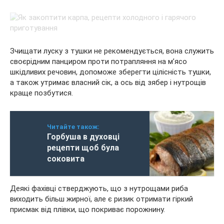
Зчищати луску з тушки не рекомендується, вона служить
своєрідним панциром проти потрапляння на м’ясо
шкідливих речовин, допоможе зберегти цілісність тушки,
а також утримає власний сік, а ось від зябер і нутрощів
краще позбутися.
Читайте також:
Горбуша в духовці
рецепти щоб була
соковита
Деякі фахівці стверджують, що з нутрощами риба
виходить більш жирної, але є ризик отримати гіркий
присмак від плівки, що покриває порожнину.