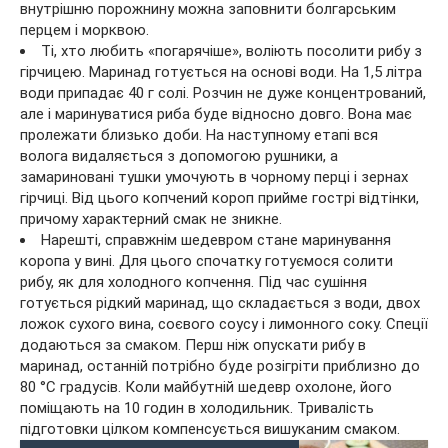
внутрішню порожнину можна заповнити болгарським
перцем і морквою.
Ті, хто любить «погарячіше», воліють посолити рибу з
гірчицею. Маринад готується на основі води. На 1,5 літра
води припадає 40 г солі. Розчин не дуже концентрований,
але і маринуватися риба буде відносно довго. Вона має
пролежати близько доби. На наступному етапі вся
волога видаляється з допомогою рушники, а
замариновані тушки умочують в чорному перці і зернах
гірчиці. Від цього копчений короп прийме гострі відтінки,
причому характерний смак не зникне.
Нарешті, справжнім шедевром стане маринування
коропа у вині. Для цього спочатку готуємося солити
рибу, як для холодного копчення. Під час сушіння
готується рідкий маринад, що складається з води, двох
ложок сухого вина, соєвого соусу і лимонного соку. Спеції
додаються за смаком. Перш ніж опускати рибу в
маринад, останній потрібно буде розігріти приблизно до
80 °C градусів. Коли майбутній шедевр охолоне, його
поміщають на 10 годин в холодильник. Тривалість
підготовки цілком компенсується вишуканим смаком.