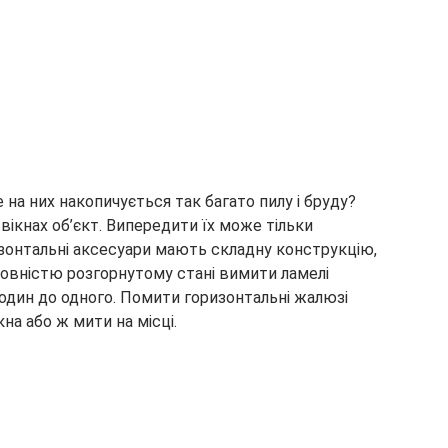
 на них накопичується так багато пилу і бруду?
ікнах об’єкт. Випередити їх може тільки
ризонтальні аксесуари мають складну конструкцію,
повністю розгорнутому стані вимити ламелі
 один до одного. Помити горизонтальні жалюзі
на або ж мити на місці.