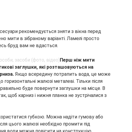
ксесуари рекомендується зняти з вікна перед
ено мити в зібраному варіанті. Ламелі просто
есь бруд вам не вдасться.
Перш ніж мити
тикові заглушки, які розташовуються на
рниза.
Якщо всередину потрапить вода, це може
о горизонтальні жалюзі металеві. Тільки після
правильно буде повернути заглушки на місце. В
так, щоб карниз і нижня планка не зустрічалися з
користатися губкою. Можна надіти гумову або
сля цього жалюзі необхідно промити під
ння води можна повісити на конструкцію