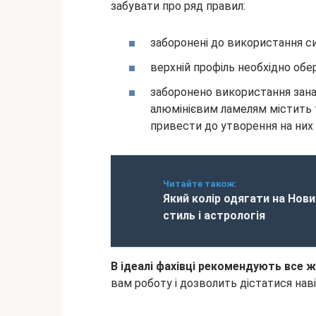
забувати про ряд правил:
заборонені до використання си
верхній профіль необхідно обер
заборонено використання зана
алюмінієвим ламелям містить
привести до утворення на них 
Читайте також:
Який колір одягати на Новий
стиль і астрологія
В ідеалі фахівці рекомендують все 
вам роботу і дозволить дістатися на