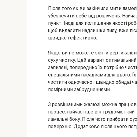
Після того як ви закінчили мити ламел
убезпечити себе від розлучень. Найча
пункт. Іноді для поліпшення якості р
щоб видалити надлишки пилу, вже піс
швидко і ефективно.
Якщо ви не можете зняти вертикальні
суху чистку. Цей варіант оптимальний
запилені, попередньо їх потрібно чис
спеціальними насадками для цього. Ї
чистити одночасно і швидко обидві ча
помірними забрудненнями.
З розвішаними жалюзі можна працюв
процес, найчастіше він трудомісткий
ламельні боку. Після чого прибрати су
поверхню. Додатково після цього пот