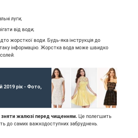
льні луги;
ігати від води;
дто жорсткої води. Будь-яка інструкція до
 таку інформацію. Жорстка вода може швидко
солей.
 2019 рік - Фото,
ж зняти жалюзі перед чищенням.
Це полегшить
віть до самих важкодоступних забруднень.