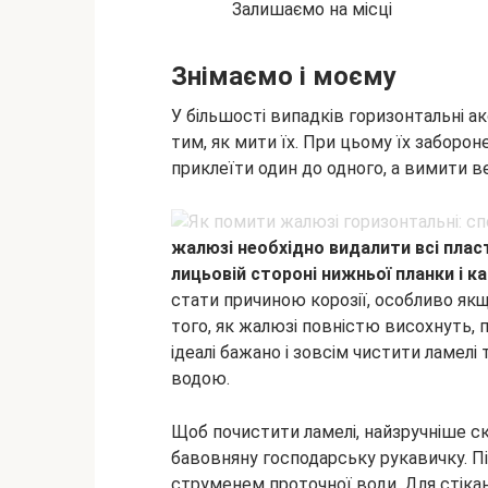
Залишаємо на місці
Знімаємо і моєму
У більшості випадків горизонтальні а
тим, як мити їх. При цьому їх заборон
приклеїти один до одного, а вимити в
жалюзі необхідно видалити всі плас
лицьовій стороні нижньої планки і ка
стати причиною корозії, особливо якщ
того, як жалюзі повністю висохнуть, 
ідеалі бажано і зовсім чистити ламелі 
водою.
Щоб почистити ламелі, найзручніше с
бавовняну господарську рукавичку. Пі
струменем проточної води. Для стіка