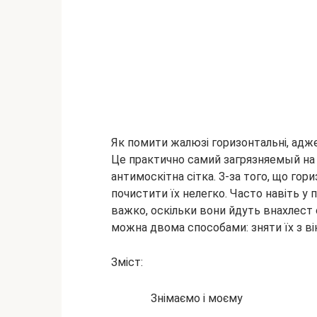
Як помити жалюзі горизонтальні, адже
Це практично самий загрязняемый на в
антимоскітна сітка. З-за того, що го
почистити їх нелегко. Часто
навіть у 
важко, оскільки вони йдуть внахлест
можна двома способами: зняти їх з вік
Зміст:
Знімаємо і моєму