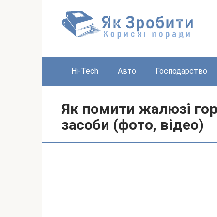
Перейти
до
вмісту
Hi-Tech
Авто
Господарство
Як помити жалюзі гор
засоби (фото, відео)