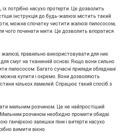
і, їх потрібно насухо протерти. Це дозволить
стіше інструкція до будь-жалюзі містить такий
оботи, можна спочатку чистити жалюзі пилососом,
ля чого починати мити. Це дозволить впоратися
 жалюзі, правильно використовувати для них
 для смуг на тканинній основі. Якщо вони сильно
тити пилососом. Багато сучасні прилади обладнані
х можна купити і окремо. Вони дозволяють
стини кількох ламелей. Спрацює такий спосіб з
ати мильним розчином. Це не найпростіший
. Мильним розчином необхідно промити обидві
хою ганчіркою залишки піни і витерти насухо
рібно вимити вікно.