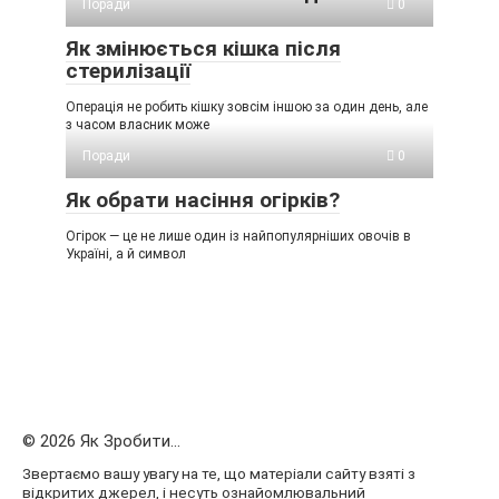
Поради
0
Як змінюється кішка після
стерилізації
Операція не робить кішку зовсім іншою за один день, але
з часом власник може
Поради
0
Як обрати насіння огірків?
Огірок — це не лише один із найпопулярніших овочів в
Україні, а й символ
© 2026 Як Зробити...
Звертаємо вашу увагу на те, що матеріали сайту взяті з
відкритих джерел, і несуть ознайомлювальний