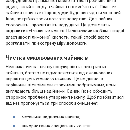
забрудненості) лимонної кислоти. Після розчинення в
рідині, залийте воду в чайник і прокип’ятіть її. Пластик
чайника після такої процедури буде виглядати як новий.
Іноді потрібно трохи потерти поверхню. Далі чайник
сполосніть і прокип’ятіть воду двічі. Це дозволить
видалити всі залишки кошти. Незважаючи на більш щадні
властивості лимонної кислоти, такий спосіб варто
розглядати, як екстрену міру допомоги.
Чистка емальованих чайників
Незважаючи на наявну популярність електричних
чайників, багато не відмовляються від емальованих
варіантів цієї кухонного начиння. Це не дивно, в
порівнянні зі своїми електричними побратимами, вони
виглядають більш надійними. Однак і їх не обходить
стороною проблема утворення накипу. Щоб позбавитися
від неї, пропонується три способи очищення:
механічне видалення накипу;
використання спеціальних коштів;