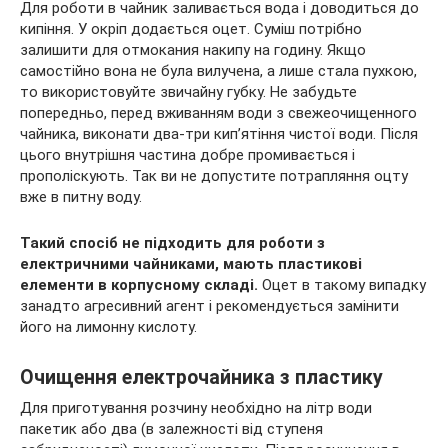
Для роботи в чайник заливається вода і доводиться до
кипіння. У окріп додається оцет. Суміш потрібно
залишити для отмокания накипу на годину. Якщо
самостійно вона не була вилучена, а лише стала пухкою,
то використовуйте звичайну губку. Не забудьте
попередньо, перед вживанням води з свежеочищенного
чайника, виконати два-три кип’ятіння чистої води. Після
цього внутрішня частина добре промивається і
прополіскують. Так ви не допустите потрапляння оцту
вже в питну воду.
Такий спосіб не підходить для роботи з
електричними чайниками, мають пластикові
елементи в корпусному складі.
Оцет в такому випадку
занадто агресивний агент і рекомендується замінити
його на лимонну кислоту.
Очищення електрочайника з пластику
Для приготування розчину необхідно на літр води
пакетик або два (в залежності від ступеня