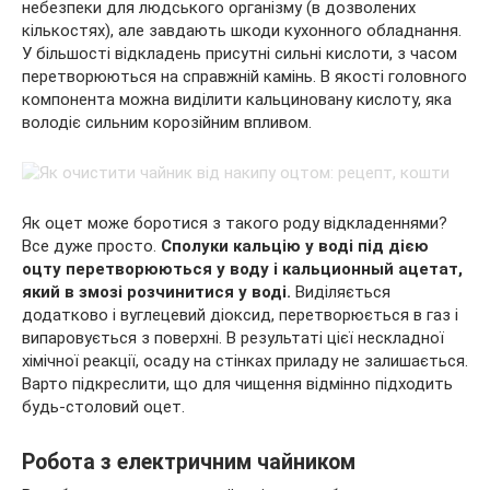
небезпеки для людського організму (в дозволених
кількостях), але завдають шкоди кухонного обладнання.
У більшості відкладень присутні сильні кислоти, з часом
перетворюються на справжній камінь. В якості головного
компонента можна виділити кальциновану кислоту, яка
володіє сильним корозійним впливом.
Як оцет може боротися з такого роду відкладеннями?
Все дуже просто.
Сполуки кальцію у воді під дією
оцту перетворюються у воду і кальционный ацетат,
який в змозі розчинитися у воді.
Виділяється
додатково і вуглецевий діоксид, перетворюється в газ і
випаровується з поверхні. В результаті цієї нескладної
хімічної реакції, осаду на стінках приладу не залишається.
Варто підкреслити, що для чищення відмінно підходить
будь-столовий оцет.
Робота з електричним чайником