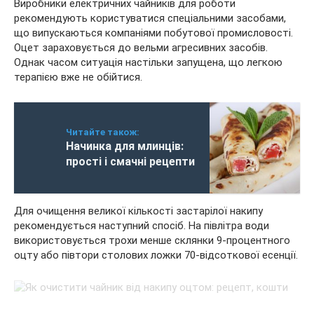
Виробники електричних чайників для роботи
рекомендують користуватися спеціальними засобами,
що випускаються компаніями побутової промисловості.
Оцет зараховується до вельми агресивних засобів.
Однак часом ситуація настільки запущена, що легкою
терапією вже не обійтися.
Читайте також:
Начинка для млинців:
прості і смачні рецепти
Для очищення великої кількості застарілої накипу
рекомендується наступний спосіб. На півлітра води
використовується трохи менше склянки 9-процентного
оцту або півтори столових ложки 70-відсоткової есенції.