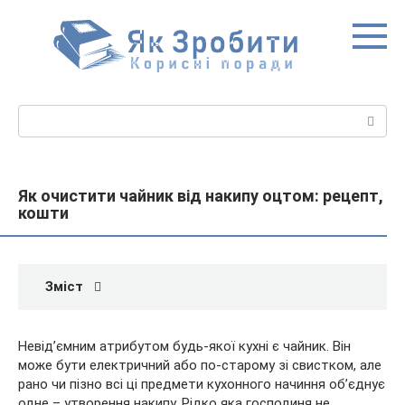
Перейти
до
вмісту
Пошук:
Як очистити чайник від накипу оцтом: рецепт,
кошти
Зміст
Невід’ємним атрибутом будь-якої кухні є чайник. Він
може бути електричний або по-старому зі свистком, але
рано чи пізно всі ці предмети кухонного начиння об’єднує
одне – утворення накипу. Рідко яка господиня не