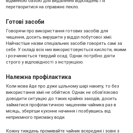
відмінною базою для видалення відкладень і їх
перетворитися на справжнє пекло.
Готові засоби
Говорячи про використання готових засобів для
чищення, досить вирушити у відділ побутової хімії.
Найчастіше назви спеціальних засобів говорять самі за
себе. У складі всіх них використовуються кислоти, якими
і розчиняється твердий осад. Однак потрібно діяти
строго у відповідності з інструкцією.
Належна профілактика
Коли мова йде про дуже щільному шарі накипу, то без
використання хімії не обійтися. Однак не обов’язково
доводити ситуацію до таких крайніх заходів, досить
займатися профілактичною чищенням чайника раз в
місяць, зберігши кухонне начиння і позбувшись від
неприємного присмаку води.
Кожну тиждень промивайте чайник всередині і зовні з