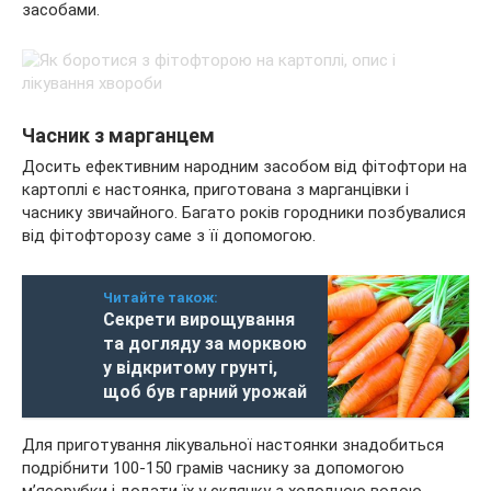
засобами.
Часник з марганцем
Досить ефективним народним засобом від фітофтори на
картоплі є настоянка, приготована з марганцівки і
часнику звичайного. Багато років городники позбувалися
від фітофторозу саме з її допомогою.
Читайте також:
Секрети вирощування
та догляду за морквою
у відкритому грунті,
щоб був гарний урожай
Для приготування лікувальної настоянки знадобиться
подрібнити 100-150 грамів часнику за допомогою