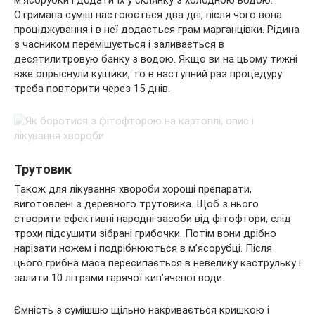
м’ясорубки і додати їх у склянку з холодною водою.
Отримана суміш настоюється два дні, після чого вона
проціджування і в неї додається грам марганцівки. Рідина
з часником перемішується і заливається в
десятилитровую банку з водою. Якщо ви на цьому тижні
вже опрыснули кущики, то в наступний раз процедуру
треба повторити через 15 днів.
Трутовик
Також для лікування хвороби хороші препарати,
виготовлені з деревного трутовика. Щоб з нього
створити ефективні народні засоби від фітофтори, слід
трохи підсушити зібрані грибочки. Потім вони дрібно
нарізати ножем і подрібнюються в м’ясорубці. Після
цього грибна маса пересипається в невелику каструльку і
залити 10 літрами гарячої кип’яченої води.
Ємність з сумішшю щільно накривається кришкою і