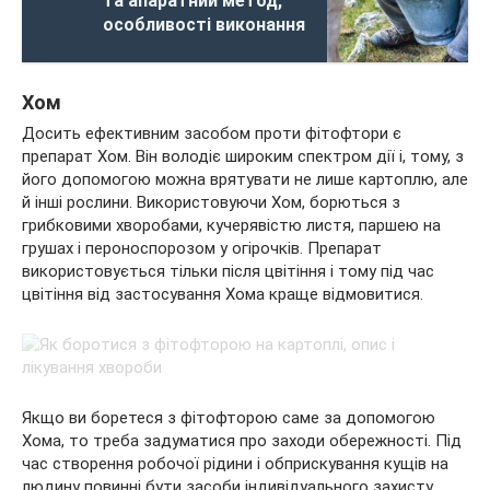
та апаратний метод,
особливості виконання
Хом
Досить ефективним засобом проти фітофтори є
препарат Хом. Він володіє широким спектром дії і, тому, з
його допомогою можна врятувати не лише картоплю, але
й інші рослини. Використовуючи Хом, борються з
грибковими хворобами, кучерявістю листя, паршею на
грушах і пероноспорозом у огірочків. Препарат
використовується тільки після цвітіння і тому під час
цвітіння від застосування Хома краще відмовитися.
Якщо ви боретеся з фітофторою саме за допомогою
Хома, то треба задуматися про заходи обережності. Під
час створення робочої рідини і обприскування кущів на
людину повинні бути засоби індивідуального захисту.