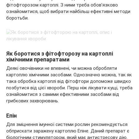
фітофторозом картоплі. З ними треба обов’язково
ознайомитися, щоб вибрати найбільш ефективні методи
боротьби.
Як боротися з фітофторозу на картоплі
хімічними препаратами
Деякі овочівники не впевнені, чи можна обробляти
картоплю хімічними засобами. Однозначно можна, так як
така обробка картоплі від фітофтори допоможе швидко
позбутися від цієї хвороби. Перш ніж лікувати кущі, треба
ознайомитися з самими ефективними засобами від
грибкових захворювань.
Епін
Для зміцнення імунної системи рослин рекомендується
обприскати заражену картоплю Епіне. Даний препарат є
біологічним стимулятором, який має антистресову дію.