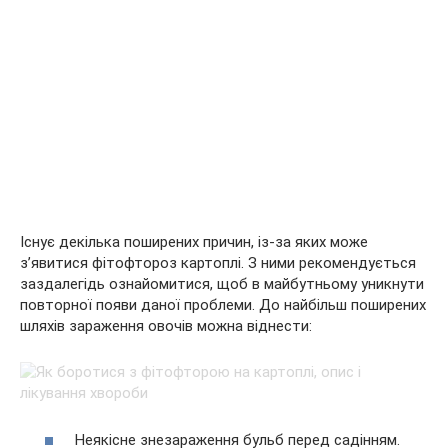
Існує декілька поширених причин, із-за яких може
з’явитися фітофтороз картоплі. З ними рекомендується
заздалегідь ознайомитися, щоб в майбутньому уникнути
повторної появи даної проблеми. До найбільш поширених
шляхів зараження овочів можна віднести:
Неякісне знезараження бульб перед садінням.