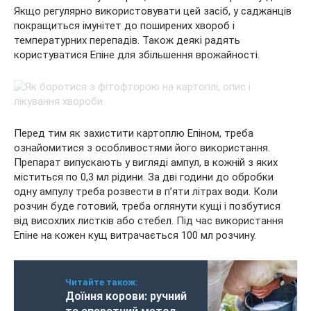
Якщо регулярно використовувати цей засіб, у саджанців
покращиться імунітет до поширених хвороб і
температурних перепадів. Також деякі радять
користуватися Епіне для збільшення врожайності.
Перед тим як захистити картоплю Епіном, треба
ознайомитися з особливостями його використання.
Препарат випускають у вигляді ампул, в кожній з яких
міститься по 0,3 мл рідини. За дві години до обробки
одну ампулу треба розвести в п’яти літрах води. Коли
розчин буде готовий, треба оглянути кущі і позбутися
від висохлих листків або стебел. Під час використання
Епіне на кожен кущ витрачається 100 мл розчину.
Читайте також:
Доїння корови: ручний