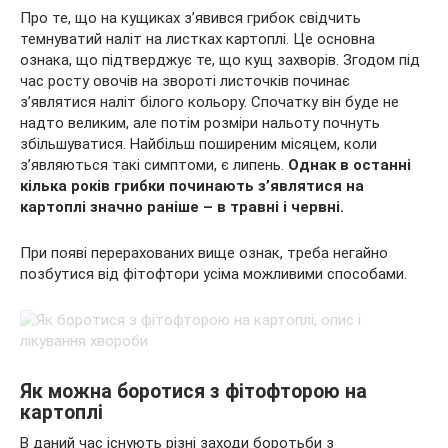
Про те, що на кущиках з’явився грибок свідчить
темнуватий наліт на листках картоплі. Це основна
ознака, що підтверджує те, що кущ захворів. Згодом під
час росту овочів на звороті листочків починає
з’являтися наліт білого кольору. Спочатку він буде не
надто великим, але потім розміри нальоту почнуть
збільшуватися. Найбільш поширеним місяцем, коли
з’являються такі симптоми, є липень.
Однак в останні
кілька років грибки починають з’являтися на
картоплі значно раніше – в травні і червні.
При появі перерахованих вище ознак, треба негайно
позбутися від фітофтори усіма можливими способами.
Як можна боротися з фітофторою на
картоплі
В даний час існують різні заходи боротьби з