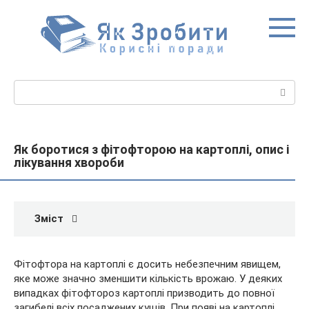
Перейти
до
вмісту
Пошук:
Як боротися з фітофторою на картоплі, опис і
лікування хвороби
Зміст
Фітофтора на картоплі є досить небезпечним явищем,
яке може значно зменшити кількість врожаю. У деяких
випадках фітофтороз картоплі призводить до повної
загибелі всіх посаджених кущів. При появі на картоплі