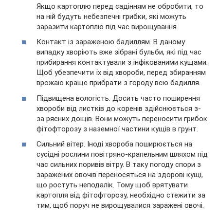
Якщо картоплю перед садінням не обробити, то
на ній будуть небезпечні грибки, які можуть
заразити картоплю під час вирощування.
Контакт із зараженою бадиллям. В даному
випадку хворіють вже зібрані бульби, які під час
прибирання контактували з інфікованими кущами.
Щоб убезпечити їх від хвороби, перед збиранням
врожаю краще прибрати з городу всю бадилля.
Підвищена вологість. Досить часто поширення
хвороби від листків до коренів здійснюється з-
за рясних дощів. Вони можуть переносити грибок
фітофторозу з наземної частини кущів в грунт.
Сильний вітер. Іноді хвороба поширюється на
сусідні рослини повітряно-крапельним шляхом під
час сильних поривів вітру. В таку погоду спори з
заражених овочів переносяться на здорові кущі,
що ростуть неподалік. Тому щоб врятувати
картопля від фітофторозу, необхідно стежити за
тим, щоб поруч не вирощувалися заражені овочі.