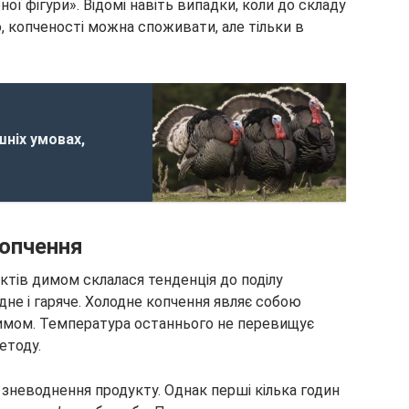
ї фігури». Відомі навіть випадки, коли до складу
о, копченості можна споживати, але тільки в
шніх умовах,
копчення
ктів димом склалася тенденція до поділу
дне і гаряче. Холодне копчення являє собою
имом. Температура останнього не перевищує
етоду.
 зневоднення продукту. Однак перші кілька годин