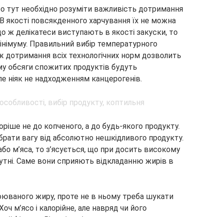
то тут необхідно розуміти важливість дотримання
В якості повсякденного харчування їх не можна
о ж делікатеси виступають в якості закуски, то
інімуму. Правильний вибір температурного
ож дотримання всіх технологічних норм дозволить
му обсяги спожитих продуктів будуть
ле ніяк не надходженням канцерогенів.
оріше не до копченого, а до будь-якого продукту.
брати вагу від абсолютно нешкідливого продукту.
або м’яса, то з’ясується, що при досить високому
сутні. Саме вони сприяють відкладанню жирів в
асвоюваного жиру, проте не в ньому треба шукати
ч м’ясо і калорійне, але навряд чи його