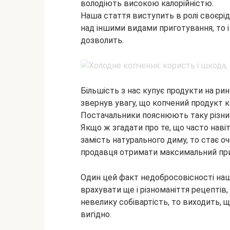
володіють високою калорійністю.
Наша стаття виступить в ролі своєрід
над іншими видами приготування, то і
дозволить.
Більшість з нас купує продукти на ри
звернув увагу, що копчений продукт к
Постачальники пояснюють таку різниц
Якщо ж згадати про те, що часто наві
замість натурального диму, то стає о
продавця отримати максимальний пр
Один цей факт недобросовісності наш
врахувати ще і різноманіття рецептів
невелику собівартість, то виходить, 
вигідно.