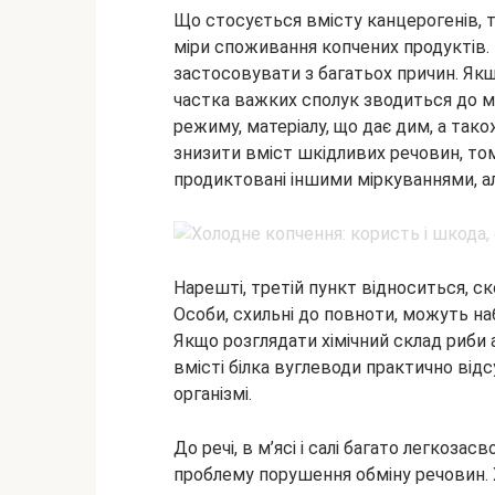
Що стосується вмісту канцерогенів, 
міри споживання копчених продуктів. 
застосовувати з багатьох причин. Якщ
частка важких сполук зводиться до м
режиму, матеріалу, що дає дим, а так
знизити вміст шкідливих речовин, то
продиктовані іншими міркуваннями, а
Нарешті, третій пункт відноситься, ск
Особи, схильні до повноти, можуть на
Якщо розглядати хімічний склад риби 
вмісті білка вуглеводи практично від
організмі.
До речі, в м’ясі і салі багато легкоз
проблему порушення обміну речовин. Хо