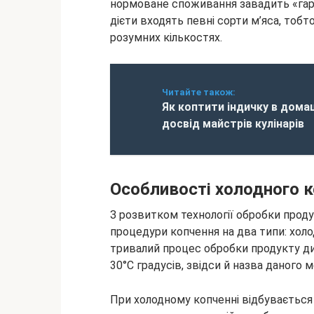
нормоване споживання завадить «гарно
дієти входять певні сорти м’яса, тобт
розумних кількостях.
Читайте також:
Як коптити індичку в дома
досвід майстрів кулінарів
Особливості холодного 
З розвитком технології обробки проду
процедури копчення на два типи: холо
тривалий процес обробки продукту д
30°C градусів, звідси й назва даного м
При холодному копченні відбувається