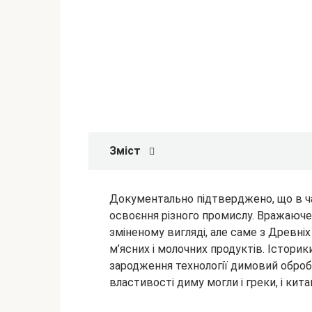
Зміст
Документально підтверджено, що в ча
освоєння різного промислу. Вражаюче, 
зміненому вигляді, але саме з Древні
м’ясних і молочних
продуктів. Істори
зародження технології димовий обробк
властивості диму могли і греки, і китай