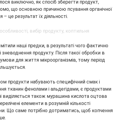
алося виключно, як спосіб зберегти продукт,
домо, що основною причиною псування органічної
я – це результат їх діяльності.
мітили наші предки, в результаті чого фактично
 зневоднення продукту. Після такої обробки в
мови для життя мікроорганізмів, тому період
ільшується.
имом продукти набувають специфічний смак і
ння тканин фенолами і альдегідами, є продуктами
нні виділяється також мурашина кислота оцтова
ерелічені елементи в розумній кількості
и. Що саме потрібно дотриматись, щоб копчення
ше.