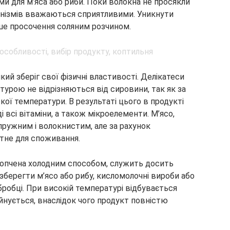
и для м’яса або риби. Поки волокна не просякли
анізмів вважаються сприятливими. Уникнути
ише просочення соляним розчином.
кий зберіг свої фізичні властивості. Делікатеси
турою не відрізняються від сировини, так як за
кої температури. В результаті цього в продукті
 всі вітаміни, а також мікроелементи. М’ясо,
пружним і волокнистим, але за рахунок
тне для споживання.
копчена холодним способом, служить досить
 зберегти м’ясо або рибу, кисломолочні вироби або
бробці. При високій температурі відбувається
уйнується, внаслідок чого продукт повністю