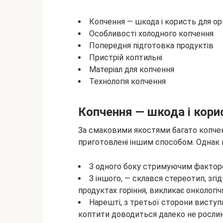
Копчення — шкода і користь для о
Особливості холодного копчення
Попередня підготовка продуктів
Пристрій коптильні
Матеріал для копчення
Технологія копчення
Копчення — шкода і кори
За смаковими якостями багато копче
приготовлені іншим способом. Однак 
З одного боку стримуючим факторо
З іншого, — склався стереотип, згі
продуктах горіння, викликає онкологі
Нарешті, з третьої сторони виступ
коптити доводиться далеко не рослин