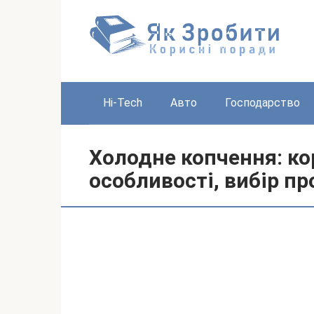
Перейти
до
вмісту
Hi-Tech
Авто
Господарство
Холодне копчення: ко
особливості, вибір пр