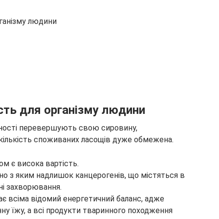
рганізму людини
сть для організму людини
ності перевершують свою сировину,
кількість споживаних ласощів дуже обмежена.
м є висока вартість.
дно з яким надлишок канцерогенів, що містяться в
чні захворювання.
ає всіма відомий енергетичний баланс, адже
ну їжу, а всі продукти тваринного походження