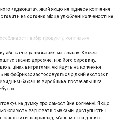
ного «адвоката», який якщо не піднесе копчення
 ставити на останнє місце улюблені копченості не
нку або в спеціалізованих магазинах. Кожен
оштує значно дорожче, ніж його сировину.
ю в цінах витратами, які йдуть на копчення.
ть на фабриках застосовується рідкий екстракт
чевидним бажання виробника, постачальника і
ибуток.
товхує на думку про самостійне копченні. Якщо
, можливість варіювати смаками, доступність і
що закоптити, наприклад, м’ясо можна досить