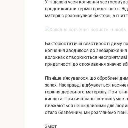
У ті далекі часи копчення застосовув
продовживши термін придатності. Ві
матерії є розвинулися бактерії, а гнитт
Бактеріостатичні властивості диму по
копчення зводилося до знезараження і
волокнах створюються несприятливі у
придатності до споживання значно зб
Пізніше з’ясувалося, що оброблені д
запах. Насправді відбувається насиче
горіння деревного матеріалу. При тлі
кислота. При виконанні певних умов п
вважаються нешкідливими для людин
стало безпечним, ми розглянемо пізні
Зміст