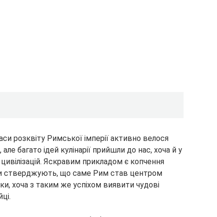
си розквіту Римської імперії активно велося
але багато ідей кулінарії прийшли до нас, хоча й у
х цивілізацій. Яскравим прикладом є копчення
ки стверджують, що саме Рим став центром
и, хоча з таким же успіхом виявити чудові
ці.