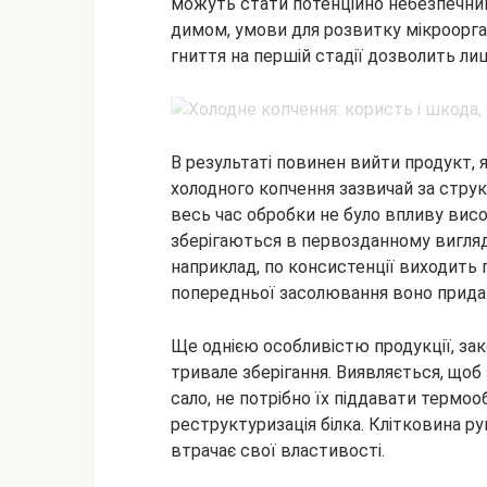
можуть стати потенційно небезпечним
димом, умови для розвитку мікроорг
гниття на першій стадії дозволить л
В результаті повинен вийти продукт, я
холодного копчення зазвичай за струк
весь час обробки не було впливу висо
зберігаються в первозданному вигляді
наприклад, по консистенції виходить 
попередньої засолювання воно прида
Ще однією особливістю продукції, за
тривале зберігання. Виявляється, щоб
сало, не потрібно їх піддавати термоо
реструктуризація білка. Клітковина р
втрачає свої властивості.