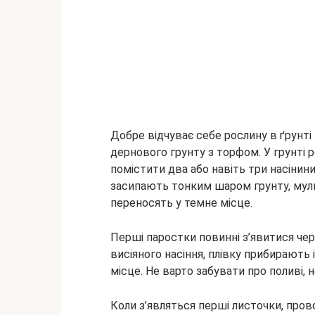
Добре відчуває себе рослину в ґрунт
дернового грунту з торфом. У грунті 
помістити два або навіть три насінин
засипають тонким шаром грунту, мул
переносять у темне місце.
Перші паростки повинні з’явитися чер
висіяного насіння, плівку прибирають
місце. Не варто забувати про поливі,
Коли з’являться перші листочки, про