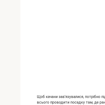
Щоб качани зав’язувалися, потрібно пі
всього проводити посадку там, де рані