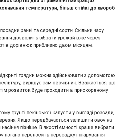
лькох сортів для отримання найкращих
коливання температури, більш стійкі до хвороб
садки ранні та середні сорти. Скільки часу
івання дозволить зібрати урожай вже через
ортів дорівнює приблизно двом місяцям.
відкриті грядки можна здійснювати з допомогою
культуру, вирішує сам овочівник. Вважається, що
отім розвиток буде проходити в прискореному
ому грунті пекінської капусти у вигляді розсади,
березня. Якщо передбачається залишити овоч на
 насіння пізніше. В якості ємності краще вибрати
оч погано переносить пересадку і пікірування