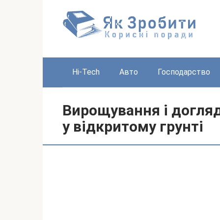
Перейти
до
вмісту
Hi-Tech
Авто
Господарство
Вирощування і догляд
у відкритому грунті