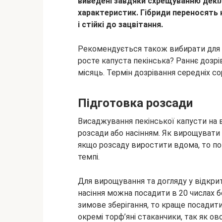
виведені завдяки схрещуванню декі
характеристик. Гібриди переносять 
і стійкі до зацвітання.
Рекомендується також вибирати для по
росте капуста пекінська? Раннє дозр
місяць. Термін дозрівання середніх с
Підготовка розсади
Висаджування пекінської капусти на 
розсади або насінням. Як вирощувати 
якщо розсаду виростити вдома, то п
темпі.
Для вирощування та догляду у відкрит
насіння можна посадити в 20 числах 
зимове зберігання, то краще посадити
окремі торф’яні стаканчики, так як ов