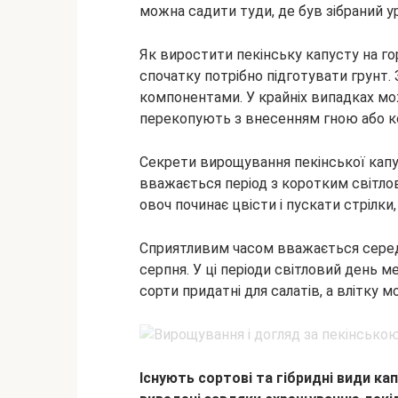
можна садити туди, де був зібраний ур
Як виростити пекінську капусту на гор
спочатку потрібно підготувати грунт.
компонентами. У крайніх випадках м
перекопують з внесенням гною або к
Секрети вирощування пекінської капу
вважається період з коротким світлов
овоч починає цвісти і пускати стрілки
Сприятливим часом вважається середин
серпня. У ці періоди світловий день 
сорти придатні для салатів, а влітку
Існують сортові та гібридні види ка