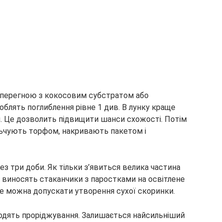
і перегною з кокосовим субстратом або
роблять поглиблення рівне 1 див. В лунку краще
и. Це дозволить підвищити шанси схожості. Потім
ьчують торфом, накривають пакетом і
ез три доби. Як тільки з’явиться велика частина
 і виносять стаканчики з паростками на освітлене
 не можна допускати утворення сухої скоринки.
водять проріджування. Залишається найсильніший