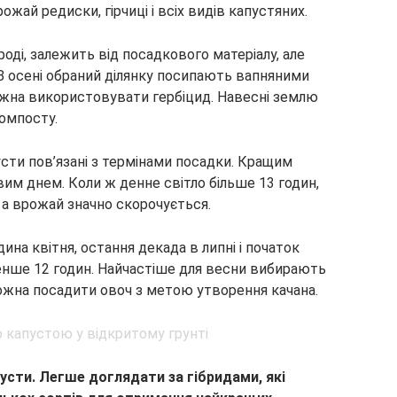
ожай редиски, гірчиці і всіх видів капустяних.
оді, залежить від посадкового матеріалу, але
 З осені обраний ділянку посипають вапняними
ожна використовувати гербіцид. Навесні землю
омпосту.
сти пов’язані з термінами посадки. Кращим
им днем. Коли ж денне світло більше 13 годин,
, а врожай значно скорочується.
а квітня, остання декада в липні і початок
менше 12 годин. Найчастіше для весни вибирають
 можна посадити овоч з метою утворення качана.
пусти. Легше доглядати за гібридами, які