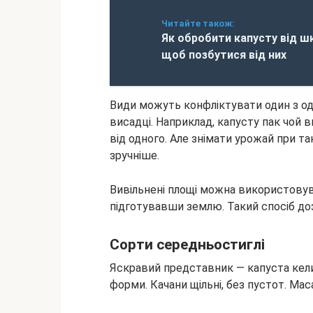
Читайте також:
Як обробити капусту від ш
щоб позбутися від них
Види можуть конфліктувати один з одн
висадці. Наприклад, капусту пак чой 
від одного. Але знімати урожай при т
зручніше.
Вивільнені площі можна використовув
підготувавши землю. Такий спосіб доз
Сорти середньостиглі
Яскравий представник — капуста кели
форми. Качани щільні, без пустот. Мас