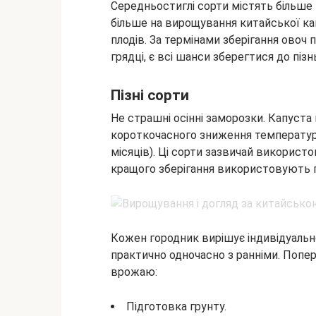
Середньостиглі сорти містять більше 
більше на вирощування китайської ка
плодів. За термінами зберігання ово
грядці, є всі шанси зберегтися до пізнь
Пізні сорти
Не страшні осінні заморозки. Капуста 
короткочасного зниження температури.
місяців). Ці сорти зазвичай використ
кращого зберігання використовують г
Кожен городник вирішує індивідуально
практично одночасно з ранніми. Попе
врожаю:
Підготовка грунту.