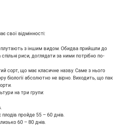
є свої відмінності:
то плутають з іншим видом. Обидва прийшли до
 спільні риси, доглядати за ними потрібно по-
ий сорт, що має класичне назву. Саме з нього
ру біології абсолютно не вірно. Виходить, що пак
орти.
ьтури на три групи:
.
плодів пройде 55 – 60 днів.
изько 60 – 80 днів.