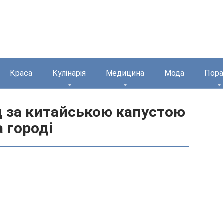
Краса
Кулінарія
Медицина
Мода
Пора
д за китайською капустою
а городі