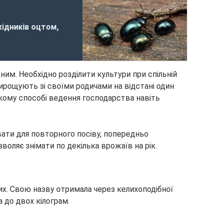
кідників оцтом,
им. Необхідно розділити культури при спільній
вирощують зі своїми родичами на відстані один
акому способі ведення господарства навіть
ати для повторного посіву, попередньо
воляє знімати по декілька врожаїв на рік.
х. Свою назву отримала через келихоподібної
а до двох кілограм.