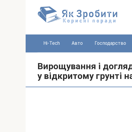
Перейти
до
вмісту
Hi-Tech
Авто
Господарство
Вирощування і догля
у відкритому грунті н