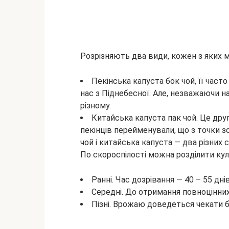
Розрізняють два види, кожен з яких ма
Пекінська капуста бок чой, її час
нас з Піднебесної. Але, незважаючи на
різному.
Китайська капуста пак чой. Це друг
пекінців перейменували, що з точки зо
чой і китайська капуста — два різних с
По скороспілості можна розділити кул
Ранні. Час дозрівання — 40 – 55 днів
Середні. До отримання повноцінних 
Пізні. Врожаю доведеться чекати бл