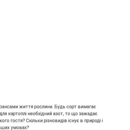
юансами життя рослини. Будь сорт вимагає
для картоплі необхідний азот, то що зажадає
ого гостя? Скільки різновидів існує в природі і
аших умовах?