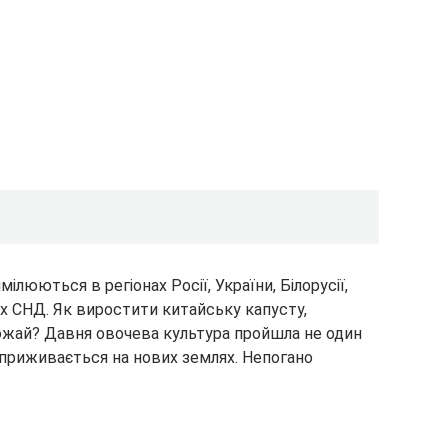
ілюються в регіонах Росії, України, Білорусії,
нах СНД. Як виростити китайську капусту,
жай? Давня овочева культура пройшла не один
 приживається на нових землях. Непогано