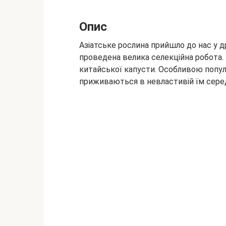
Опис
Азіатське рослина прийшло до нас у др
проведена велика селекційна робота. 
китайської капусти. Особливою попул
приживаються в невластивій їм сере