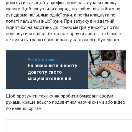
розігнути так, щоб у профіль вони нагадували плоску
вісімку. Щоб запустити снаряд, потрібно взяти його за
кут двома пальцями однієї руки, а потім клацнути по
лопаті пальцями іншої руки. При запуску він здатний
піднятися на відстань до трьох метрів у висоту, потім
повернутися назад. Якщо розгорнути лопаті ще більше,
це змінить траєкторію польоту картонного бумеранга.
Читайте також:
Як визначити широту і
довготу свого
місцезнаходження
Щоб зрозуміти техніку, як зробити бумеранг своїми
руками, краще всього подивитися наочні схеми або відео
по навичці орігамі.