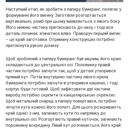
Наступний етап, як зробити з паперу бумеранг, полягає у
формуванні його вигину. Заготівля розгортається
вертикально, ромб при цьому виявляється з лівого боку.
Його нижню частину притискають до низу, і тоді вся
деталь починає згинатися вліво. Праворуч перший вигин
– це край заготовки. Отриману конструкцію потрібно
притиснути рукою донизу.
Щоб зроблений з паперу бумеранг був міцним, його краю
складаються до центральної осі. Половинку правій
частині потрібно загнути так, щоб у деталі утворився
прямий кут. Потім внутрішню частину лівого крила
бумеранга потрібно загнути в утворився кишеню, і тоді
корпус буде готовий. Щоб зафіксувати дві частини
виробу, потрібно скріпити їх канцелярською скріпкою.
Щоб метальний снаряд з паперу повертався, потрібно
зігнути кути кожної його лопаті. Для цього розкривають
край однієї з них, загинають кути по напрямку до
внутрішньої осі. Розгортають правий куточок, загинають
порожнину всередину. Лівий кут розгинається, його край