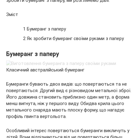
зробити бумеранг з паперу, ми розглянемо далі.
Зміст
1 Бумеранг з паперу
2 Як зробити бумеранг своїми руками з паперу
Бумеранг з паперу
Класичний австралійський бумеранг
Бумеранги бувають двох видів: що повертаються та не
повертаються. Другий вид є різновидом метальної зброї.
Його довжина становить приблизно один метр, а форма
менш вигнута, ніж у першого виду. Обидва крила цього
метального снаряда мають плоску форму, що нагадує
профіль гвинта вертольота.
Особливий інтерес повертаються бумеранги викличуть у
дітей. Вони відрізняються від не повертаються більш