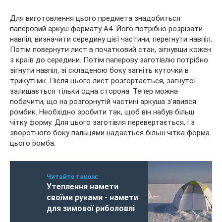
Для виготовлення цього предмета знадобиться
паперовий аркуш формату А4. Його потрібно розрізати
навпіл, визначити середину цієї частини, перегнути навпіл.
Потім повернути лист в початковий стан, зігнувши кожен
з країв до середини. Потім паперову заготівлю потрібно
зігнути навпіл, зі складеною боку загніть куточки в
трикутник. Після цього лист розгортається, загнутої
залишається тільки одна сторона. Тепер можна
побачити, що на розгорнутій частині аркуша з’явився
ромбик. Необхідно зробити так, щоб він набув більш
чітку форму. Для цього заготівля перевертається, і з
зворотного боку пальцями надається більш чітка форма
цього ромба.
Читайте також:
Утеплення намети
своїми руками - намети
для зимової риболовлі