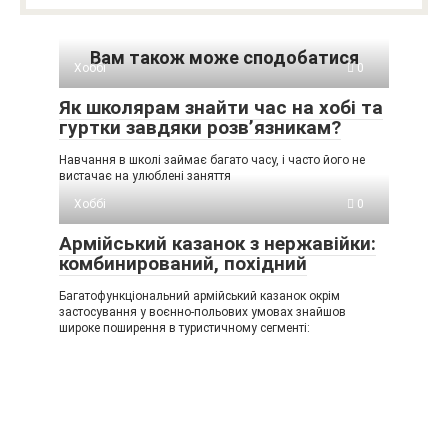
Вам також може сподобатися
Хоббі
0
Як школярам знайти час на хобі та
гуртки завдяки розв’язникам?
Навчання в школі займає багато часу, і часто його не
вистачає на улюблені заняття
Хоббі
0
Армійський казанок з нержавійки:
комбинирований, похідний
Багатофункціональний армійський казанок окрім
застосування у воєнно-польових умовах знайшов
широке поширення в туристичному сегменті: