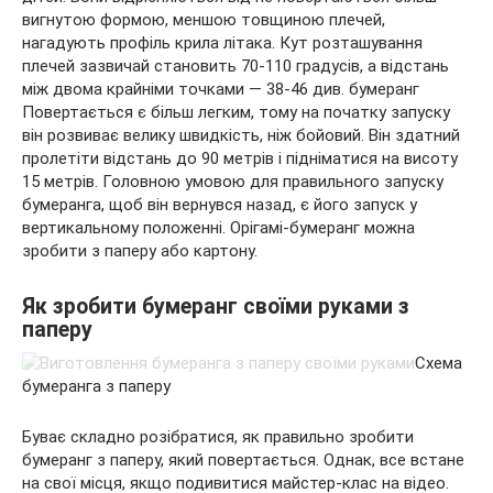
вигнутою формою, меншою товщиною плечей,
нагадують профіль крила літака. Кут розташування
плечей зазвичай становить 70-110 градусів, а відстань
між двома крайніми точками — 38-46 див. бумеранг
Повертається є більш легким, тому на початку запуску
він розвиває велику швидкість, ніж бойовий. Він здатний
пролетіти відстань до 90 метрів і підніматися на висоту
15 метрів. Головною умовою для правильного запуску
бумеранга, щоб він вернувся назад, є його запуск у
вертикальному положенні. Орігамі-бумеранг можна
зробити з паперу або картону.
Як зробити бумеранг своїми руками з
паперу
Схема
бумеранга з паперу
Буває складно розібратися, як правильно зробити
бумеранг з паперу, який повертається. Однак, все встане
на свої місця, якщо подивитися майстер-клас на відео.