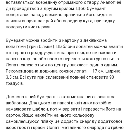
вставляється всередину отриманого отвору. Аналогічні
дії проводяться з другим крилом. Щоб бумеранг
повертався назад, важливо правильно його кидати:
взявши снаряд за край або середину кута, при кидку
повернути кисть руки.
Бумеранг можна зробити з картону з декількома
лопатями (три і більше). Шаблони лопатей можна знайти
в інтернеті і роздрукувати на принтері, потім наклеїти
папір на картон або просто перевести контур на нього.
Лопаті склеюються по центру внахлест один з одним.
Рекомендована довжина кожної лопаті – 17 см, ширина –
3,5 см. Всі кути при склеюванні повинні становити 90
градусів.
Дволопатевий бумеранг також можна виготовити за
шаблоном. Для цього на папері в клітинку потрібно
намалювати шаблон, потім вирізати і перевести його на
картон. Якщо наклеїти на нього кольорову
самоклеящуюся плівку, це додасть снаряду додаткової
жорсткості і краси. Лопаті метального снаряда потрібно