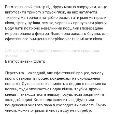
Багаторівневий фільтр від бруду можна спорудити, якщо
виготовити триногу з трьох гілок, на них натягнути
тканину. На триноги потрібно розмістити різні матеріали:
пісок, траву, вугілля, землю, через них пропускати рідину.
Воду лити потрібно невеликими порціями і повередине
імпровізованого фільтра. Якщо вона занадто брудна, для
ефективного очищення потрібно частіше міняти пісок.
Багаторівневий фільтр
Перегонка – складний, але ефективний процес, основу
якого становить процес конденсації на охолодженій
поверхні. Суть перегонки: ємність з водою ставиться на
вогонь, туди опускається один кінець трубки, другий
кінець її знаходиться в іншому посуді, який закритий і в
холодній рідині. Коли вода закипить, відбудеться
конденсація чистого пара в охолодженій ємності. Таким
чином, можна отримати чисту воду, не потребує