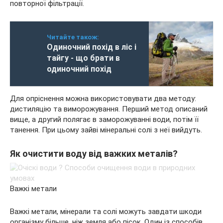
повторної фільтрації.
Читайте також:
Одиночний похід в ліс і
тайгу - що брати в
одиночний похід
Для опріснення можна використовувати два методу:
дистиляцію та виморожування. Перший метод описаний
вище, а другий полягає в заморожуванні води, потім її
танення. При цьому зайві мінеральні солі з неї вийдуть.
Як очистити воду від важких металів?
Важкі метали
Важкі метали, мінерали та солі можуть завдати шкоди
організму більше, ніж земля або пісок. Один із способів