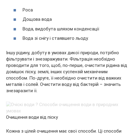
Роса
Дощова вода
Вода, видобута шляхом конденсації
Вода зі снігу і стаявшего льоду.
Іншу рідину, добуту в умовах дикої природи, потрібно
фільтрувати і знезаражувати. Фільтрація необхідно
проводити для того, щоб, по-перше, очистити рідина від
домішок піску, землі, інших суспензій механічним
способом. По-друге, її необхідно очистити від важких
металів і солей. Очистити воду від бактерій – значить
знезаразити її.
Очищення води від піску
Кожна з цілей очищення має свої способи. Ці способи