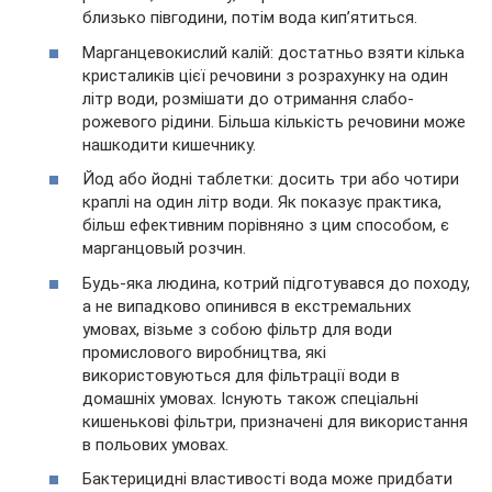
близько півгодини, потім вода кип’ятиться.
Марганцевокислий калій: достатньо взяти кілька
кристаликів цієї речовини з розрахунку на один
літр води, розмішати до отримання слабо-
рожевого рідини. Більша кількість речовини може
нашкодити кишечнику.
Йод або йодні таблетки: досить три або чотири
краплі на один літр води. Як показує практика,
більш ефективним порівняно з цим способом, є
марганцовый розчин.
Будь-яка людина, котрий підготувався до походу,
а не випадково опинився в екстремальних
умовах, візьме з собою фільтр для води
промислового виробництва, які
використовуються для фільтрації води в
домашніх умовах. Існують також спеціальні
кишенькові фільтри, призначені для використання
в польових умовах.
Бактерицидні властивості вода може придбати