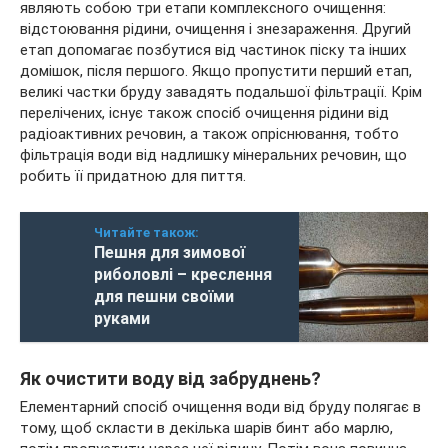
являють собою три етапи комплексного очищення:
відстоювання рідини, очищення і знезараження. Другий
етап допомагає позбутися від частинок піску та інших
домішок, після першого. Якщо пропустити перший етап,
великі частки бруду завадять подальшої фільтрації. Крім
перелічених, існує також спосіб очищення рідини від
радіоактивних речовин, а також опріснювання, тобто
фільтрація води від надлишку мінеральних речовин, що
робить її придатною для пиття.
Читайте також:
Пешня для зимової
риболовлі – креслення
для пешни своїми
руками
Як очистити воду від забруднень?
Елементарний спосіб очищення води від бруду полягає в
тому, щоб скласти в декілька шарів бинт або марлю,