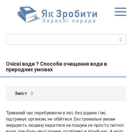
Перейти
до
вмісту
Пошук:
Очіскі води ? Способи очищення води в
природних умовах
Зміст
Тривалий час перебуваючи в лісі, без рідини і їжі,
підтримує організм, не обійтися. Екстремальні умови
змушують людину кидатися на пошуки не просто питної
води, але будь-якої рідини, особливо в літній час. А іноді,