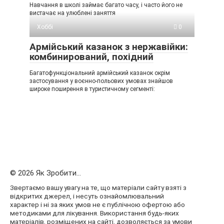
Навчання в школі займає багато часу, і часто його не
вистачає на улюблені заняття
Хоббі
0
Армійський казанок з нержавійки:
комбинирований, похідний
Багатофункціональний армійський казанок окрім
застосування у воєнно-польових умовах знайшов
широке поширення в туристичному сегменті:
© 2026 Як Зробити...
Звертаємо вашу увагу на те, що матеріали сайту взяті з
відкритих джерел, і несуть ознайомлювальний
характер і ні за яких умов не є публічною офертою або
методиками для лікування. Використання будь-яких
матеріалів, розміщених на сайті, дозволяється за умови