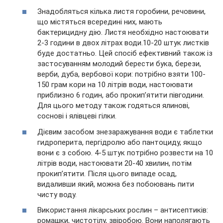
Знадобляться кілька листя горобини, речовини,
що містяться всередині них, мають
бактерицидну дію. Листя необхідно настоювати
2-3 години в двох літрах води.10-20 штук листків
буде достатньо. Цей спосіб ефективний також із
застосуванням молодий берести бука, берези,
верби, дуба, вербової кори: потрібно взяти 100-
150 грам кори на 10 літрів води, настоювати
приблизно 6 годин, або прокип’ятити півгодини.
Для цього методу також годяться ялинові,
соснові і ялівцеві гілки.
Дієвим засобом знезаражування води є таблетки
гидроперита, пергідролю або пантоциду, якщо
вони є з собою. 4-5 штук потрібно розвести на 10
літрів води, настоювати 20-40 хвилин, потім
прокип’ятити. Після цього випаде осад,
видаливши який, можна без побоювань пити
чисту воду.
Використання лікарських рослин – антисептиків:
ромашки, чистотілу, звіробою. Вони наполягають