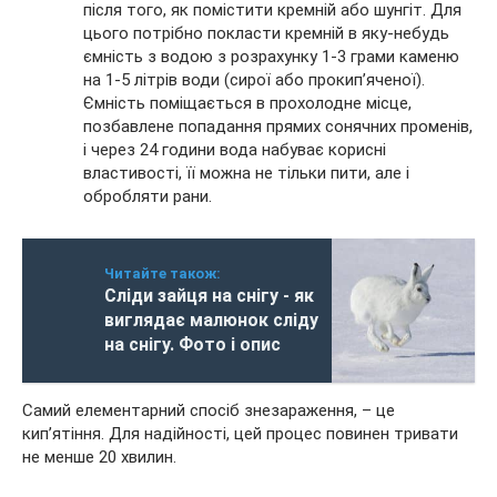
після того, як помістити кремній або шунгіт. Для
цього потрібно покласти кремній в яку-небудь
ємність з водою з розрахунку 1-3 грами каменю
на 1-5 літрів води (сирої або прокип’яченої).
Ємність поміщається в прохолодне місце,
позбавлене попадання прямих сонячних променів,
і через 24 години вода набуває корисні
властивості, її можна не тільки пити, але і
обробляти рани.
Читайте також:
Сліди зайця на снігу - як
виглядає малюнок сліду
на снігу. Фото і опис
Самий елементарний спосіб знезараження, – це
кип’ятіння. Для надійності, цей процес повинен тривати
не менше 20 хвилин.