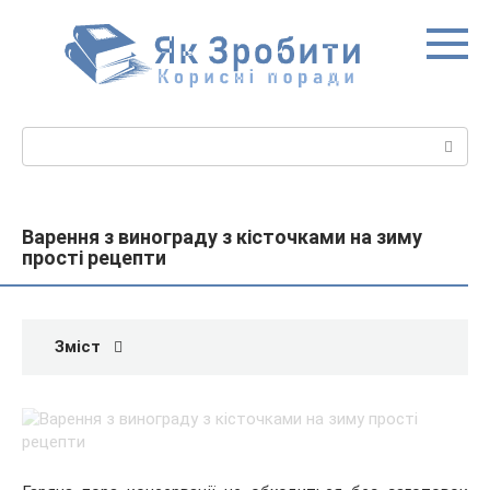
Перейти
до
вмісту
Пошук:
Варення з винограду з кісточками на зиму
прості рецепти
Зміст