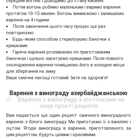
середній вогонь і доводимо до стану кипіння.
Потім вогонь робимо маленьким і варимо варення
протягом 10-15 хвилин. Вогонь вимикаємо і залишаємо
варення на 4 години.
Після закінчення цього часу процес ще раз
повторюємо.
Будь-яким способом стерилізуємо баночки з
кришками.
Гаряче варення розливаємо по приготованим
баночках і щільно закатуємо кришками. Після повного
охолодження варення поміщаємо його в холодне місце
для зберігання на зиму.
Ваше смачне ласощі готовий. Їжте на здоров’я!
Варення з винограду азербайджанською
Вам надається ще один рецепт смачного виноградного
варення з білого винограду. Ми приготуємо її з ваніллю і
оцтом. Ягоди винограду в варення, приготовленого за
цим рецептом, будуть цілими і красивими.