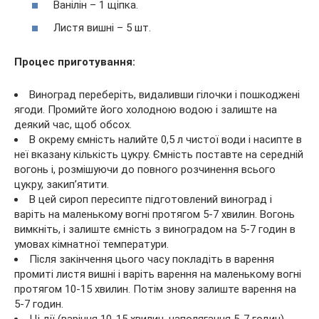
Ванілін – 1 щіпка.
Листя вишні – 5 шт.
Процес приготування:
Виноград переберіть, видаливши гілочки і пошкоджені
ягоди. Промийте його холодною водою і залиште на
деякий час, щоб обсох.
В окрему ємність налийте 0,5 л чистої води і насипте в
неї вказану кількість цукру. Ємність поставте на середній
вогонь і, розмішуючи до повного розчинення всього
цукру, закип’ятити.
В цей сироп пересипте підготовлений виноград і
варіть на маленькому вогні протягом 5-7 хвилин. Вогонь
вимкніть, і залиште ємність з виноградом на 5-7 годин в
умовах кімнатної температури.
Після закінчення цього часу покладіть в варення
промиті листя вишні і варіть варення на маленькому вогні
протягом 10-15 хвилин. Потім знову залиште варення на
5-7 годин.
Ці дії (варіння 10-15 хвилин, наполягання 5-7 годин)