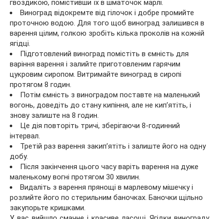
гвоздикою, помістивши їх в шматочок марлі.
Виноград відокремте від гілочок і добре промийте
проточною водою. Для того щоб виноград залишився в
варення цілим, голкою зробіть кілька проколів на кожній
ягідці.
Підготовлений виноград помістіть в ємність для
варіння варення і залийте приготовленим гарячим
цукровим сиропом. Витримайте виноград в сиропі
протягом 8 годин.
Потім ємність з виноградом поставте на маленький
вогонь, доведіть до стану кипіння, але не кип’ятіть, і
знову залиште на 8 годин.
Це дія повторіть тричі, зберігаючи 8-годинний
інтервал.
Третій раз варення закип’ятіть і залиште його на одну
добу.
Після закінчення цього часу варіть варення на дуже
маленькому вогні протягом 30 хвилин.
Видаліть з варення прянощі в марлевому мішечку і
розлийте його по стерильним баночках. Баночки щільно
закупорьте кришками.
У вас вийшло смачне і красиве ласощі. Ягідки винограду