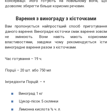
консервації. Його готують на повільному вогні, що
дозволяє зберегти більше корисних речовин.
Варення з винограду з кісточками
Вам пропонується найпростіший спосіб приготування
даного варення. Виноградні кісточки смак варення зовсім
не змінюють. Вони навіть мають корисними
властивостями, завдяки чому рекомендується їсти
виноградне варення разом з кісточками.
Час готування – 19 ч.
Порції – 20 шт. або 750 мл
Інгредієнти Порцій: – +
Виноград 1 кг
Цукор-пісок 5 склянки
Лимонна кислота ½ ч. л.