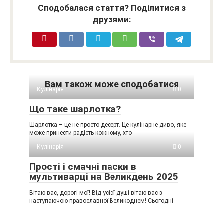
Сподобалася стаття? Поділитися з
друзями:
Вам також може сподобатися
Кулінарія
0
Що таке шарлотка?
Шарлотка – це не просто десерт. Це кулінарне диво, яке
може принести радість кожному, хто
Кулінарія
0
Прості і смачні паски в
мультиварці на Великдень 2025
Вітаю вас, дорогі мої! Від усієї душі вітаю вас з
наступаючою православної Великоднем! Сьогодні