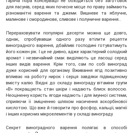
Гаряча пора консервації не обходиться без заготовок
для ласунів, серед яких почесне місце по праву займають
різноманітні варення та джеми. Вишневе та яблучне,
малинове і смородинове, сливове і полуничне варення…
Перераховувати популярні десерти можна ще довго,
однак,
спробувавши одного разу втілити рецепти
виноградного варення, дбайливі господині готуватимуть
його кожен рік. І це не дивно, адже характерний солодкий
аромат і незвичайний смак виділяють це ласощі серед
інших видів варення. Крім того, сам по собі виноград
дуже корисний для організму. Вживання ягід позитивно
впливає на роботу нирок і серця завдяки підвищеному
вмісту калію. Вхідні до складу винограду вітаміни групи
«В» покращують стан шкіри і надають блиск волоссю.
Неоціненну користь ягоди надають і для імунної системи,
сприяючи її зміцненню шляхом насичення аскорбінової
кислотою. Що вже й говорити про фосфор, кальції, магнії
і інших корисних мікроелементів у складі винограду.
Секрет виноградного варення полягає в способі