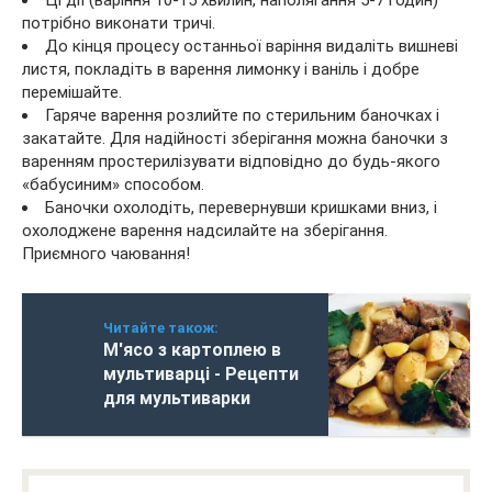
потрібно виконати тричі.
До кінця процесу останньої варіння видаліть вишневі
листя, покладіть в варення лимонку і ваніль і добре
перемішайте.
Гаряче варення розлийте по стерильним баночках і
закатайте. Для надійності зберігання можна баночки з
варенням простерилізувати відповідно до будь-якого
«бабусиним» способом.
Баночки охолодіть, перевернувши кришками вниз, і
охолоджене варення надсилайте на зберігання.
Приємного чаювання!
Читайте також:
М'ясо з картоплею в
мультиварці - Рецепти
для мультиварки