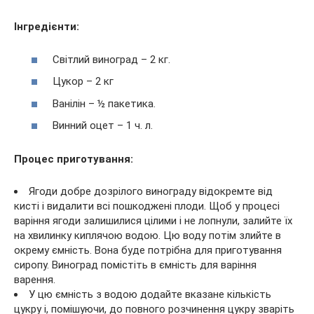
Інгредієнти:
Світлий виноград – 2 кг.
Цукор – 2 кг
Ванілін – ½ пакетика.
Винний оцет – 1 ч. л.
Процес приготування:
Ягоди добре дозрілого винограду відокремте від
кисті і видалити всі пошкоджені плоди. Щоб у процесі
варіння ягоди залишилися цілими і не лопнули, залийте їх
на хвилинку киплячою водою. Цю воду потім злийте в
окрему ємність. Вона буде потрібна для приготування
сиропу. Виноград помістіть в ємність для варіння
варення.
У цю ємність з водою додайте вказане кількість
цукру і, помішуючи, до повного розчинення цукру зваріть