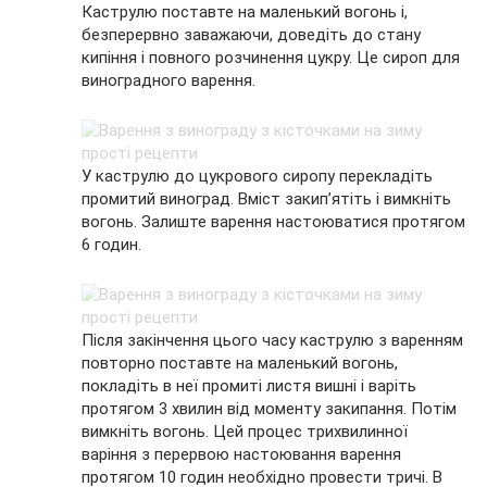
Каструлю поставте на маленький вогонь і,
безперервно заважаючи, доведіть до стану
кипіння і повного розчинення цукру. Це сироп для
виноградного варення.
У каструлю до цукрового сиропу перекладіть
промитий виноград. Вміст закип’ятіть і вимкніть
вогонь. Залиште варення настоюватися протягом
6 годин.
Після закінчення цього часу каструлю з варенням
повторно поставте на маленький вогонь,
покладіть в неї промиті листя вишні і варіть
протягом 3 хвилин від моменту закипання. Потім
вимкніть вогонь. Цей процес трихвилинної
варіння з перервою настоювання варення
протягом 10 годин необхідно провести тричі. В