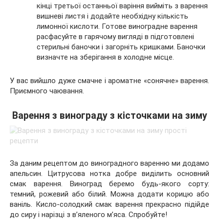
кінці третьої останньої варіння вийміть з варення
вишневі листя і додайте необхідну кількість
лимонної кислоти. Готове виноградне варення
расфасуйте в гарячому вигляді в підготовлені
стерильні баночки і загорніть кришками. Баночки
визначте на зберігання в холодне місце.
У вас вийшло дуже смачне і ароматне «сонячне» варення.
Приємного чаювання.
Варення з винограду з кісточками на зиму
За даним рецептом до виноградного варенню ми додамо
апельсин. Цитрусова нотка добре виділить основний
смак варення. Виноград беремо будь-якого сорту:
темний, рожевий або білий. Можна додати корицю або
ваніль. Кисло-солодкий смак варення прекрасно підійде
до сиру і нарізці з в’яленого м’яса. Спробуйте!