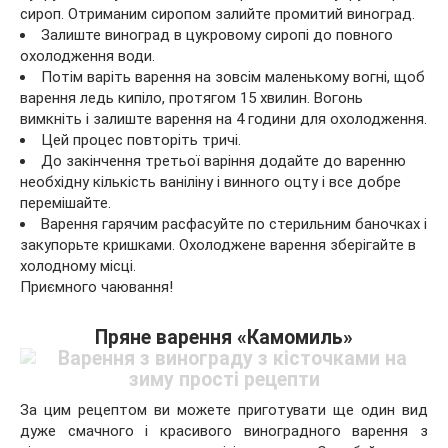
сироп. Отриманим сиропом залийте промитий виноград.
Залиште виноград в цукровому сиропі до повного
охолодження води.
Потім варіть варення на зовсім маленькому вогні, щоб
варення ледь кипіло, протягом 15 хвилин. Вогонь
вимкніть і залиште варення на 4 години для охолодження.
Цей процес повторіть тричі.
До закінчення третьої варіння додайте до варенню
необхідну кількість ваніліну і винного оцту і все добре
перемішайте.
Варення гарячим расфасуйте по стерильним баночках і
закупорьте кришками. Охолоджене варення зберігайте в
холодному місці.
Приємного чаювання!
Пряне варення «Камомиль»
За цим рецептом ви можете приготувати ще один вид
дуже смачного і красивого виноградного варення з