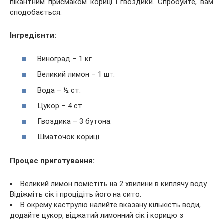
пікантним присмаком кориці і гвоздики. Спробуйте, вам
сподобається.
Інгредієнти:
Виноград – 1 кг
Великий лимон – 1 шт.
Вода – ½ ст.
Цукор – 4 ст.
Гвоздика – 3 бутона.
Шматочок кориці.
Процес приготування:
Великий лимон помістіть на 2 хвилини в киплячу воду.
Відіжміть сік і процідіть його на сито.
В окрему каструлю налийте вказану кількість води,
додайте цукор, віджатий лимонний сік і корицю з