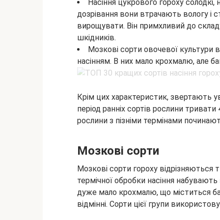
Насіння цукрового гороху солодкі, н
дозрівання вони втрачають вологу і
вирощувати. Він примхливий до складу 
шкідників.
Мозкові сорти овочевої культури
насінням. В них мало крохмалю, але ба
Крім цих характеристик, звертають ува
період ранніх сортів рослини тривати 
рослини з пізніми термінами починают
Мозкові сорти
Мозкові сорти гороху відрізняються ти
термічної обробки насіння набувають
дуже мало крохмалю, що міститься баг
відмінні. Сорти цієї групи використов