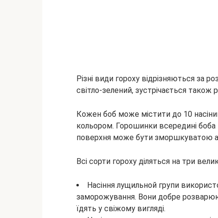
Різні види гороху відрізняються за р
світло-зелений, зустрічається також 
Кожен боб може містити до 10 насіни
кольором. Горошинки всередині боба 
поверхня може бути зморшкуватою а
Всі сорти гороху діляться на три велик
Насіння лущильной групи використ
заморожування. Вони добре розварюють
їдять у свіжому вигляді.