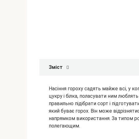
Зміст
Насіння гороху садять майже всі, у ко
цукру і білка, поласувати ним люблять
правильно підібрати сорт і підготуват
який буває
горох. Він може відрізнят
напрямком використання. За типом р
полегающим.