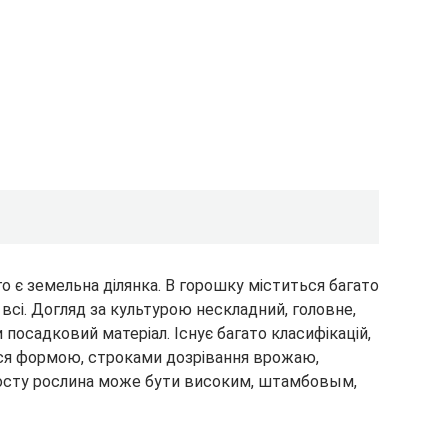
го є земельна ділянка. В горошку міститься багато
 всі. Догляд за культурою нескладний, головне,
и посадковий матеріал. Існує багато класифікацій,
ися формою, строками дозрівання врожаю,
осту рослина може бути високим, штамбовым,