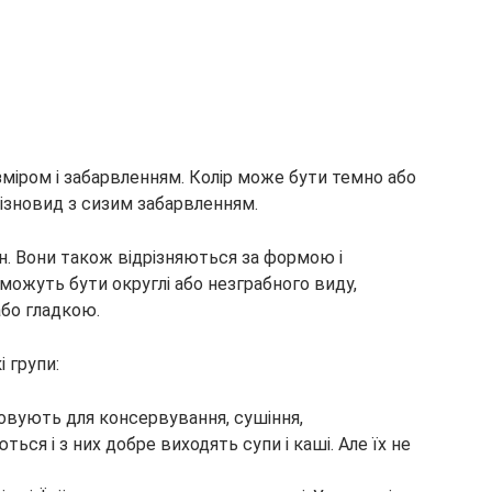
озміром і забарвленням. Колір може бути темно або
різновид з сизим забарвленням.
н. Вони також відрізняються за формою і
можуть бути округлі або незграбного виду,
бо гладкою.
і групи:
овують для консервування, сушіння,
ся і з них добре виходять супи і каші. Але їх не