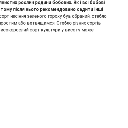
нистих рослин родини бобових. Як і всі бобові
, тому після нього рекомендовано садити інші
 сорт насіння зеленого гороху був обраний, стебло
ростим або ветвящимся. Стебло різних сортів
 Високорослий сорт культури у висоту може