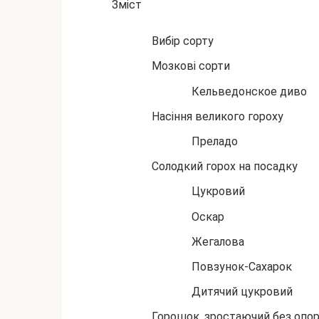
Зміст
Вибір сорту
Мозкові сорти
Кельведонское диво
Насіння великого гороху
Преладо
Солодкий горох на посадку
Цукровий
Оскар
Жегалова
Повзунок-Сахарок
Дитячий цукровий
Горошок, зростаючий без опо