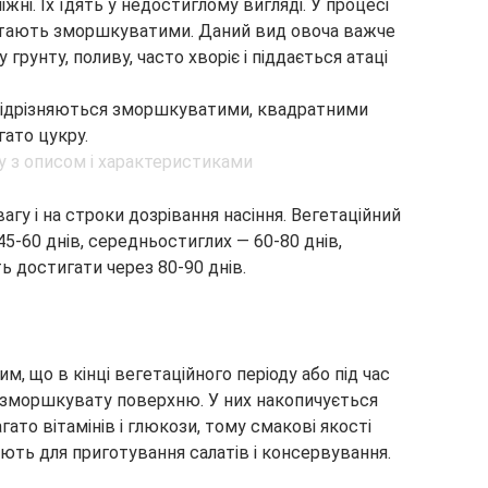
іжні. Їх їдять у недостиглому вигляді. У процесі
 стають зморшкуватими. Даний вид овоча важче
грунту, поливу, часто хворіє і піддається атаці
 відрізняються зморшкуватими, квадратними
гато цукру.
гу і на строки дозрівання насіння. Вегетаційний
45-60 днів, середньостиглих — 60-80 днів,
ь достигати через 80-90 днів.
м, що в кінці вегетаційного періоду або під час
 зморшкувату поверхню. У них накопичується
ато вітамінів і глюкози, тому смакові якості
ують для приготування салатів і консервування.