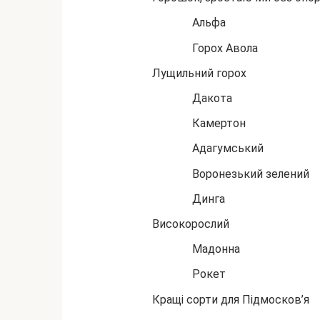
Альфа
Горох Авола
Лущильний горох
Дакота
Камертон
Адагумський
Воронезький зелений
Динга
Високорослий
Мадонна
Рокет
Кращі сорти для Підмосков’я