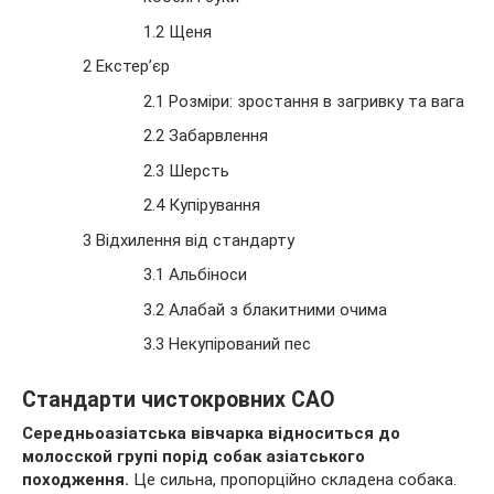
1.2 Щеня
2 Екстер’єр
2.1 Розміри: зростання в загривку та вага
2.2 Забарвлення
2.3 Шерсть
2.4 Купірування
3 Відхилення від стандарту
3.1 Альбіноси
3.2 Алабай з блакитними очима
3.3 Некупірований пес
Стандарти чистокровних САО
Середньоазіатська вівчарка відноситься до
молосской групі порід собак азіатського
походження.
Це сильна, пропорційно складена собака.