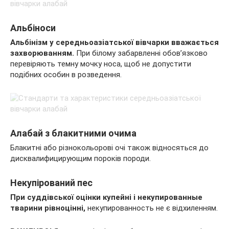
Альбіноси
Альбінізм у середньоазіатської вівчарки вважається
захворюванням.
При білому забарвленні обов’язково
перевіряють темну мочку носа, щоб не допустити
подібних особин в розведення.
Алабай з блакитними очима
Блакитні або різнокольорові очі також відносяться до
дисквалифицирующим пороків породи.
Некупірований пес
При суддівської оцінки купейні і некупированные
тварини рівноцінні,
некупированность не є відхиленням.