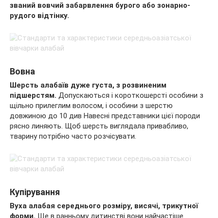
званий вовчий забарвлення бурого або зонарно-
рудого відтінку.
Вовна
Шерсть алабаїв дуже густа, з розвиненим
підшерстям.
Допускаються і короткошерсті особини з
щільно прилеглим волосом, і особини з шерстю
довжиною до 10 див Навесні представники цієї породи
рясно линяють. Щоб шерсть виглядала привабливо,
тварину потрібно часто розчісувати.
Купірування
Вуха алабая середнього розміру, висячі, трикутної
форми.
Ще в ранньому дитинстві вони найчастіше