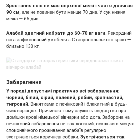
Зростання псів не має верхньої межі і часто досягає
90 см,
але не повинен бути менше 70 див. У сук нижня
межа — 65 див.
Алабай здатний набрати до 60-70 кг ваги.
Рекордний
вага зафіксований у кобеля з Ставропольського краю —
близько 130 кг.
Забарвлення
У породі допустимі практично всі забарвлення:
чорний, білий, сірий, палевий, рябий, крапчастий,
тигровий.
Винятками є печінковий і блакитний в будь-
яких варіаціях. Причиною тому служить свідоцтво про
домішки крові німецької вівчарки або дога. Заборона на
печінковий забарвлення не так логічний, оскільки в місцях
споконвічного проживання алабаїв регулярно
зустрічаються коричневі собаки.
Зустрічається так