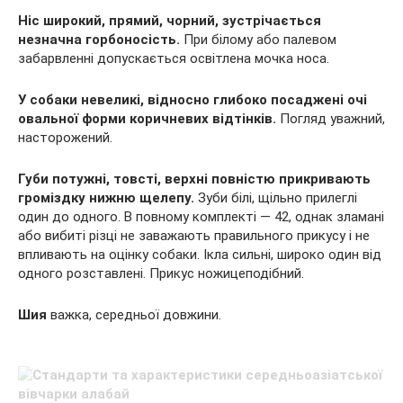
Ніс широкий, прямий, чорний, зустрічається
незначна горбоносість.
При білому або палевом
забарвленні допускається освітлена мочка носа.
У собаки невеликі, відносно глибоко посаджені очі
овальної форми коричневих відтінків.
Погляд уважний,
насторожений.
Губи потужні, товсті, верхні повністю прикривають
громіздку нижню щелепу.
Зуби білі, щільно прилеглі
один до одного. В повному комплекті — 42, однак зламані
або вибиті різці не заважають правильного прикусу і не
впливають на оцінку собаки. Ікла сильні, широко один від
одного розставлені. Прикус ножицеподібний.
Шия
важка, середньої довжини.