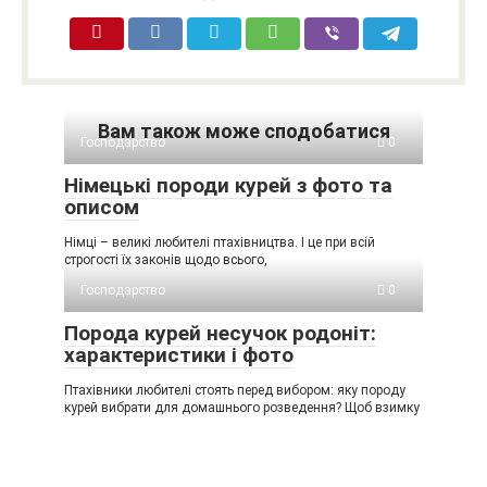
Вам також може сподобатися
Господарство
0
Німецькі породи курей з фото та
описом
Німці – великі любителі птахівництва. І це при всій
строгості їх законів щодо всього,
Господарство
0
Порода курей несучок родоніт:
характеристики і фото
Птахівники любителі стоять перед вибором: яку породу
курей вибрати для домашнього розведення? Щоб взимку