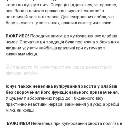
коротко купіруються. Операції піддаються, як правило,
пси. Вона підсилює враження широкої, округлої в
потиличній частині голови. Для купірованих собак, які
беруть участь у виставках, важливі симетричні зрізи.
ВАЖЛИВО!
Породних вимог до купірування вух алабаїв
немає. Спочатку ця традиція була пов’язана з бажанням
людини усунути найбільш вразливі при сутичках з
хижаками місця.
Існує також невелика купірування хвоста у алабаїв
без скорочення його функціонального призначення.
У цуценят аборигенних порід до 10-денного віку
практично неактивні нервові закінчення у вухах, а хребці
м’які, як хрящі.
ВАЖЛИВО!
Небезпека при купировании хвоста полягає в