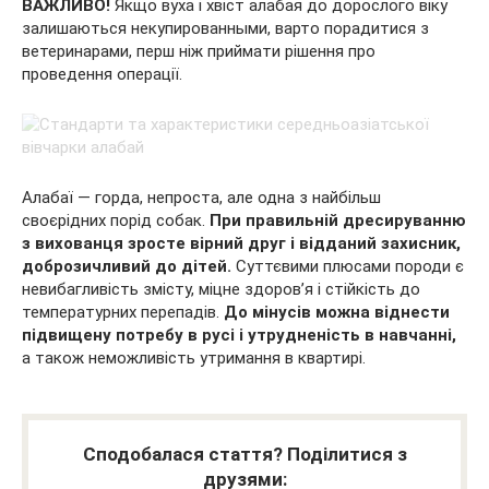
ВАЖЛИВО!
Якщо вуха і хвіст алабая до дорослого віку
залишаються некупированными, варто порадитися з
ветеринарами, перш ніж приймати рішення про
проведення операції.
Алабаї — горда, непроста, але одна з найбільш
своєрідних порід собак.
При правильній дресируванню
з вихованця зросте вірний друг і відданий захисник,
доброзичливий до дітей.
Суттєвими плюсами породи є
невибагливість змісту, міцне здоров’я і стійкість до
температурних перепадів.
До мінусів можна віднести
підвищену потребу в русі і утрудненість в навчанні,
а також неможливість утримання в квартирі.
Сподобалася стаття? Поділитися з
друзями: