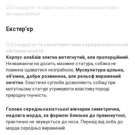
Екстер’єр
Корпус алабаїв злегка витягнутий, але пропорційний.
Незважаючи на досить масивне статура, собака не
повинна здаватися незграбною.
Мускулатура щільна,
об’ємна, добре розвинена, але рельєф виражений
нечітко.
Еластичні суглоби дозволяють собаці при
могутньому статурі утримувати властиву породі
природну гнучкість.
Голова середньоазіатської вівчарки симетрична,
недовга морда, за формою близька до прямокутної,
практично не звужується до носа. Перехід від лоба до
морди середньо виражений.