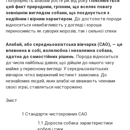
Популярність алабаїв росте рік від року.
Пояснюється
цей факт природним, грізним, що вселяє повагу
зовнішнім виглядом собаки, що поєднується з
надійним і вірним характером.
До достоїнств породи
відносяться невибагливість у догляді і хороша
переносимість як суворих
морозів, так і сильної спеки.
Алабай, або середньоазіатська вівчарка (САО), — це
впевнена в собі, волелюбна і незалежна собака,
здатна до самостійних рішень.
Порода відноситься
до числа найбільш давніх, що дійшли до нашого часу
майже у первісному вигляді. У середньоазіатських
вівчарок чітко виражений інстинкт захисника. До
незнайомих людей, яких алабаї не вважають членами
своєї зграї, ставляться насторожено.
Зміст
1 Стандарти чистокровних САО
1.1 Доросла собака: характеристики
кобелі і суки