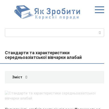
Перейти
до
вмісту
Пошук:
Стандарти та характеристики
середньоазіатської вівчарки алабай
Зміст