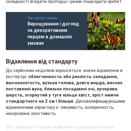
складності вгадати пропорції і ризик пошкодити хребет.
Читайте також:
Вирощування і догляд
за декоративним
перцем в домашніх
умовах
Відхилення від стандарту
До серйозних недоліків відносяться: значні відхилення в
екстер’єрі:
облегченность або рихлість складання,
высоконогость, вузька голова, довга морда, високо
поставлені вуха, близько посаджені очі, кучерява
шерсть, згорнутий у туге кільце хвіст, зріст нижче
стандартного на 2 см і більше
. Дисквалифицирующими
відхиленнями характеру є: лякливість, холеричность,
некерована злостивість.