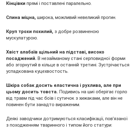
Кінцівки
прямі і поставлені паралельно.
Спина міцна,
широка, можливий невеликий прогин.
Круп трохи похилий,
з добре розвиненою
мускулатурою.
Хвіст алабаїв щільний на підставі, високо
посаджений.
В незайманому стані серповидної форми
або згорнутий в кільце в останній третині. Зустрічається
успадкована куцехвостость.
Шкіра собак досить еластична і рухлива, але при
цьому досить товста.
Подивись на шиї оберігає горло
від травм під час боїв і сутичок з хижаками, але він не
повинен бути занадто вираженим.
Деякі заводчики дотримуються класифікації, пов’язаної
з походженням тваринного і типом його статури: