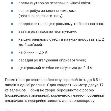
рослина утворює переважно жіночі квіти;
не потребує запилення комахами
(партенокарпічного типу);
плодоносить на центральному та бічних пагонах;
зав’язі розташовуються пучками;
на центральному стеблі в пазухах виростає від 2
до 4 зав’язей;
на бічних — до 8;
середня розгалуження огіркової гички;
центральний стебло витягується до 3-4 м.
Грамотна агротехніка забезпечує врожайність до 8,5 кг
плодів з однієї рослини. Один квадратний метр дарує 17
кг зеленцов. Гібрид не хворіє борошнистою росою
(помилковою і звичайної), кореневою гниллю. Городники
відзначають несприйнятливість до пероноспорозу.