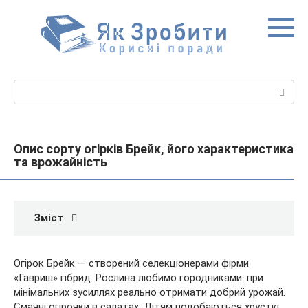
Перейти
до
вмісту
Пошук:
Опис сорту огірків Брейк, його характеристика
та врожайність
Зміст
Огірок Брейк — створений селекціонерами фірми
«Гавриш» гібрид. Рослина любимо городниками: при
мінімальних зусиллях реально отримати добрий урожай.
Смачні огірочки в салатах. Дітям подобаються хрусткі