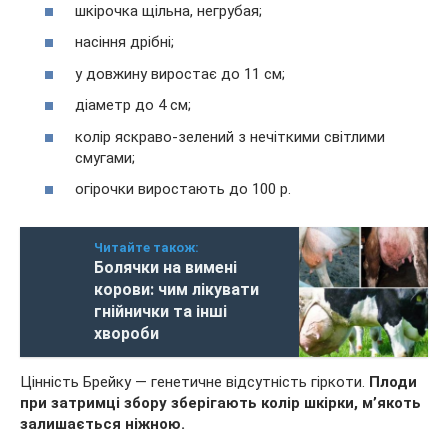
шкірочка щільна, негрубая;
насіння дрібні;
у довжину виростає до 11 см;
діаметр до 4 см;
колір яскраво-зелений з нечіткими світлими
смугами;
огірочки виростають до 100 р.
Читайте також:
Болячки на вимені
корови: чим лікувати
гнійнички та інші
хвороби
Цінність Брейку — генетичне відсутність гіркоти.
Плоди
при затримці збору зберігають колір шкірки, м’якоть
залишається ніжною.