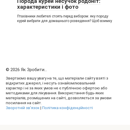
Порода курей несучок родоніт:
характеристики і фото
Птахівники любителі стоять перед вибором: яку породу
курей вибрати для домашнього розведення? Щоб взимку
© 2026 Як Зробити...
Звертаємо вашу увагу на те, що матеріали сайту взяті з
відкритих джерел, і несуть ознайомлювальний
характер і ні за яких умов не є публічною офертою або
методиками для лікування. Використання будь-яких
матеріалів, розміщених на сайті, дозволяється за умови
посилання на сайт.
Зворотній зв’язок
|
Політика конфіденційності