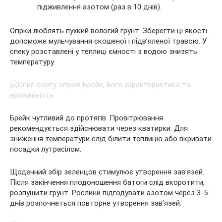
підживлення азотом (раз в 10 днів).
Огірки люблять пухкий вологий грунт. Зберегти ці якості
допоможе мульчування скошеної і підв’яленої травою. У
спеку розставлені у теплиці ємності з водою знизять
температуру.
Брейк чутливий до протягів. Провітрювання
рекомендується здійснювати через кватирки. Для
зниження температури слід білити теплицю або вкривати
посадки лутрасілом.
Щоденний збір зеленцов стимулює утворення зав’язей.
Після закінчення плодоношення батоги слід вкоротити,
розпушити грунт. Рослини підгодувати азотом через 3-5
днів розпочнеться повторне утворення зав’язей.