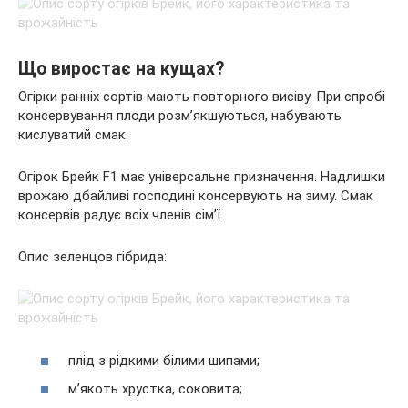
Що виростає на кущах?
Огірки ранніх сортів мають повторного висіву. При спробі
консервування плоди розм’якшуються, набувають
кислуватий смак.
Огірок Брейк F1 має універсальне призначення. Надлишки
врожаю дбайливі господині консервують на зиму. Смак
консервів радує всіх членів сім’ї.
Опис зеленцов гібрида:
плід з рідкими білими шипами;
м’якоть хрустка, соковита;