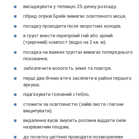
висаджувати у теплицю 25-денну розсаду;
гібрид огірків Брейк вимагає освітленого місця;
посадку проводити після зворотних холодів;
в грунт внести перепрілий гній або зрілий
(трирічний) компост (відро на 2 кв. м);
посадка на важких грунтах вимагає попереднього
пісковання;
забезпечити вологість землі та повітря;
перші два бічних втечі засліпити в районі першого
аркуша;
підв’язувати головний стебло;
стежити за освітленістю (зайві листя і пагони
вищипувати);
видалення вусів змусить рослина віддати сили
назріваючим плодам;
до початку цвітіння проводити позакореневе