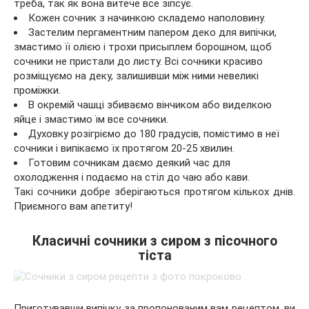
треба, так як вона витече все зіпсує.
Кожен сочник з начинкою складемо наполовину.
Застелим пергаментним папером деко для випічки,
змастимо її олією і трохи присыплем борошном, щоб
сочники не пристали до листу. Всі сочники красиво
розміщуємо на деку, залишивши між ними невеликі
проміжки.
В окремій чашці збиваємо вінчиком або виделкою
яйце і змастимо їм все сочники.
Духовку розігріємо до 180 градусів, помістимо в неї
сочники і випікаємо їх протягом 20-25 хвилин.
Готовим сочникам даємо деякий час для
охолодження і подаємо на стіл до чаю або кави.
Такі сочники добре зберігаються протягом кількох днів.
Приємного вам апетиту!
Класичні сочники з сиром з пісочного
тіста
Приготувавши випічку за пропонованим вам рецептом, ви