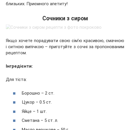
близьких. Приємного апетиту!
Сочники з сиром
Якщо хочете порадувати свою сім’ю красивою, смачною
і ситною випічкою – приготуйте з сочні за пропонованим
рецептом.
Інгредієнти:
Для тіста:
Борошно – 2 ст.
Цукор – 0.5 ст.
Яйце – 1 шт.
Сметана – 5 ст. л.
Масло вершкове – 50 г.