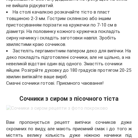
не вийшла рідкуватий.
На столі качалкою розкачайте тісто в пласт
товщиною 2-3 мм. Гострим склянкою або іншим
пристосуванням порізати на кружечки по 7-10 см в
діаметрі. На половинку кожного кружечка покладіть
сирну начинку і складіть заготовки навпіл. Зробіть
хвилястими краю сочников.
Застеліть пергаментним папером деко для випічки. На
деко покладіть підготовлені сочники, але не щільно, а на
невеликій відстані один від одного. Змастіть сочники
яйцем. Розігрійте духовку до 180 градусів протягом 20-25
хвилин випікайте ваше виріб.
Смачні сочники готові. Приємного чаювання!
Сочники з сиром з пісочного тіста
Вам пропонується рецепт випічки сочников дуже
скромних по виду, але мають приємний смак і до того ж
містять велику кількість дуже ніжною начинки під