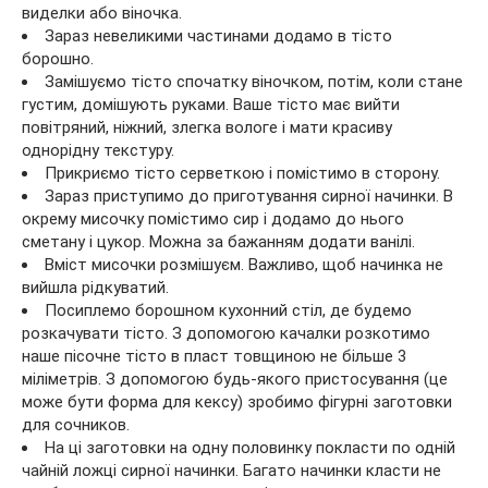
виделки або віночка.
Зараз невеликими частинами додамо в тісто
борошно.
Замішуємо тісто спочатку віночком, потім, коли стане
густим, домішують руками. Ваше тісто має вийти
повітряний, ніжний, злегка вологе і мати красиву
однорідну текстуру.
Прикриємо тісто серветкою і помістимо в сторону.
Зараз приступимо до приготування сирної начинки. В
окрему мисочку помістимо сир і додамо до нього
сметану і цукор. Можна за бажанням додати ванілі.
Вміст мисочки розмішуєм. Важливо, щоб начинка не
вийшла рідкуватий.
Посиплемо борошном кухонний стіл, де будемо
розкачувати тісто. З допомогою качалки розкотимо
наше пісочне тісто в пласт товщиною не більше 3
міліметрів. З допомогою будь-якого пристосування (це
може бути форма для кексу) зробимо фігурні заготовки
для сочников.
На ці заготовки на одну половинку покласти по одній
чайній ложці сирної начинки. Багато начинки класти не