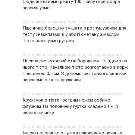
Сюди ж кладемо решту 100 г сиру і все добре
перемішуємо.
Пшеничне борошно змішати з розпушувачем для
тесту і насипаємо її у збиті сметану з маслом.
Тісто замішуємо руками.
Посипаємо кухонний стіл борошном і кладемо на
нього тісто. Качалкою тісто розгортаємо в корж
товщиною 0,5 см. З допомогою тонкого склянки
вирізаємо з тіста кружечки.
Кружечок з тіста гострим ножем робимо
фігурним. На половинку гуртка кладемо 1 ч. л.
сирної начинки.
Іншою половинкою гуртка накриваємо начинку.