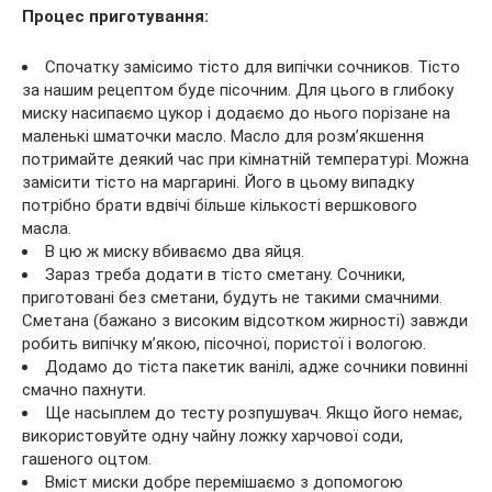
Процес приготування:
Спочатку замісимо тісто для випічки сочников. Тісто
за нашим рецептом буде пісочним. Для цього в глибоку
миску насипаємо цукор і додаємо до нього порізане на
маленькі шматочки масло. Масло для розм’якшення
потримайте деякий час при кімнатній температурі. Можна
замісити тісто на маргарині. Його в цьому випадку
потрібно брати вдвічі більше кількості вершкового
масла.
В цю ж миску вбиваємо два яйця.
Зараз треба додати в тісто сметану. Сочники,
приготовані без сметани, будуть не такими смачними.
Сметана (бажано з високим відсотком жирності) завжди
робить випічку м’якою, пісочної, пористої і вологою.
Додамо до тіста пакетик ванілі, адже сочники повинні
смачно пахнути.
Ще насыплем до тесту розпушувач. Якщо його немає,
використовуйте одну чайну ложку харчової соди,
гашеного оцтом.
Вміст миски добре перемішаємо з допомогою