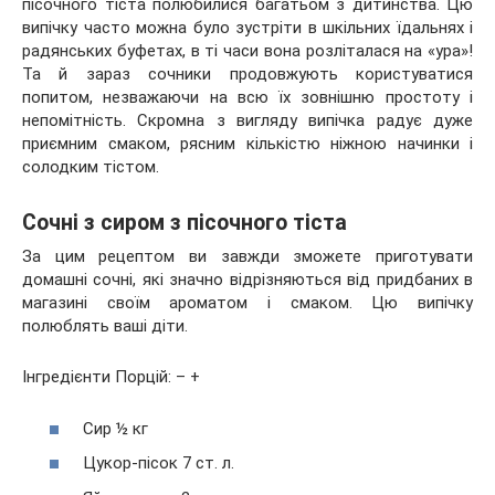
пісочного тіста полюбилися багатьом з дитинства. Цю
випічку часто можна було зустріти в шкільних їдальнях і
радянських буфетах, в ті часи вона розліталася на «ура»!
Та й
зараз сочники продовжують користуватися
попитом, незважаючи на всю їх зовнішню простоту і
непомітність. Скромна з вигляду випічка радує дуже
приємним смаком, рясним кількістю ніжною начинки і
солодким тістом.
Сочні з сиром з пісочного тіста
За цим рецептом ви завжди зможете приготувати
домашні сочні, які значно відрізняються від придбаних в
магазині своїм ароматом і смаком. Цю випічку
полюблять ваші діти.
Інгредієнти Порцій: – +
Сир ½ кг
Цукор-пісок 7 ст. л.