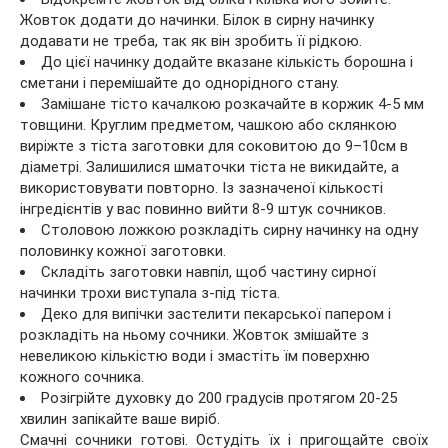
Жовток додати до начинки. Білок в сирну начинку
додавати не треба, так як він зробить її рідкою.
До цієї начинку додайте вказане кількість борошна і
сметани і перемішайте до однорідного стану.
Замішане тісто качалкою розкачайте в коржик 4-5 мм
товщини. Круглим предметом, чашкою або склянкою
виріжте з тіста заготовки для соковитою до 9–10см в
діаметрі. Залишилися шматочки тіста не викидайте, а
використовувати повторно. Із зазначеної кількості
інгредієнтів у вас повинно вийти 8-9 штук сочников.
Столовою ложкою розкладіть сирну начинку на одну
половинку кожної заготовки.
Складіть заготовки навпіл, щоб частину сирної
начинки трохи виступала з-під тіста.
Деко для випічки застелити пекарської папером і
розкладіть на ньому сочники. Жовток змішайте з
невеликою кількістю води і змастіть їм поверхню
кожного сочника.
Розігрійте духовку до 200 градусів протягом 20-25
хвилин запікайте ваше виріб.
Смачні сочники готові. Остудіть їх і пригощайте своїх