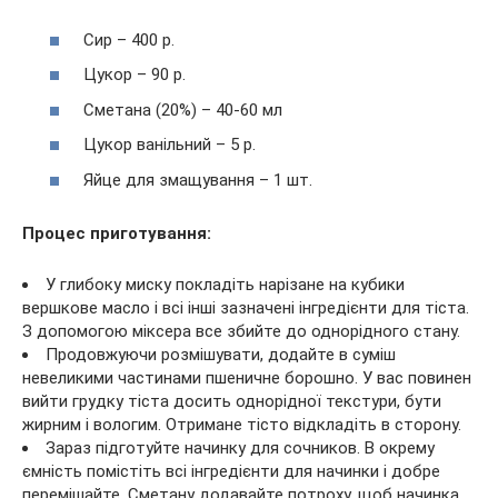
Сир – 400 р.
Цукор – 90 р.
Сметана (20%) – 40-60 мл
Цукор ванільний – 5 р.
Яйце для змащування – 1 шт.
Процес приготування:
У глибоку миску покладіть нарізане на кубики
вершкове масло і всі інші зазначені інгредієнти для тіста.
З допомогою міксера все збийте до однорідного стану.
Продовжуючи розмішувати, додайте в суміш
невеликими частинами пшеничне борошно. У вас повинен
вийти грудку тіста досить однорідної текстури, бути
жирним і вологим. Отримане тісто відкладіть в сторону.
Зараз підготуйте начинку для сочников. В окрему
ємність помістіть всі інгредієнти для начинки і добре
перемішайте. Сметану додавайте потроху, щоб начинка