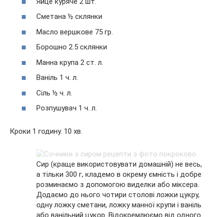
Яйце куряче 2 шт.
Сметана ½ склянки
Масло вершкове 75 гр.
Борошно 2.5 склянки
Манна крупа 2 ст. л.
Ваніль 1 ч. л.
Сіль ½ ч. л.
Розпушувач 1 ч. л.
Кроки 1 годину. 10 хв.
Сир (краще використовувати домашній) не весь,
а тільки 300 г, кладемо в окрему ємність і добре
розминаємо з допомогою виделки або міксера.
Додаємо до нього чотири столові ложки цукру,
одну ложку сметани, ложку манної крупи і ваніль
або ванільний цукор. Відокремлюємо від одного