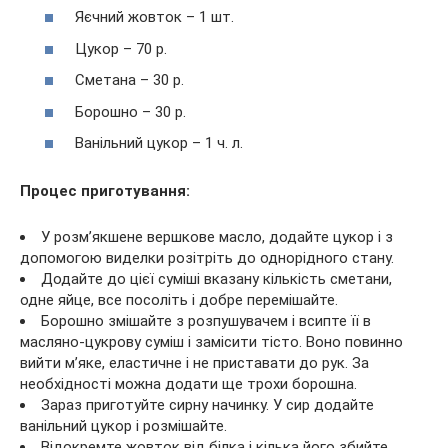
Яєчний жовток – 1 шт.
Цукор – 70 р.
Сметана – 30 р.
Борошно – 30 р.
Ванільний цукор – 1 ч. л.
Процес приготування:
У розм’якшене вершкове масло, додайте цукор і з
допомогою виделки розітріть до однорідного стану.
Додайте до цієї суміші вказану кількість сметани,
одне яйце, все посоліть і добре перемішайте.
Борошно змішайте з розпушувачем і всипте її в
масляно-цукрову суміш і замісити тісто. Воно повинно
вийти м’яке, еластичне і не приставати до рук. За
необхідності можна додати ще трохи борошна.
Зараз приготуйте сирну начинку. У сир додайте
ванільний цукор і розмішайте.
Відокремте жовток від білка і кілька його збийте.