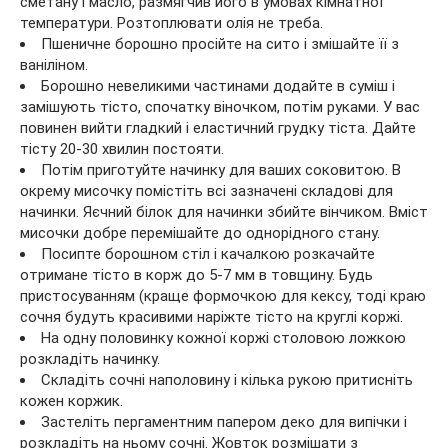
сметану і масло, размягчив його в умовах кімнатної
температури. Розтоплювати олія не треба.
Пшеничне борошно просійте на сито і змішайте її з
ваніліном.
Борошно невеликими частинами додайте в суміш і
замішують тісто, спочатку віночком, потім руками. У вас
повинен вийти гладкий і еластичний грудку тіста. Дайте
тісту 20-30 хвилин постояти.
Потім приготуйте начинку для ваших соковитою. В
окрему мисочку помістіть всі зазначені складові для
начинки. Яєчний білок для начинки збийте вінчиком. Вміст
мисочки добре перемішайте до однорідного стану.
Посипте борошном стіл і качалкою розкачайте
отримане тісто в корж до 5-7 мм в товщину. Будь
пристосуванням (краще формочкою для кексу, тоді краю
сочня будуть красивими наріжте тісто на круглі коржі.
На одну половинку кожної коржі столовою ложкою
розкладіть начинку.
Складіть сочні наполовину і кілька рукою притисніть
кожен коржик.
Застеліть пергаментним папером деко для випічки і
розкладіть на ньому сочні. Жовток розмішати з