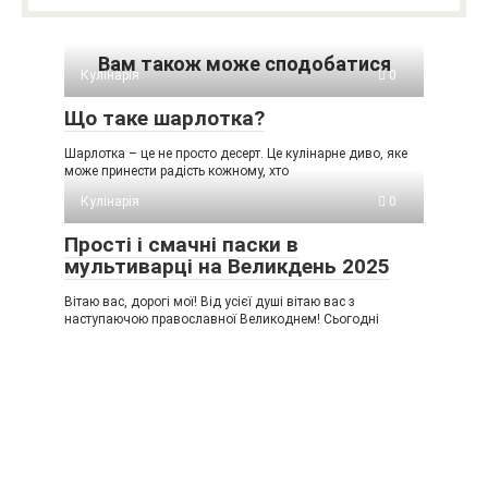
Вам також може сподобатися
Кулінарія
0
Що таке шарлотка?
Шарлотка – це не просто десерт. Це кулінарне диво, яке
може принести радість кожному, хто
Кулінарія
0
Прості і смачні паски в
мультиварці на Великдень 2025
Вітаю вас, дорогі мої! Від усієї душі вітаю вас з
наступаючою православної Великоднем! Сьогодні