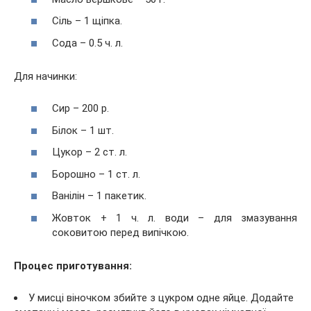
Сіль – 1 щіпка.
Сода – 0.5 ч. л.
Для начинки:
Сир – 200 р.
Білок – 1 шт.
Цукор – 2 ст. л.
Борошно – 1 ст. л.
Ванілін – 1 пакетик.
Жовток + 1 ч. л. води – для змазування
соковитою перед випічкою.
Процес приготування:
У мисці віночком збийте з цукром одне яйце. Додайте