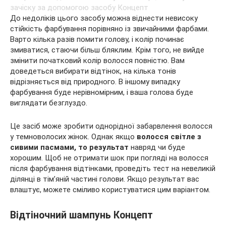
До недоліків цього засобу можна віднести невисоку
стійкість фарбування порівняно із звичайними фарбами.
Варто кілька разів помити голову, і колір починає
змиватися, стаючи більш бляклим. Крім того, не вийде
змінити початковий колір волосся повністю. Вам
доведеться вибирати відтінок, на кілька тонів
відрізняється від природного. В іншому випадку
фарбування буде нерівномірним, і ваша голова буде
виглядати безглуздо.
Це засіб може зробити однорідної забарвлення волосся
у темноволосих жінок. Однак якщо
волосся світле з
сивими пасмами, то результат
навряд чи буде
хорошим. Щоб не отримати шок при погляді на волосся
після фарбування відтінками, проведіть тест на невеликій
ділянці в тім’яній частині голови. Якщо результат вас
влаштує, можете сміливо користуватися цим варіантом.
Відтіночний шампунь Концепт