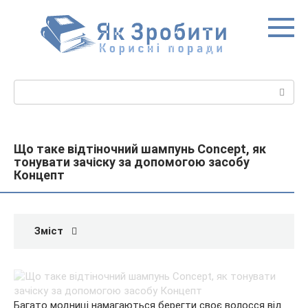
Перейти
до
вмісту
Пошук:
Що таке відтіночний шампунь Concept, як
тонувати зачіску за допомогою засобу
Концепт
Зміст
Багато модниці намагаються берегти своє волосся від