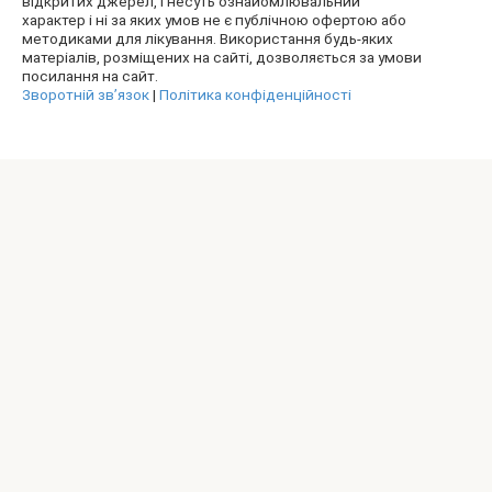
відкритих джерел, і несуть ознайомлювальний
характер і ні за яких умов не є публічною офертою або
методиками для лікування. Використання будь-яких
матеріалів, розміщених на сайті, дозволяється за умови
посилання на сайт.
Зворотній зв’язок
|
Політика конфіденційності