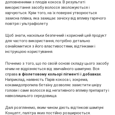
доповненнями з плодів кокоса. В результаті
використання засобу волосся зволожуються і
харчуються. Крім того, на їх поверхні утворюється
захисна плівка, яка захищає зачіску від впливу гарячого
повітря і ультрафіолету.
Щоб знати, наскільки безпечний і корисний цей продукт
для частого використання, потрібно детально
ознайомитися з його властивостями, відтінками і
інструкцією користування.
Почнемо з того, що по своїй основі складу цього засобу
нічим не відрізняється від звичайного шампуню. Вся
справа
в фіолетовому кольорі пігменті і добавках
.
Наприклад, наявність Парів кокоса і, зокрема,
кокамидопропила бетаїну дозволяє захистити шкіру
голови і саме волосся від негативного впливу препарату і
навколишнього середовища.
Далі розглянемо, яким чином діють відтінкові шампуні
Концепт, палітра яких постійно розширюється.