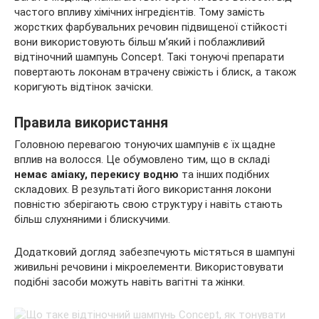
частого впливу хімічних інгредієнтів. Тому замість
жорстких фарбувальних речовин підвищеної стійкості
вони використовують більш м’який і поблажливий
відтіночний шампунь Concept. Такі тонуючі препарати
повертають
локонам втрачену свіжість і блиск, а також
коригують відтінок зачіски.
Правила використання
Головною перевагою тонуючих шампунів є їх щадне
вплив на волосся. Це обумовлено тим, що в складі
немає аміаку, перекису водню
та інших подібних
складових. В результаті його використання локони
повністю зберігають свою структуру і навіть стають
більш слухняними і блискучими.
Додатковий догляд забезпечують містяться в шампуні
живильні речовини і мікроелементи. Використовувати
подібні засоби можуть навіть вагітні та жінки.