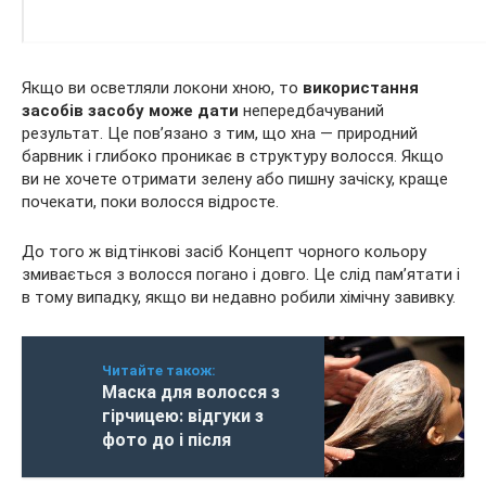
Якщо ви осветляли локони хною, то
використання
засобів засобу може дати
непередбачуваний
результат. Це пов’язано з тим, що хна — природний
барвник і глибоко проникає в структуру волосся. Якщо
ви не хочете отримати зелену або пишну зачіску, краще
почекати, поки волосся відросте.
До того ж відтінкові засіб Концепт чорного кольору
змивається з волосся погано і довго. Це слід пам’ятати і
в тому випадку, якщо ви недавно робили хімічну завивку.
Читайте також:
Маска для волосся з
гірчицею: відгуки з
фото до і після