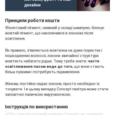
дизайни
Принципи роботи кошти
Фіолетовий пігмент, наявний у складі шампуню, блокує
жовтий пігмент, що накопичився в локонах після
освітлення.
Як правило, з’являється жовтизна на дуже пористих і
пошкоджених волосся, локони звичайної структури
жовтіють набагато рідше. Тому треба знати:
часте
освітлювання пасом веде до того
, що вони стають
більш пухкими і потребують підживлення.
Жінкам, постійно надає локони, просто необхідно їх
тонувати. І в цьому випадку Concept палітра може стати
заповітної паличкою-виручалочкою.
Інструкція по використанню