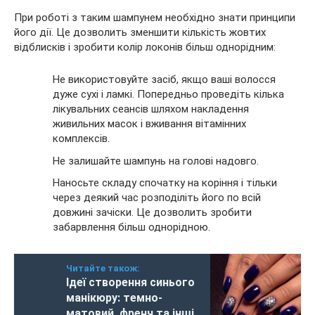
При роботі з таким шампунем необхідно знати принципи
його дії. Це дозволить зменшити кількість жовтих
відблисків і зробити колір локонів більш однорідним:
Не використовуйте засіб, якщо ваші волосся
дуже сухі і ламкі. Попередньо проведіть кілька
лікувальних сеансів шляхом накладення
живильних масок і вживання вітамінних
комплексів.
Не залишайте шампунь на голові надовго.
Наносьте складу спочатку на коріння і тільки
через деякий час розподіліть його по всій
довжині зачіски. Це дозволить зробити
забарвлення більш однорідною.
Читайте також:
Ідеї створення синього
манікюру: темно-
матовий, френч та інші