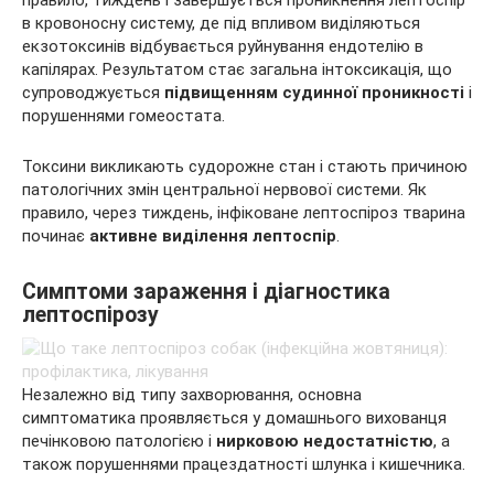
правило, тиждень і завершується проникнення лептоспір
в кровоносну систему, де під впливом виділяються
екзотоксинів відбувається руйнування ендотелію в
капілярах. Результатом стає загальна інтоксикація, що
супроводжується
підвищенням судинної проникності
і
порушеннями гомеостата.
Токсини викликають судорожне стан і стають причиною
патологічних змін центральної нервової системи. Як
правило, через тиждень, інфіковане лептоспіроз тварина
починає
активне виділення лептоспір
.
Симптоми зараження і діагностика
лептоспірозу
Незалежно від типу захворювання, основна
симптоматика проявляється у домашнього вихованця
печінковою патологією і
нирковою недостатністю
, а
також порушеннями працездатності шлунка і кишечника.