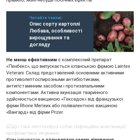
Читайте також:
Опис сорту картоплі
Любава, особливості
вирощування та
догляду
Не менш ефективним
є комплексний препарат
«Пенбекс», що випускається іспанською фірмою Lаintех
Vеtеrаni. Склад представлений основними активними
противолептоспирозными антибіотиками,
антигістамінним засобом і протизапальними
компонентами. Активна імунізація тваринного
здійснюється вакциною «Гексадок» від французької
фірми Rhоnе Мегіеих або полівалентною вакциною
«Вангард» від фірми Рrizеr.
Крім сироваток в
стандартну схему лікування