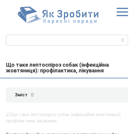
Перейти
до
вмісту
Пошук:
Що таке лептоспіроз собак (інфекційна
жовтяниця): профілактика, лікування
Зміст