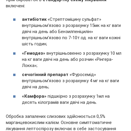
включені:
антибіотик
«Стрептоміцину сульфат»
внутрішньом’язово з розрахунку 15мк на кг ваги
двічі на день або Бензилпеніцилін»
внутрішньом’язово по 7-10т.од. на кг ваги кожні
шість годин;
«Гемодез»
внутрішньовенно з розрахунку 10 мл
на кг ваги двічі на день або розчин «Рінгера-
Локка»;
сечогінний препарат
«Фуросемід»
внутрішньом’язово з розрахунку 4 мг на кг ваги
двічі на день;
«Камфора»
підшкірно з розрахунку 1мл на
десять кілограмів ваги двічі на день.
Обробка запалених слизових здійснюється 0,5%
марганцевокислим калієм. Основне симптоматичне
лікування лептоспірозу включає в себе застосування