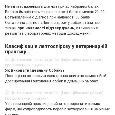
Непідтвердженими є діагноз при 20 набраних балах.
Висока ймовірність – при кількості балів в межах 21-29.
Встановленим є діагноз при наявності 30 балів.
Остаточно діагноз «Лептоспіроз» у собак ставиться
тільки
при наявності підтверджень
, отриманих в
результаті лабораторних методів дослідження.
Класифікація лептоспірозу у ветеринарній
практиці
Як Виховати Ідеальну Собаку?
Повноцінна авторська електронна книга по самостійній
дресирування і виховання собак в домашніх умовах
У ветеринарній практиці прийнято розрізняти
кілька
форм
, які супроводжують перебіг захворювання на різних
стадіях: