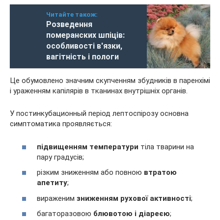
Читайте також:
Розведення
померанских шпіців:
особливості в'язки,
вагітність і пологи
Це обумовлено значним скупченням збудників в паренхімі
і ураженням капілярів в тканинах внутрішніх органів.
У постинкубационный період лептоспірозу основна
симптоматика проявляється:
підвищенням температури
тіла тварини на
пару градусів;
різким зниженням або повною
втратою
апетиту
;
вираженим
зниженням рухової активності
;
багаторазовою
блювотою і діареєю
;