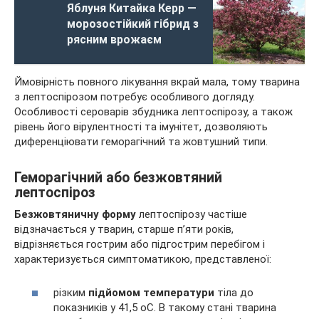
Яблуня Китайка Керр —
морозостійкий гібрид з
рясним врожаєм
Ймовірність повного лікування вкрай мала, тому тварина
з лептоспірозом потребує особливого догляду.
Особливості сероварів збудника лептоспірозу, а також
рівень його вірулентності та імунітет, дозволяють
диференціювати геморагічний та жовтушний типи.
Геморагічний або безжовтяний
лептоспіроз
Безжовтяничну форму
лептоспірозу частіше
відзначається у тварин, старше п’яти років,
відрізняється гострим або підгострим перебігом і
характеризується симптоматикою, представленої:
різким
підйомом температури
тіла до
показників у 41,5 оС. В такому стані тварина