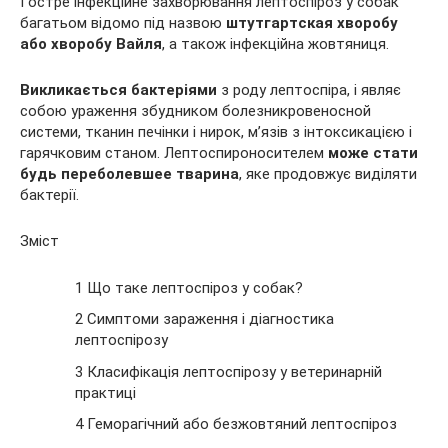
Гостре інфекційне захворювання лептоспіроз у собак
багатьом відомо під назвою
штутгартская хворобу
або хворобу Вайля
, а також інфекційна жовтяниця.
Викликається бактеріями
з роду лептоспіра, і являє
собою ураження збудником болезникровеносной
системи, тканин
печінки і нирок, м’язів з інтоксикацією і
гарячковим станом. Лептоспироносителем
може стати
будь переболевшее тварина
, яке продовжує виділяти
бактерії.
Зміст
1 Що таке лептоспіроз у собак?
2 Симптоми зараження і діагностика
лептоспірозу
3 Класифікація лептоспірозу у ветеринарній
практиці
4 Геморагічний або безжовтяний лептоспіроз