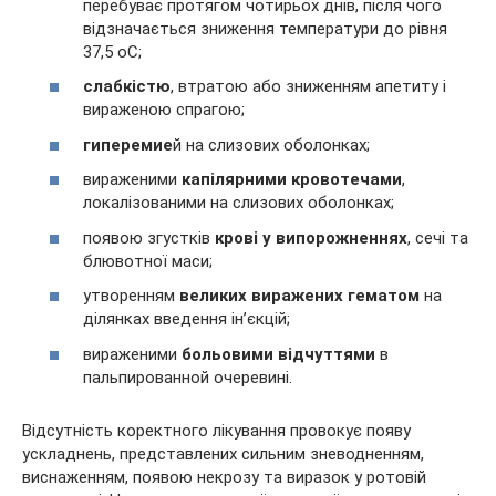
перебуває протягом чотирьох днів, після чого
відзначається зниження температури до рівня
37,5 оС;
слабкістю
, втратою або зниженням апетиту і
вираженою спрагою;
гиперемие
й на слизових оболонках;
вираженими
капілярними кровотечами
,
локалізованими на слизових оболонках;
появою згустків
крові у випорожненнях
, сечі та
блювотної маси;
утворенням
великих виражених гематом
на
ділянках введення ін’єкцій;
вираженими
больовими відчуттями
в
пальпированной очеревині.
Відсутність коректного лікування провокує появу
ускладнень, представлених сильним зневодненням,
виснаженням, появою некрозу та виразок у ротовій