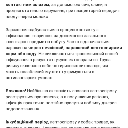
контактним шляхом
, за допомогою сечі, слини, в
процесі статевого парування, при плацентарній передачі
плоду і через молоко.
Зараження відбувається в процесі контакту з
інфікованою твариною, за допомогою загального
інвентарю і предметів побуту. Часто відзначається
зараження
через неякісний, заражений лептоспирами
корм або воду
. Не виключається трансмісивний спосіб
інфікування в результаті укусів ектопаразитів. Група
ризику включає в себе чотириногих вихованців, які
мають ослаблений імунітет і утримуються в
антисанітарних умовах.
Важливо!
Найбільша активність спалахів лептоспірозу
реєструється при повенях, а в посушливих регіонах,
інфекція практично постійно присутня поблизу джерел
водопостачання.
Інкубаційний період
лептоспірозу у собак триває, як