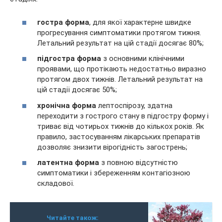
гостра форма
, для якої характерне швидке
прогресування симптоматики протягом тижня.
Летальний результат на цій стадії досягає 80%;
підгостра форма
з основними клінічними
проявами, що протікають недостатньо виразно
протягом двох тижнів. Летальний результат на
цій стадії досягає 50%;
хронічна форма
лептоспірозу, здатна
переходити з гострого стану в підгостру форму і
триває від чотирьох тижнів до кількох років. Як
правило, застосуванням лікарських препаратів
дозволяє знизити вірогідність загострень;
латентна форма
з повною відсутністю
симптоматики і збереженням контагіозною
складової.
Читайте також: