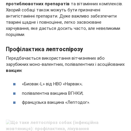
протиблювотних препаратів
та вітамінних комплексів.
Хворий собаці також можуть бути призначені
антигістамінні препарати. Дуже важливо забезпечити
тварині щадне і повноцінне, легко засвоюване
харчування, яке дається досить часто, але невеликими
порціями.
Профілактика
лептоспірозу
Передбачається використання вітчизняних або
зарубіжних моно-валентних, полівалентних і асоційованих
вакцин
:
«Биовак-L» від НВО «Нарвак»;
полівалентна вакцина ВГНКИ;
французька вакцина «Лептодог».