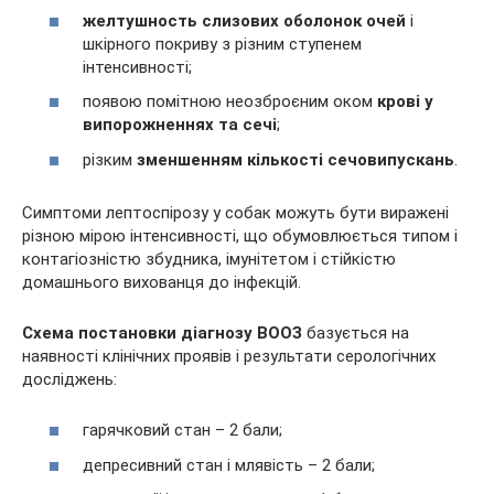
желтушность слизових оболонок очей
і
шкірного покриву з різним ступенем
інтенсивності;
появою помітною неозброєним оком
крові у
випорожненнях та сечі
;
різким
зменшенням кількості сечовипускань
.
Симптоми лептоспірозу у собак можуть бути виражені
різною мірою інтенсивності, що обумовлюється типом і
контагіозністю збудника, імунітетом і стійкістю
домашнього вихованця до інфекцій.
Схема постановки діагнозу ВООЗ
базується на
наявності клінічних проявів і результати серологічних
досліджень:
гарячковий стан – 2 бали;
депресивний стан і млявість – 2 бали;