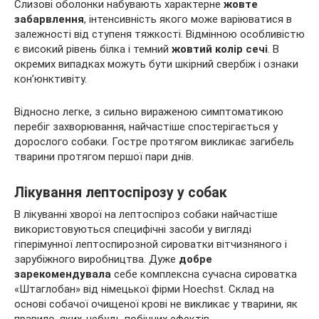
Слизові оболонки набувають характерне
жовте
забарвлення
, інтенсивність якого може варіюватися в
залежності від ступеня тяжкості. Відмінною особливістю
є високий рівень білка і темний
жовтий колір сечі
. В
окремих випадках можуть бути шкірний свербіж і ознаки
кон’юнктивіту.
Відносно легке, з сильно вираженою симптоматикою
перебіг захворювання, найчастіше спостерігається у
дорослого собаки. Гостре протягом викликає загибель
тварини протягом першої пари днів.
Лікування лептоспірозу у собак
В лікуванні хворої на лептоспіроз собаки найчастіше
використовуються специфічні засоби у вигляді
гіперімунної лептоспирозной сироватки вітчизняного і
зарубіжного виробництва. Дуже
добре
зарекомендувала
себе комплексна сучасна сироватка
«Штаглобан» від німецької фірми Hoechst. Склад на
основі собачої очищеної крові не викликає у тварини, як
правило, яких-небудь побічних ефектів.