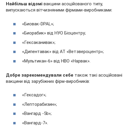
Найбільш відомі
вакцини асоційованого типу,
випускаються вітчизняними фірмами-виробниками:
«Биовак-DPAL»;
«Биорабик» від НУО Біоцентру;
«Гексаканивак»;
«Дипентавак» від АТ «Ветзвероцентр»;
«Мультикан-6» від НВО «Нарвак».
Добре зарекомендували себе
також такі асоційовані
вакцини від зарубіжних фірм-виробників:
«Гексадог»;
«Лепторабизин»;
«Вангард -5b»;
«Вангард-7».