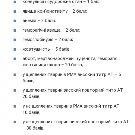
конвульсії і судорожне стан – 1 бал;
явища кон’юнктивіту – 2 бали;
анемія – 2 бали;
геморагічні явища – 2 бали;
гемоглобінурія – 2 бали;
жовтушність – 5 балів;
аборт, мертвонароджені цуценята, геморагія і
жовтяниця плода – 20 балів;
у щеплених тварин в РМА високий титр АТ – 5
балів;
у щеплених тварин високий повторний титр АТ –
20 балів;
у не щеплених тварин в РМА високий титр АТ –
10 балів;
у не щеплених тварин високий повторний титр АТ
– 30 балів.