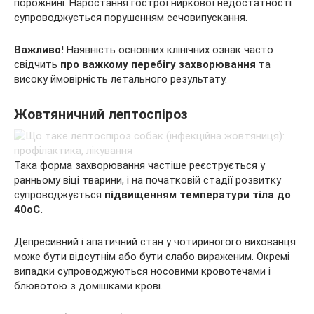
порожнині. Наростання гострої ниркової недостатності
супроводжується порушенням сечовипускання.
Важливо!
Наявність основних клінічних ознак часто
свідчить
про важкому перебігу захворювання
та
високу ймовірність летального результату.
Жовтяничний лептоспіроз
Така форма захворювання частіше реєструється у
ранньому віці тварини, і на початковій стадії розвитку
супроводжується
підвищенням температури тіла до
40оС.
Депресивний і апатичний стан у чотириногого вихованця
може бути відсутнім або бути слабо вираженим. Окремі
випадки супроводжуються носовими кровотечами і
блювотою з домішками крові.