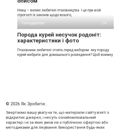
описом
Німці – великі любителі птахівництва. І це при всій
строгості їх законів щодо всього,
Господарство
0
Порода курей несучок родоніт:
характеристики і фото
Птахівники любителі стоять перед вибором: яку породу
курей вибрати для домашнього розведення? Щоб взимку
© 2026 Як Зробити...
Звертаємо вашу увагу на те, що матеріали сайту взяті з
відкритих джерел, і несуть ознайомлювальний
характер і ні за яких умов не є публічною офертою або
методиками для лікування. Використання будь-яких