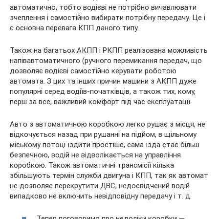
автоматично, тобто водієві не потрібно вичавлювати
зчеплення і самостійно вибирати потрібну передачу. Це і
є основна перевага КПП даного типу.
Також на багатьох АКПП і РКПП реалізована можливість
напівавтоматичного (ручного перемикання передач, що
дозволяє водієві самостійно керувати роботою
автомата. З цих та інших причин машини з АКПП дуже
популярні серед водіїв-початківців, а також тих, кому,
перш за все, важливий комфорт під час експлуатації.
Авто з автоматичною коробкою легко рушає з місця, не
відкочується назад при рушанні на підйом, в щільному
міському потоці їздити простіше, сама їзда стає більш
безпечною, водій не відволікається на управління
коробкою. Також автоматичні трансмісії кілька
збільшують термін служби двигуна і КПП, так як автомат
не дозволяє перекрутити ДВС, недосвідчений водій
випадково не включить невідповідну передачу і т. д.
Тепер поговоримо про недоліки коробки —