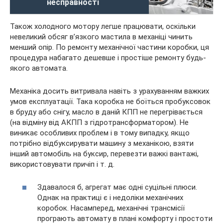
несправності
Також холодного мотору легше працювати, оскільки
невеликий обсяг в’язкого мастила в механіці чинить
менший опір. По ремонту механічної частини коробки, ця
процедура набагато дешевше і простіше ремонту будь-
якого автомата.
Механіка досить витривала навіть з урахуванням важких
умов експлуатації. Така коробка не боїться пробуксовок
в бруду або снігу, масло в даній КПП не перегрівається
(на відміну від АКПП з гідротрансформатором). Не
виникає особливих проблем і в тому випадку, якщо
потрібно відбуксирувати машину з механікою, взяти
інший автомобіль на буксир, перевезти важкі вантажі,
використовувати причіп і т. д.
Здавалося б, агрегат має одні суцільні плюси.
Однак на практиці є і недоліки механічних
коробок. Насамперед, механічні трансмісії
програють автомату в плані комфорту і простоти