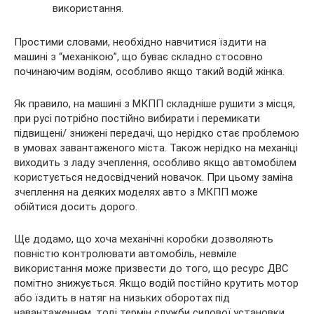
використання.
Простими словами, необхідно навчитися їздити на
машині з “механікою”, що буває складно стосовно
починаючим водіям, особливо якщо такий водій жінка.
Як правило, на машині з МКПП складніше рушити з місця,
при русі потрібно постійно вибирати і перемикати
підвищені/ знижені передачі, що нерідко стає проблемою
в умовах завантаженого міста. Також нерідко на механіці
виходить з ладу зчеплення, особливо якщо автомобілем
користується недосвідчений новачок. При цьому заміна
зчеплення на деяких моделях авто з МКПП може
обійтися досить дорого.
Ще додамо, що хоча механічні коробки дозволяють
повністю контролювати автомобіль, невміле
використання може призвести до того, що ресурс ДВС
помітно знижується. Якщо водій постійно крутить мотор
або їздить в натяг на низьких оборотах під
навантаженням, тоді термін служби силової установки