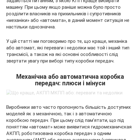
задаються питанням, з якою КПП краще вибирати
машину. При цьому якщо раніше можна було просто
розділити власників на прихильників і супротивників
«механіки» або «автомата», в даний момент ситуація не
настільки
однозначна.
У цій статті ми поговоримо про те, що краще, механіка
або автомат, які переваги і недоліки має той і інший тип
трансмісії, а також на які основні особливості слід
звертати увагу при виборі типу коробки передач.
Механічна або автоматична коробка
передач: плюси і мінуси
Виробники авто часто пропонують більшість доступних
моделей як з механічною, так і з автоматичною
коробкою передач. При цьому слід пам’ятати, що під
поняттям «автомат» може виявитися гидромеханичская
АКПП, роботизована коробка передач з одним