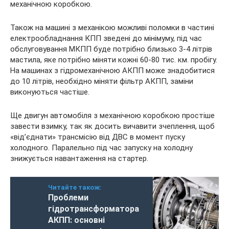
механічною коробкою.
Також на машині з механікою можливі поломки в частині
електрообладнання КПП зведені до мінімуму, під час
обслуговування МКПП буде потрібно близько 3-4 літрів
мастила, яке потрібно міняти кожні 60-80 тис. км. пробігу.
На машинах з гідромеханічною АКПП може знадобитися
до 10 літрів, необхідно міняти фільтр АКПП, заміни
виконуються частіше.
Ще двигун автомобіля з механічною коробкою простіше
завести взимку, так як досить вичавити зчеплення, щоб
«від’єднати» трансмісію від ДВС в момент пуску
холодного. Паралельно під час запуску на холодну
знижується навантаження на стартер.
Читайте також:
Проблеми
гідротрансформатора
АКПП: основні