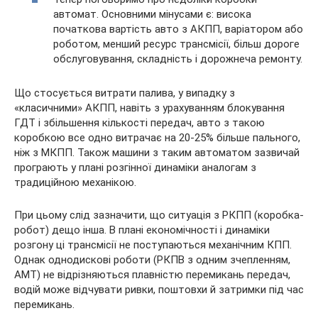
автомат. Основними мінусами є: висока
початкова вартість авто з АКПП, варіатором або
роботом, менший ресурс трансмісії, більш дороге
обслуговування, складність і дорожнеча ремонту.
Що стосується витрати палива, у випадку з
«класичними» АКПП, навіть з урахуванням блокування
ГДТ і збільшення кількості передач, авто з такою
коробкою все одно витрачає на 20-25% більше пального,
ніж з МКПП. Також машини з таким автоматом зазвичай
програють у плані розгінної динаміки аналогам з
традиційною механікою.
При цьому слід зазначити, що ситуація з РКПП (коробка-
робот) дещо інша. В плані економічності і динаміки
розгону ці трансмісії не поступаються механічним КПП.
Однак однодискові роботи (РКПВ з одним зчепленням,
АМТ) не відрізняються плавністю перемикань передач,
водій може відчувати ривки, поштовхи й затримки під час
перемикань.