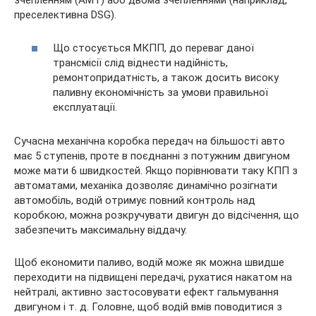
зчепленням (AMT) або двома зчепленнями (наприклад,
преселективна DSG).
Що стосується МКПП, до переваг даної
трансмісії слід віднести надійність,
ремонтопридатність, а також досить високу
паливну економічність за умови правильної
експлуатації.
Сучасна механічна коробка передач на більшості авто
має 5 ступенів, проте в поєднанні з потужним двигуном
може мати 6 швидкостей. Якщо порівнювати таку КПП з
автоматами, механіка дозволяє динамічно розігнати
автомобіль, водій отримує повний контроль над
коробкою, можна розкручувати двигун до відсічення, що
забезпечить максимальну віддачу.
Щоб економити паливо, водій може як можна швидше
переходити на підвищені передачі, рухатися накатом на
нейтралі, активно застосовувати ефект гальмування
двигуном і т. д. Головне, щоб водій вмів поводитися з