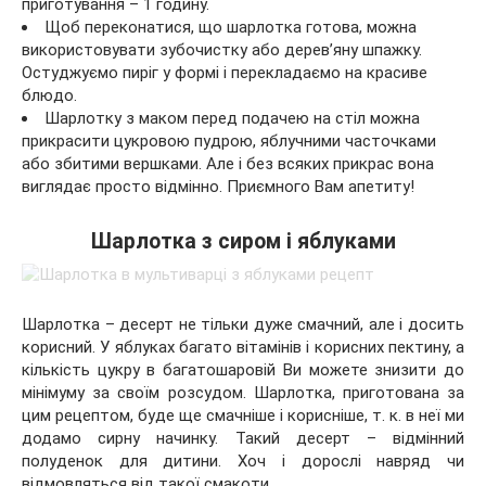
приготування – 1 годину.
Щоб переконатися, що шарлотка готова, можна
використовувати зубочистку або дерев’яну шпажку.
Остуджуємо пиріг у формі і перекладаємо на красиве
блюдо.
Шарлотку з маком перед подачею на стіл можна
прикрасити цукровою пудрою, яблучними часточками
або збитими вершками. Але і без всяких прикрас вона
виглядає просто відмінно. Приємного Вам апетиту!
Шарлотка з сиром і яблуками
Шарлотка – десерт не тільки дуже смачний, але і досить
корисний. У яблуках багато вітамінів і корисних пектину, а
кількість цукру в багатошаровій Ви можете знизити до
мінімуму за своїм розсудом. Шарлотка, приготована за
цим рецептом, буде ще смачніше і корисніше, т. к. в неї ми
додамо сирну начинку. Такий десерт – відмінний
полуденок для дитини. Хоч і дорослі навряд чи
відмовляться від такої смакоти.