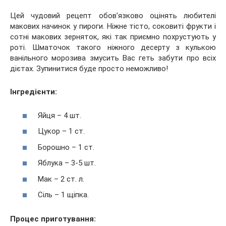
Цей чудовий рецепт обов’язково оцінять любителі
макових начинок у пироги. Ніжне тісто, соковиті фрукти і
сотні макових зерняток, які так приємно похрустують у
роті. Шматочок такого ніжного десерту з кулькою
ванільного морозива змусить Вас геть забути про всіх
дієтах. Зупинитися буде просто неможливо!
Інгредієнти:
Яйця – 4 шт.
Цукор – 1 ст.
Борошно – 1 ст.
Яблука – 3-5 шт.
Мак – 2 ст. л.
Сіль – 1 щіпка.
Процес приготування: