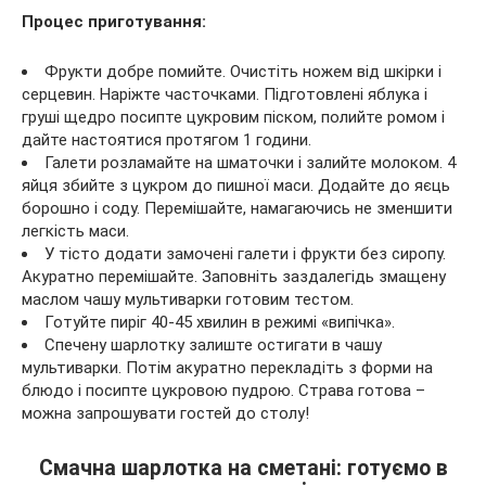
Процес приготування:
Фрукти добре помийте. Очистіть ножем від шкірки і
серцевин. Наріжте часточками. Підготовлені яблука і
груші щедро посипте цукровим піском, полийте ромом і
дайте настоятися протягом 1 години.
Галети розламайте на шматочки і залийте молоком. 4
яйця збийте з цукром до пишної маси. Додайте до яєць
борошно і соду. Перемішайте, намагаючись не зменшити
легкість маси.
У тісто додати замочені галети і фрукти без сиропу.
Акуратно перемішайте. Заповніть заздалегідь змащену
маслом чашу мультиварки готовим тестом.
Готуйте пиріг 40-45 хвилин в режимі «випічка».
Спечену шарлотку залиште остигати в чашу
мультиварки. Потім акуратно перекладіть з форми на
блюдо і посипте цукровою пудрою. Страва готова –
можна запрошувати гостей до столу!
Смачна шарлотка на сметані: готуємо в