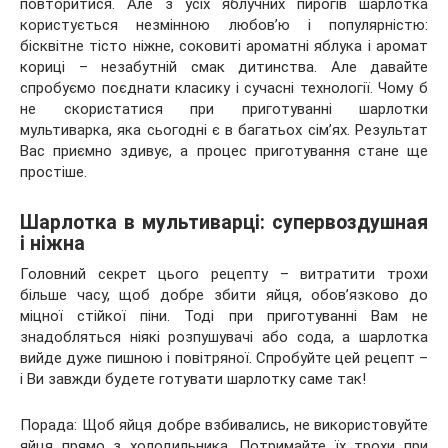
повторитися. Але з усіх яблучних пирогів шарлотка
користується незмінною любов’ю і популярністю:
бісквітне тісто ніжне, соковиті ароматні яблука і аромат
кориці –
незабутній смак дитинства. Але давайте
спробуємо поєднати класику і сучасні технології. Чому б
не скористатися при приготуванні шарлотки
мультиварка, яка сьогодні є в багатьох сім’ях. Результат
Вас приємно здивує, а процес приготування стане ще
простіше.
Шарлотка в мультиварці: супервоздушная
і ніжна
Головний секрет цього рецепту – витратити трохи
більше часу, щоб добре збити яйця, обов’язково до
міцної стійкої піни. Тоді при приготуванні Вам не
знадобляться ніякі розпушувачі або сода, а шарлотка
вийде дуже пишною і повітряної. Спробуйте цей рецепт –
і Ви завжди будете готувати шарлотку саме так!
Порада: Щоб яйця добре взбивались, не використовуйте
яйця прямо з холодильника. Потримайте їх трохи при