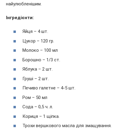
найулюбленішим.
Інгредієнти:
Яйця – 4 шт.
Цукор – 120 гр.
Молоко – 100 мл
Борошно – 1/3 ст.
Яблука – 2 шт.
Груші – 2 шт.
Печиво галетне – 4-5 шт.
Ром – 50 мл
Сода – 0,5 ч. л.
Кориця – 1 щіпка.
Трохи вершкового масла для змащування.