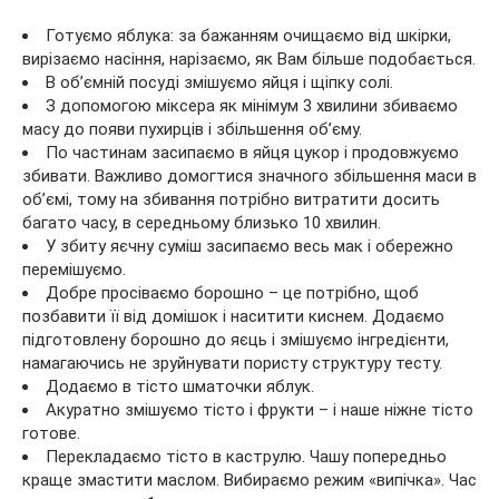
Готуємо яблука: за бажанням очищаємо від шкірки,
вирізаємо насіння, нарізаємо, як Вам більше подобається.
В об’ємній посуді змішуємо яйця і щіпку солі.
З допомогою міксера як мінімум 3 хвилини збиваємо
масу до появи пухирців і збільшення об’єму.
По частинам засипаємо в яйця цукор і продовжуємо
збивати. Важливо домогтися значного збільшення маси в
об’ємі, тому на збивання потрібно витратити досить
багато часу, в середньому близько 10 хвилин.
У збиту яєчну суміш засипаємо весь мак і обережно
перемішуємо.
Добре просіваємо борошно – це потрібно, щоб
позбавити її від домішок і наситити киснем. Додаємо
підготовлену борошно до яєць і змішуємо інгредієнти,
намагаючись не зруйнувати пористу структуру тесту.
Додаємо в тісто шматочки яблук.
Акуратно змішуємо тісто і фрукти – і наше ніжне тісто
готове.
Перекладаємо тісто в каструлю. Чашу попередньо
краще змастити маслом. Вибираємо режим «випічка». Час