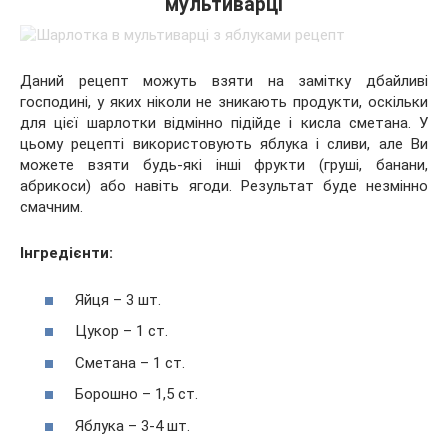
мультиварці
Даний рецепт можуть взяти на замітку дбайливі
господині, у яких ніколи не зникають продукти, оскільки
для цієї шарлотки відмінно підійде і кисла сметана. У
цьому рецепті використовують яблука і сливи, але Ви
можете взяти будь-які інші фрукти (груші, банани,
абрикоси) або навіть ягоди. Результат буде незмінно
смачним.
Інгредієнти:
Яйця – 3 шт.
Цукор – 1 ст.
Сметана – 1 ст.
Борошно – 1,5 ст.
Яблука – 3-4 шт.