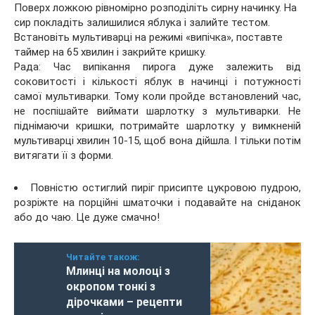
Поверх ложкою рівномірно розподіліть сирну начинку. На
сир покладіть залишилися яблука і залийте тестом.
Встановіть мультиварці на режимі «випічка», поставте
таймер на 65 хвилин і закрийте кришку.
Рада: Час випікання пирога дуже залежить від
соковитості і кількості яблук в начинці і потужності
самої мультиварки. Тому коли пройде встановлений час,
не поспішайте виймати шарлотку з мультиварки. Не
піднімаючи кришки, потримайте шарлотку у вимкненій
мультиварці хвилин 10-15, щоб вона дійшла. І тільки потім
витягати її з форми.
Повністю остиглий пиріг присипте цукровою пудрою,
розріжте на порційні шматочки і подавайте на сніданок
або до чаю. Це дуже смачно!
Читайте також:
Млинці на молоці з
окропом тонкі з
дірочками – рецепти