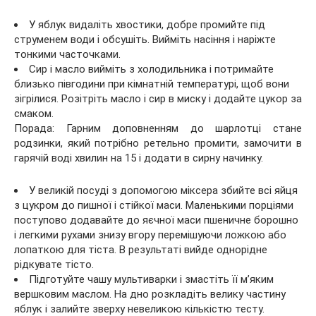
У яблук видаліть хвостики, добре промийте під
струменем води і обсушіть. Вийміть насіння і наріжте
тонкими часточками.
Сир і масло вийміть з холодильника і потримайте
близько півгодини при кімнатній температурі, щоб вони
зігрілися. Розітріть масло і сир в миску і додайте цукор за
смаком.
Порада: Гарним доповненням до шарлотці стане
родзинки, який потрібно ретельно промити, замочити в
гарячій воді хвилин на 15 і додати в сирну начинку.
У великій посуді з допомогою міксера збийте всі яйця
з цукром до пишної і стійкої маси. Маленькими порціями
поступово додавайте до яєчної маси пшеничне борошно
і легкими рухами знизу вгору перемішуючи ложкою або
лопаткою для тіста. В результаті вийде однорідне
рідкувате тісто.
Підготуйте чашу мультиварки і змастіть її м’яким
вершковим маслом. На дно розкладіть велику частину
яблук і залийте зверху невеликою кількістю тесту.