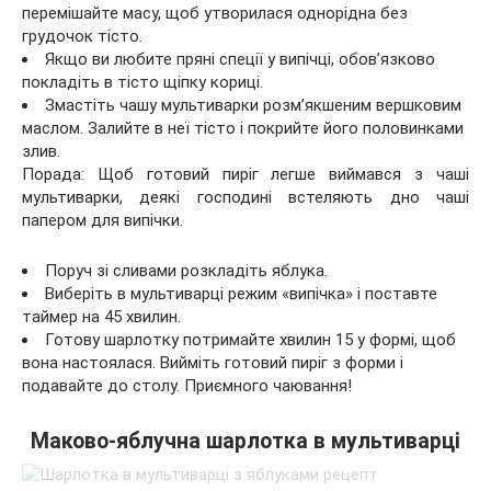
перемішайте масу, щоб утворилася однорідна без
грудочок тісто.
Якщо ви любите пряні спеції у випічці, обов’язково
покладіть в тісто щіпку кориці.
Змастіть чашу мультиварки розм’якшеним вершковим
маслом. Залийте в неї тісто і покрийте його половинками
злив.
Порада: Щоб готовий пиріг легше виймався з чаші
мультиварки, деякі господині встеляють дно чаші
папером для випічки.
Поруч зі сливами розкладіть яблука.
Виберіть в мультиварці режим «випічка» і поставте
таймер на 45 хвилин.
Готову шарлотку потримайте хвилин 15 у формі, щоб
вона настоялася. Вийміть готовий пиріг з форми і
подавайте до столу. Приємного чаювання!
Маково-яблучна шарлотка в мультиварці