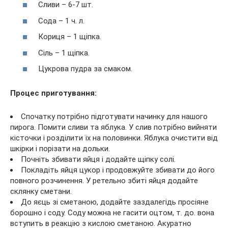
Сливи – 6-7 шт.
Сода – 1 ч. л.
Кориця – 1 щіпка.
Сіль – 1 щіпка.
Цукрова пудра за смаком.
Процес приготування:
Спочатку потрібно підготувати начинку для нашого
пирога. Помити сливи та яблука. У слив потрібно вийняти
кісточки і розділити їх на половинки. Яблука очистити від
шкірки і порізати на дольки.
Почніть збивати яйця і додайте щіпку солі.
Покладіть яйця цукор і продовжуйте збивати до його
повного розчинення. У ретельно збиті яйця додайте
склянку сметани.
До яєць зі сметаною, додайте заздалегідь просіяне
борошно і соду. Соду можна не гасити оцтом, т. до. вона
вступить в реакцію з кислою сметаною. Акуратно