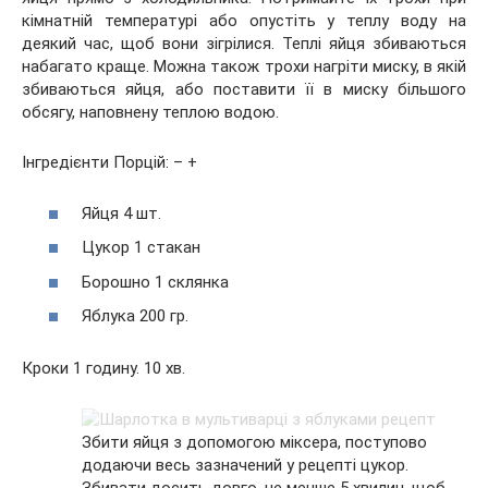
кімнатній температурі або опустіть у теплу воду на
деякий час, щоб вони зігрілися. Теплі яйця збиваються
набагато краще. Можна також трохи нагріти миску, в якій
збиваються яйця, або поставити її в миску більшого
обсягу, наповнену теплою водою.
Інгредієнти Порцій: – +
Яйця 4 шт.
Цукор 1 стакан
Борошно 1 склянка
Яблука 200 гр.
Кроки 1 годину. 10 хв.
Збити яйця з допомогою міксера, поступово
додаючи весь зазначений у рецепті цукор.
Збивати досить довго, не менше 5 хвилин, щоб