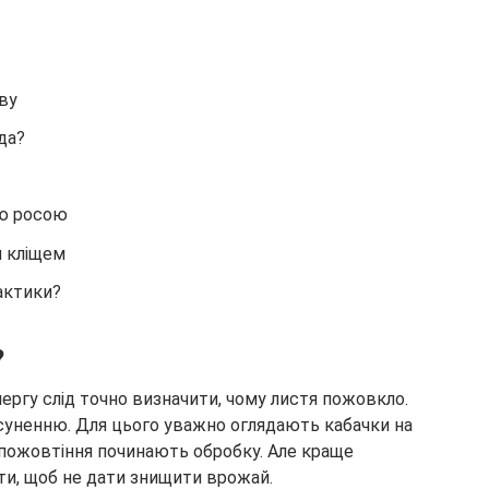
ву
да?
ю росою
м кліщем
актики?
?
ергу слід точно визначити, чому листя пожовкло.
усуненню. Для цього уважно оглядають кабачки на
 пожовтіння починають обробку. Але краще
ти, щоб не дати знищити врожай.