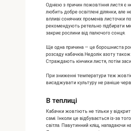
Однією з причин пожовтіння листя є 
любить добре освітлені ділянки, але н
впливі сонячних променів листочки 
рекомендують ретельно підбирати міс
закриє рослини від палючого сонця.
Ще одна причина — це борошниста роса
розсаду кабачків.Недолік азоту також
Страждають кінчики листя, потім заси
При зниженні температури теж жовтіє 
висаджувати культуру не раніше черв
В теплиці
Кабачки жовтіють не тільки у відкрито
самі. Інколи це відбувається із-за тог
світла. Павутинний кліщ, нападаючи н