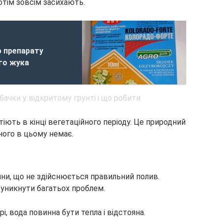
тім зовсім засихають.
ю препарату
го жука
іють в кінці вегетаційного періоду. Це природний
ного в цьому немає.
ини, що не здійснюється правильний полив.
уникнути багатьох проблем.
рі, вода повинна бути тепла і відстояна.