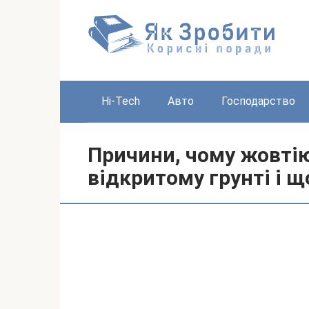
Перейти
до
вмісту
Hi-Tech
Авто
Господарство
Причини, чому жовтіют
відкритому грунті і щ