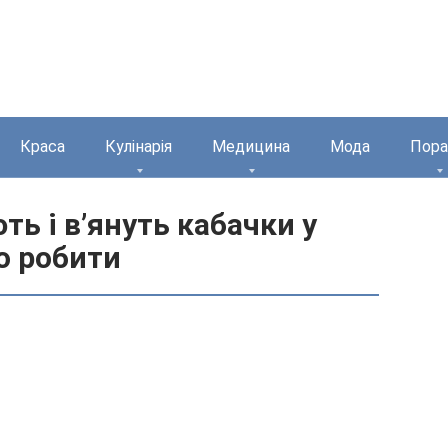
Краса
Кулінарія
Медицина
Мода
Пора
ь і в’януть кабачки у
о робити