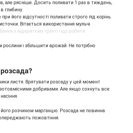
ків, але рясніше. Досить поливати 1 раз в тиждень,
в глибину.
при його відсутності поливати строго під корінь.
сточки. Вітається використання мульчі.
рослини і збільшити врожай. Не потрібно
 розсада?
чики листя. Врятувати розсаду у цей момент
азотовмісними добривами. Але якщо сохнуть все
насіння.
и його розчином марганцю. Розсада не повинна
попереджають пожовтіння.