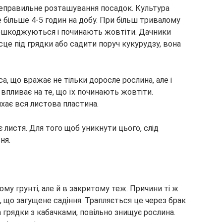
неправильне розташування посадок. Культура
е більше 4-5 годин на добу. При більш тривалому
пошкоджуються і починають жовтіти. Дачники
це під грядки або садити поруч кукурудзу, вона
, що вражає не тільки доросле рослина, але і
 впливає на те, що їх починають жовтіти.
хає вся листова пластина.
листя. Для того щоб уникнути цього, слід
ня.
му грунті, але й в закритому теж. Причини ті ж
о, що загущене садіння. Трапляється це через брак
а грядки з кабачками, повільно знищує рослина.