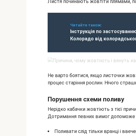
Листя починають жовтіти плямами, по
Читайте також:
Інструкція по застосуванн
Колорадо від колорадсько
Не варто боятися, якщо листочки жовт
процес старіння рослин. Нічого страш
Порушення схеми поливу
Нерідко кабачки жовтіють з тієї прич
Дотримання певних вимог допоможе 
Поливати слід тільки вранці і ввече