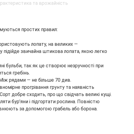
муються простих правил:
користовують лопату, на великих —
 підійде звичайна штикова лопата, якою легко
ні бульби, так як це створює незручності при
иться гребінь.
Між рядами — не більше 70 див.
номірне прогрівання грунту та наявність
Сорт добре сходить, про що свідчать великі кущі.
ляти бур’яни і підгортати рослина. Повністю
івнюють за допомогою грабель або борона.