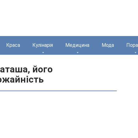
Краса
Кулінарія
Медицина
Мода
Пора
Наташа, його
ожайність