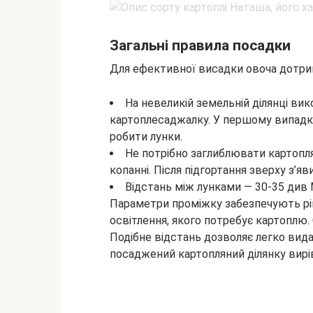
Загальні правила посадки
Для ефективної висадки овоча дотри
На невеликій земельній ділянці ви
картоплесаджалку. У першому випадку
робити лунки.
Не потрібно заглиблювати картопля
копанні. Після підгортання зверху з’яв
Відстань між лунками — 30-35 див 
Параметри проміжку забезпечують рів
освітлення, якого потребує картоплю. 
Подібне відстань дозволяє легко вида
посаджений картопляний ділянку вир