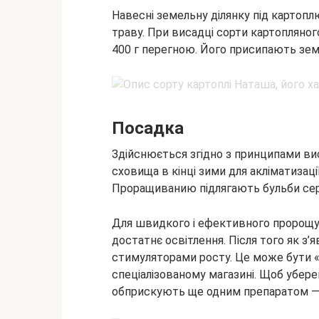
Навесні земельну ділянку під картоп
траву. При висадці сорти картопляног
400 г перегною. Його присипають зем
Посадка
Здійснюється згідно з принципами вис
сховища в кінці зими для акліматизаці
Проращиванию підлягають бульби сер
Для швидкого і ефективного пророщ
достатнє освітлення. Після того як з
стимуляторами росту. Це може бути «Г
спеціалізованому магазині. Щоб убере
обприскують ще одним препаратом —