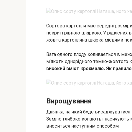
Сортова картопля має середні розміри
покриті рівною шкіркою. У рідкісних в
жовта картопляна шкірка місцями по
Вага одного плоду коливається в межа
м’якоть однорідного темно-жовтого к
високий вміст крохмалю. Як правило,
Вирощування
Ділянка, на який буде висаджуватися
Землю глибоко копають і насичують м
вноситься наступним способом: