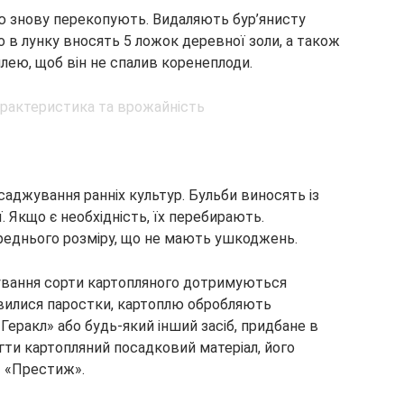
лю знову перекопують. Видаляють бур’янисту
о в лунку вносять 5 ложок деревної золи, а також
лею, щоб він не спалив коренеплоди.
аджування ранніх культур. Бульби виносять із
ї. Якщо є необхідність, їх перебирають.
еднього розміру, що не мають ушкоджень.
ування сорти картопляного дотримуються
’явилися паростки, картоплю обробляють
еракл» або будь-який інший засіб, придбане в
гти картопляний посадковий матеріал, його
 «Престиж».