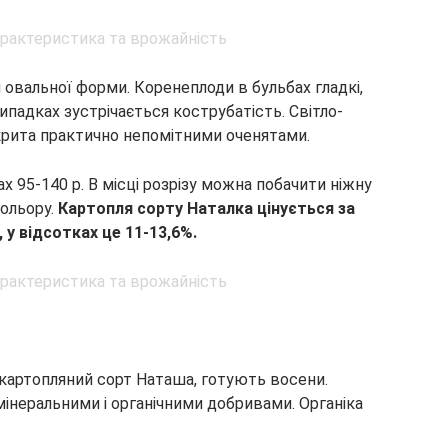
 овальної форми. Коренеплоди в бульбах гладкі,
ипадках зустрічається кострубатість. Світло-
крита практично непомітними оченятами.
х 95-140 р. В місці розрізу можна побачити ніжну
ольору.
Картопля сорту Наталка цінується за
 у відсотках це 11-13,6%.
 картопляний сорт Наташа, готують восени.
інеральними і органічними добривами. Органіка