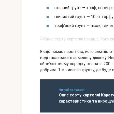
піщаний грунт — торф, перепрілий
глинистий грунт — 10 кг торфу
торф’яний грунт — пісок, глина,
Якщо немає перегною, його замінюють
воді і поливають земельну ділянку. Н
обов’язковому порядку вносять 200 г д
добрива. 1 м кислого грунту, де буде 
Читайте також:
Опис сорту картоплі Карат
характеристика та вирощу