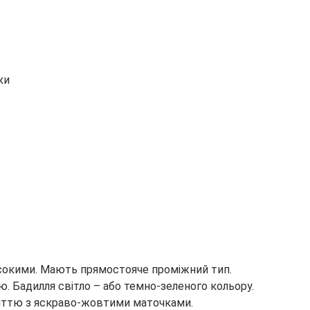
ки
сокими. Мають прямостояче проміжний тип.
ю. Бадилля світло – або темно-зеленого кольору.
акиттю з яскраво-жовтими маточками.