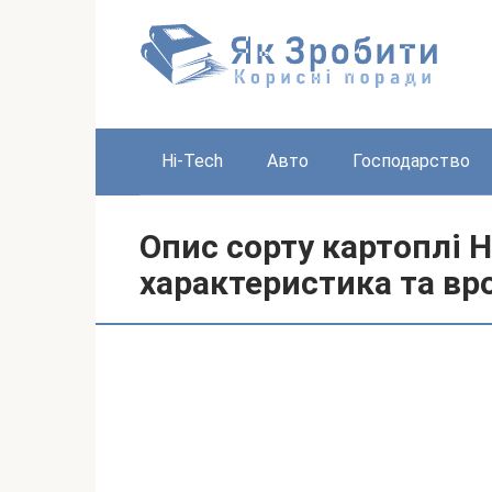
Перейти
до
вмісту
Hi-Tech
Авто
Господарство
Опис сорту картоплі 
характеристика та вр