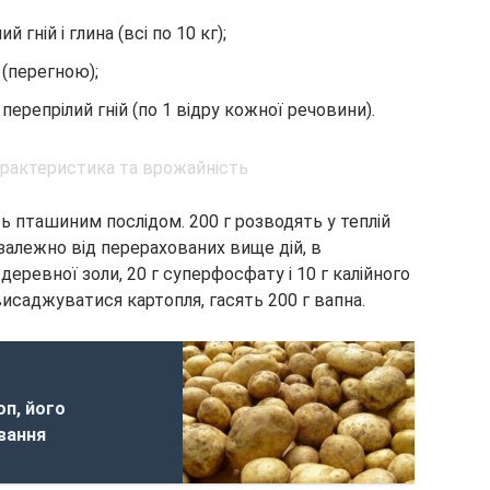
 гній і глина (всі по 10 кг);
 (перегною);
 перепрілий гній (по 1 відру кожної речовини).
 пташиним послідом. 200 г розводять у теплій
езалежно від перерахованих вище дій, в
еревної золи, 20 г суперфосфату і 10 г калійного
висаджуватися картопля, гасять 200 г вапна.
оп, його
вання