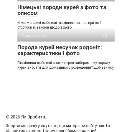
Німецькі породи курей з фото та
описом
Німці – великі любителі птахівництва. І це при всій
строгості їх законів щодо всього,
Господарство
0
Порода курей несучок родоніт:
характеристики і фото
Птахівники любителі стоять перед вибором: яку породу
курей вибрати для домашнього розведення? Щоб взимку
© 2026 Як Зробити...
Звертаємо вашу увагу на те, що матеріали сайту взяті з
відкритих джерел, і несуть ознайомлювальний