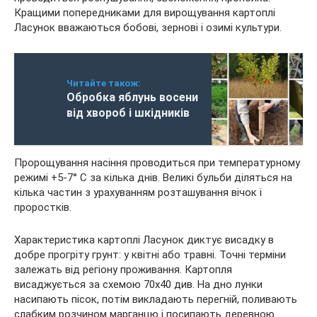
Кращими попередниками для вирощування картоплі
Ласунок вважаються бобові, зернові і озимі культури.
Читайте також:
Обробка яблунь восени
від хвороб і шкідників
Пророщування насіння проводиться при температурному
режимі +5-7° С за кілька днів. Великі бульби діляться на
кілька частин з урахуванням розташування вічок і
проростків.
Характеристика картоплі Ласунок диктує висадку в
добре прогріту грунт: у квітні або травні. Точні терміни
залежать від регіону проживання. Картопля
висаджується за схемою 70х40 див. На дно лунки
насипають пісок, потім викладають перегній, поливають
слабким розчином марганцю і посипають деревною