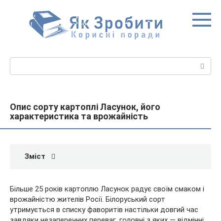
Перейти
до
вмісту
Пошук:
Опис сорту картоплі Ласунок, його
характеристика та врожайність
Зміст
Більше 25 років картоплю Ласунок радує своїм смаком і
врожайністю жителів Росії. Білоруський сорт
утримується в списку фаворитів настільки довгий час
завдяки незаперечних переваг, головні з яких — відмінні