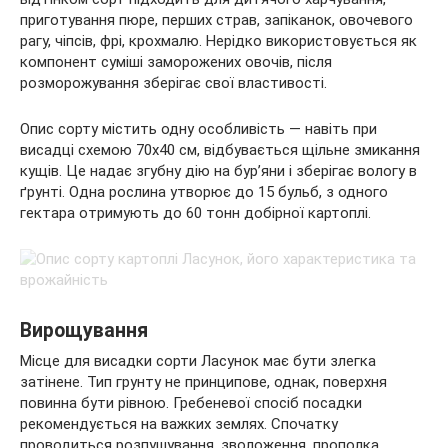
приготування пюре, перших страв, запіканок, овочевого
рагу, чіпсів, фрі, крохмалю. Нерідко використовується як
компонент суміші заморожених овочів, після
розморожування зберігає свої властивості.
Опис сорту містить одну особливість — навіть при
висадці схемою 70х40 см, відбувається щільне змикання
кущів. Це надає згубну дію на бур’яни і зберігає вологу в
ґрунті. Одна рослина утворює до 15 бульб, з одного
гектара отримують до 60 тонн добірної картоплі.
Вирощування
Місце для висадки сорти Ласунок має бути злегка
затінене. Тип грунту не принципове, однак, поверхня
повинна бути рівною. Гребеневої спосіб посадки
рекомендується на важких землях. Спочатку
проводиться розпушування, зволоження, прополка.