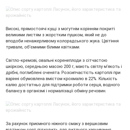
Високі, прямостоячі кущі з могутнім корінням покриті
великими листям з жорстким пушком, який не до
вподоби ненажерливому колорадського жука. Цвітіння
тривале, об’ємними білими квітками.
Світло-кремові, овальні коренеплоди з сітчастою
шкіркою, середньою масою 200 г, мають світлу м’якоть і
дрібні, поглиблені оченята. Розсипчастість картоплі при
варінні обумовлена вмістом крохмалю в 22%. Кількість
калію достатньо для підтримки роботи серця, водного
балансу в організмі і нормалізації обміну речовин.
За рахунок приємного ніжного смаку з вершковим
відтінком сорт підходить для дитячого харчування,