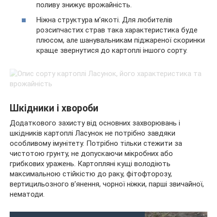
поливу знижує врожайність.
Ніжна структура м’якоті. Для любителів
розсипчастих страв така характеристика буде
плюсом, але шанувальникам піджареної скоринки
краще звернутися до картоплі іншого сорту.
Шкідники і хвороби
Додаткового захисту від основних захворювань і
шкідників картоплі Ласунок не потрібно завдяки
особливому імунітету. Потрібно тільки стежити за
чистотою грунту, не допускаючи мікробних або
грибкових уражень. Картопляні кущі володіють
максимальною стійкістю до раку, фітофторозу,
вертицильозного в’янення, чорної ніжки, парші звичайної,
нематоди.