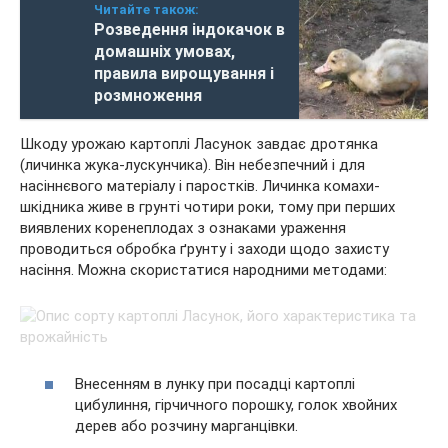
Читайте також:
Розведення індокачок в
домашніх умовах,
правила вирощування і
розмноження
Шкоду урожаю картоплі Ласунок завдає дротянка
(личинка жука-лускунчика). Він небезпечний і для
насіннєвого матеріалу і паростків. Личинка комахи-
шкідника живе в грунті чотири роки, тому при перших
виявлених коренеплодах з ознаками ураження
проводиться обробка ґрунту і заходи щодо захисту
насіння. Можна скористатися народними методами:
Внесенням в лунку при посадці картоплі
цибулиння, гірчичного порошку, голок хвойних
дерев або розчину марганцівки.