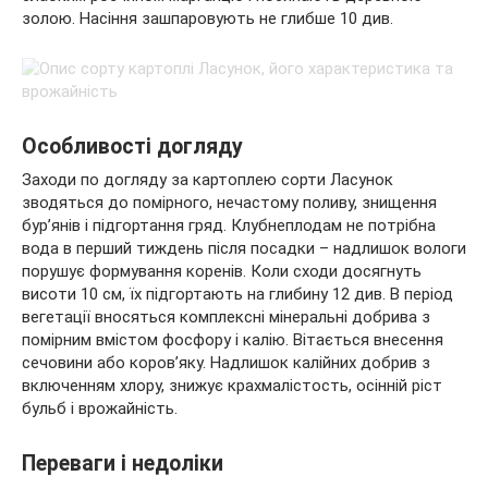
золою. Насіння зашпаровують не глибше 10 див.
Особливості догляду
Заходи по догляду за картоплею сорти Ласунок
зводяться до помірного, нечастому поливу, знищення
бур’янів і підгортання гряд. Клубнеплодам не потрібна
вода в перший тиждень після посадки – надлишок вологи
порушує формування коренів. Коли сходи досягнуть
висоти 10 см, їх підгортають на глибину 12 див. В період
вегетації вносяться комплексні мінеральні добрива з
помірним вмістом фосфору і калію. Вітається внесення
сечовини або коров’яку. Надлишок калійних добрив з
включенням хлору, знижує крахмалістость, осінній ріст
бульб і врожайність.
Переваги і недоліки