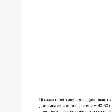
Ці характеристики овоча дозволяють 
довжина листової пластини — 40-50 с
друга дуже щільно і між ними мініма