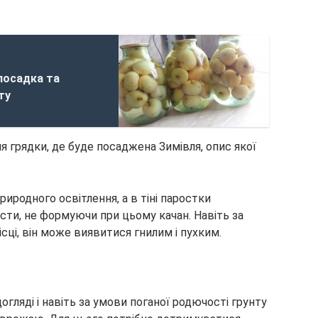
 посадка та
ту
я грядки, де буде посаджена Зимівля, опис якої
риродного освітлення, а в тіні паростки
сти, не формуючи при цьому качан. Навіть за
сці, він може виявитися гнилим і пухким.
гляді і навіть за умови поганої родючості грунту