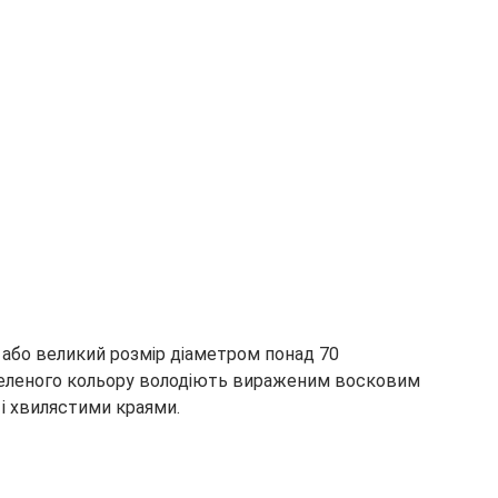
 або великий розмір діаметром понад 70
-зеленого кольору володіють вираженим восковим
і хвилястими краями.