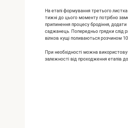
На етапі формування третього листка 
тижні до цього моменту потрібно замо
припинення процесу бродіння, додати
саджанець. Попередньо грядки слід 
вілков кущі поливаються розчином 10 
При необхідності можна використовув
залежності від проходження етапів до