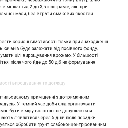
 в межах від 2 до 3,5 кілограмів, але при
ільшої маси, без втрати смакових якостей.
егти корисні властивості тільки при знаходженні
ь качанів буде залежати від посівного фонду,
думати цілі вирощування врожаю. У більшості
тня, після чого йде до 50 діб на формування
нтильованому приміщенні з дотриманням
дусів. У темний час доби слід організувати
має бути в міру вологою, не допускається
ають з’являтися через 5 днів після посадки.
дується обробити грунт слабоконцентрірованним