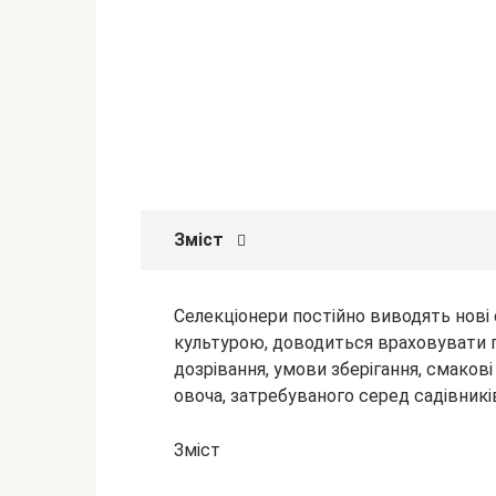
Зміст
Селекціонери постійно виводять нові с
культурою, доводиться враховувати п
дозрівання, умови зберігання, смаков
овоча, затребуваного
серед садівників
Зміст