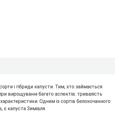
орти і гібриди капусти. Тим, хто займається
ри вирощуванні багато аспектів: тривалість
і характеристики. Одним із сортів белокочанного
, є капуста Зимівля.