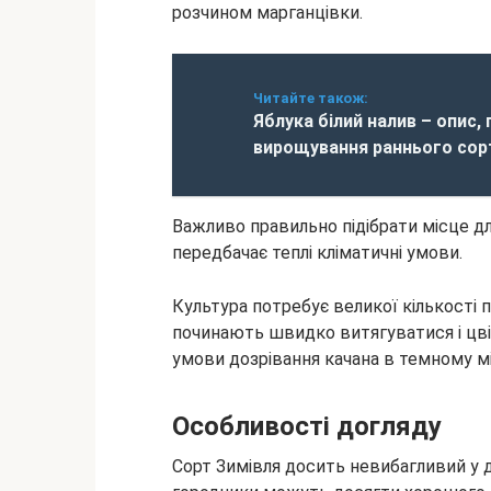
розчином марганцівки.
Читайте також:
Яблука білий налив – опис,
вирощування раннього сор
Важливо правильно підібрати місце дл
передбачає теплі кліматичні умови.
Культура потребує великої кількості п
починають швидко витягуватися і цві
умови дозрівання качана в темному мі
Особливості догляду
Сорт Зимівля досить невибагливий у до