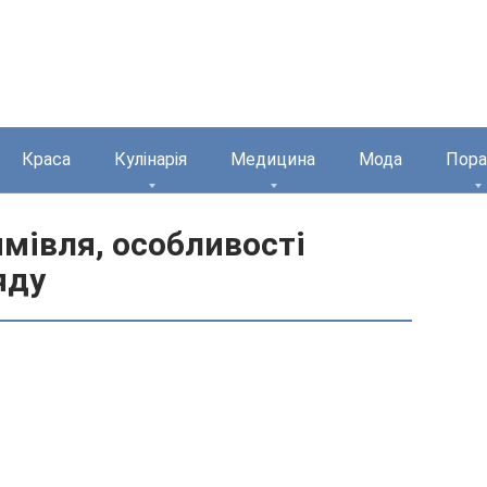
Краса
Кулінарія
Медицина
Мода
Пора
имівля, особливості
яду