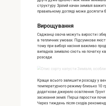
структуру. Зрілий качан зимівлі важить
правильному догляді може досягати б
Вирощування
Саджанці овоча можуть вирости і збер
в тепличних умовах. Підсумкове якіст
тому при виборі насіння важливо про
випадків зимівлю сіють на початку кві
розсади.
Краще всього залишити розсаду у ве
температурного режиму близько 10 гра
додаткове джерело освітлення. Грунт 
засихання землі. Перші паростки почин
Через тиждень після сходів рекомен