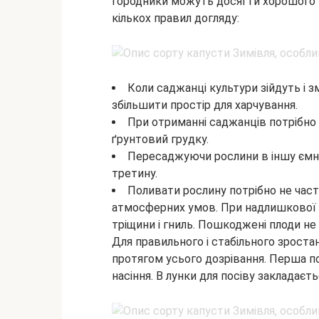
городники можуть досягти хорошого 
кількох правил догляду:
Коли саджанці культури зійдуть і з
збільшити простір для харчування.
При отриманні саджанців потрібно
ґрунтовий грудку.
Пересаджуючи рослини в іншу ємніс
третину.
Поливати рослину потрібно не част
атмосферних умов. При надлишкової 
тріщини і гниль. Пошкоджені плоди не
Для правильного і стабільного зростан
протягом усього дозрівання. Перша п
насіння. В лунки для посіву закладаєть