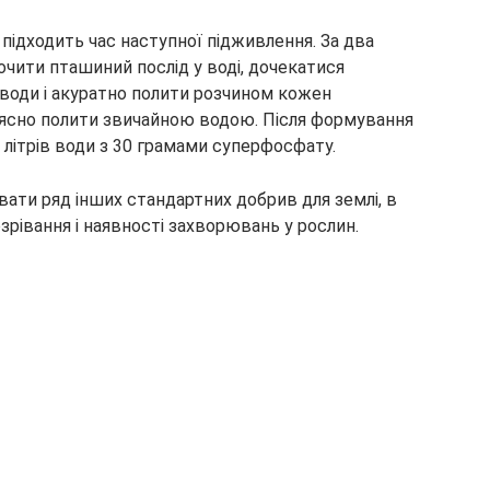
підходить час наступної підживлення. За два
чити пташиний послід у воді, дочекатися
 води і акуратно полити розчином кожен
рясно полити звичайною водою. Після формування
літрів води з 30 грамами суперфосфату.
ати ряд інших стандартних добрив для землі, в
зрівання і наявності захворювань у рослин.