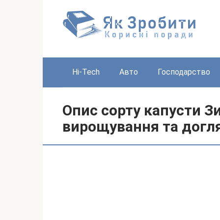
Перейти
до
вмісту
Hi-Tech
Авто
Господарство
Опис сорту капусти З
вирощування та догл