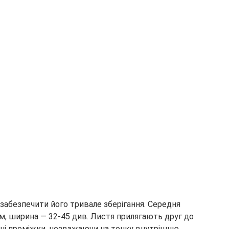
забезпечити його тривале зберігання. Середня
м, ширина — 32-45 див. Листя прилягають друг до
льні проміжки, незважаючи на тонку внутрішню