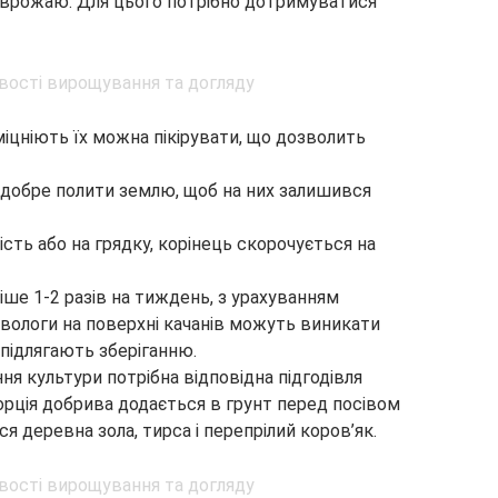
врожаю. Для цього потрібно дотримуватися
міцніють їх можна пікірувати, що дозволить
 добре полити землю, щоб на них залишився
ть або на грядку, корінець скорочується на
іше 1-2 разів на тиждень, з урахуванням
вологи на поверхні качанів можуть виникати
 підлягають зберіганню.
ня культури потрібна відповідна підгодівля
орція добрива додається в грунт перед посівом
ся деревна зола, тирса і перепрілий коров’як.