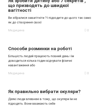
Як зробити дитину або 7 секретів ,
що призводять до швидкої
вагітності
Ви зібралися завагітніти ? І підходите до цього так само
як до створення своєї
Медицина
0
Способи розминки на роботі
Більшість людей працюють повний день і їм
доводиться кілька годин відчувати фізичні
навантаження або
Медицина
0
Як правильно вибрати окуляри?
Деякі люди впевнені в тому , що окуляри їм не
підходять. Вони вважають себе