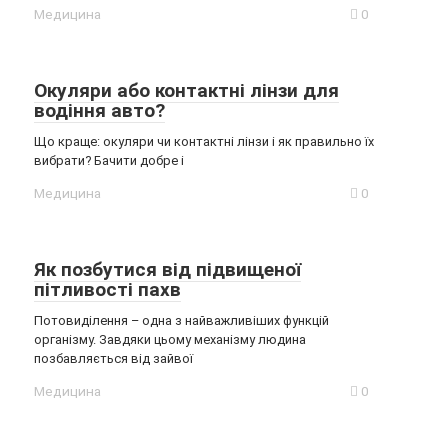
Медицина
0
Окуляри або контактні лінзи для
водіння авто?
Що краще: окуляри чи контактні лінзи і як правильно їх
вибрати? Бачити добре і
Медицина
0
Як позбутися від підвищеної
пітливості пахв
Потовиділення – одна з найважливіших функцій
організму. Завдяки цьому механізму людина
позбавляється від зайвої
Медицина
0