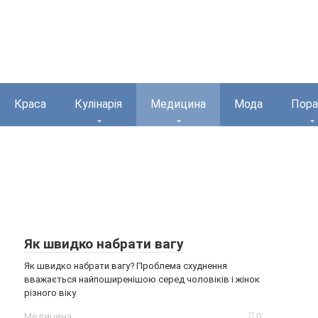
Краса
Кулінарія
Медицина
Мода
Пора
Як швидко набрати вагу
Як швидко набрати вагу? Проблема схуднення
вважається найпоширенішою серед чоловіків і жінок
різного віку
Медицина
0