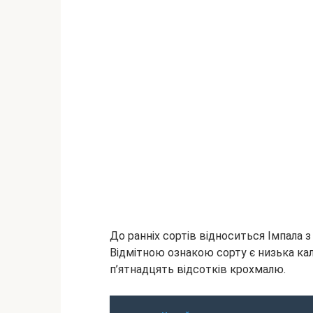
До ранніх сортів відноситься Імпала 
Відмітною ознакою сорту є низька кал
п’ятнадцять відсотків крохмалю.