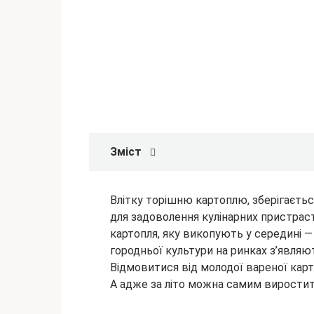
Зміст
Влітку торішню картоплю, зберігається
для задоволення кулінарних пристрас
картопля, яку викопують у середині — 
городньої культури на ринках
з’являю
Відмовитися від молодої вареної кар
А адже за літо можна самим виростити