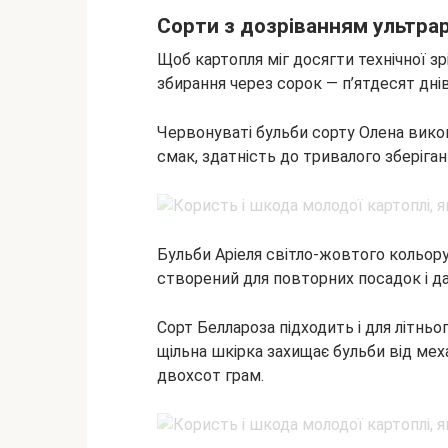
Сорти з дозріванням ультра
Щоб картопля міг досягти технічної зр
збирання через сорок — п’ятдесят днів
Червонуваті бульби сорту Олена вико
смак, здатність до тривалого зберіга
Бульби Аріеля світло-жовтого кольору
створений для повторних посадок і да
Сорт Беллароза підходить і для літньо
щільна шкірка захищає бульби від мех
двохсот грам.