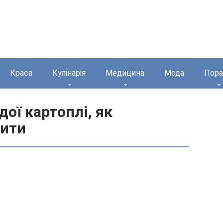
Краса
Кулінарія
Медицина
Мода
Пора
ої картоплі, як
дити