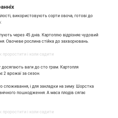
ранніх
ілості, використовують сорти овоча, готові до
:
пують через 45 днів. Картоплю відрізняє чудовий
ння. Овочеве рослина стійка до захворювань.
 досягають ваги до сто грам. Картопля
є 2 врожаї за сезон.
го споживання, і для закладки на зиму. Шорстка
анічного пошкодження. А маса плодів сягає