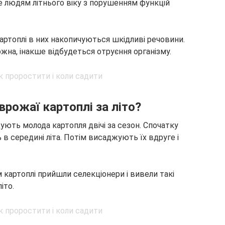
 людям літнього віку з порушенням функцій
артоплі в них накопичуються шкідливі речовини.
жна, інакше відбудеться отруєння організму.
рожаї картоплі за літо?
ують молода картопля двічі за сезон. Спочатку
в середині літа. Потім висаджують їх вдруге і
картоплі прийшли селекціонери і вивели такі
іто.