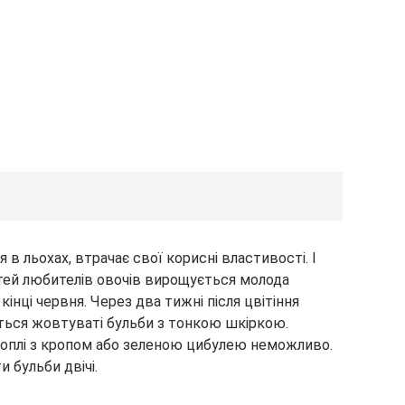
 в льохах, втрачає свої корисні властивості. І
тей любителів овочів вирощується молода
кінці червня. Через два тижні після цвітіння
ться жовтуваті бульби з тонкою шкіркою.
топлі з кропом або зеленою цибулею неможливо.
 бульби двічі.