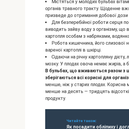
Містяться у молодих бульбах вітам
органів травного тракту. Щоденне вжи
призведе до отримання добової дози 
Для безперебійної роботи серця пот
виводить зайву воду з організму, що 
картопля особам з набряками, водянк
Робота кишечника, його слизової 
вареної картоплі в шкірці.
Сідаючи на річну картопляну дієту,
мозку. У плодах овоча немає жирів, а б
В бульбах, що вживаються разом з ш
зберігаються всі корисні для органі
менше, ніж у старих плодах. Корисна 
менше на десять — тридцять відсотків,
продукту.
Читайте також:
Як посадити обліпиху і дог