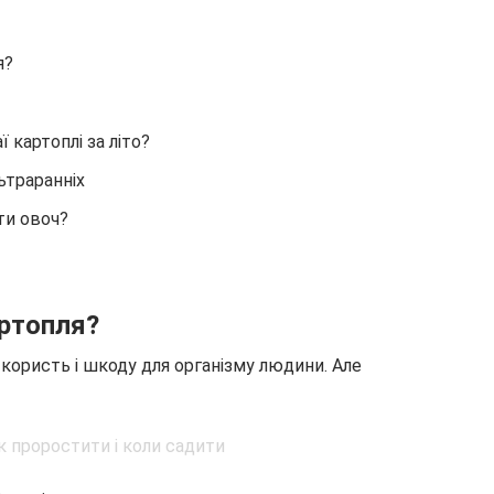
я?
картоплі за літо?
ьтраранніх
ти овоч?
ртопля?
 користь і шкоду для організму людини. Але