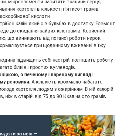
іни, мікроелементи наситять тканини серця,
вання картоплі в кількості п’ятисот грамів
аскорбінової кислоти.
рібен калій, який є в бульбах в достатку. Елемент
веде до скидання зайвих кілограмів. Корисний
ою, що виникають від поганої роботи нирок.
нормалізується при щоденному вживанні в їжу
 людина підвищить собі настрій, поліпшить роботу
агато білків і простих вуглеводів.
кіркою, в печеному і вареному вигляді
зму речовини.
А кількість крохмалю набагато
молода картопля людям з ожирінням. В ній калорій
 ніж в старій: від 75 до 90 Ккал на сто грамів
лядати за нею —