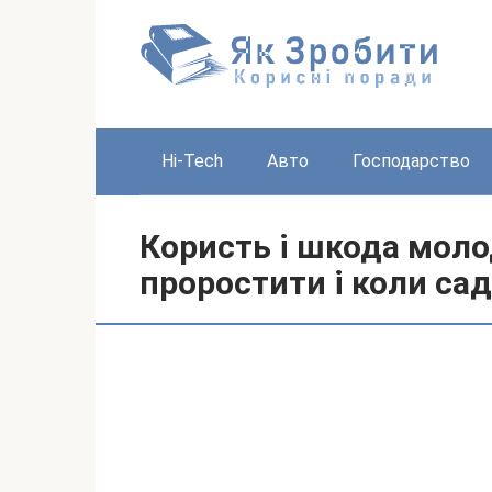
Перейти
до
вмісту
Hi-Tech
Авто
Господарство
Користь і шкода молод
проростити і коли са