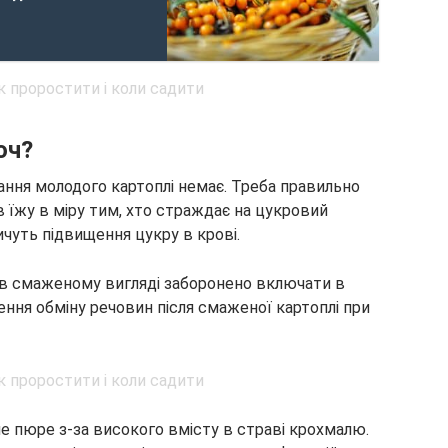
оч?
ння молодого картоплі немає. Треба правильно
 їжу в міру тим, хто страждає на цукровий
ичуть підвищення цукру в крові.
в смаженому вигляді заборонено включати в
ня обміну речовин після смаженої картоплі при
 пюре з-за високого вмісту в страві крохмалю.