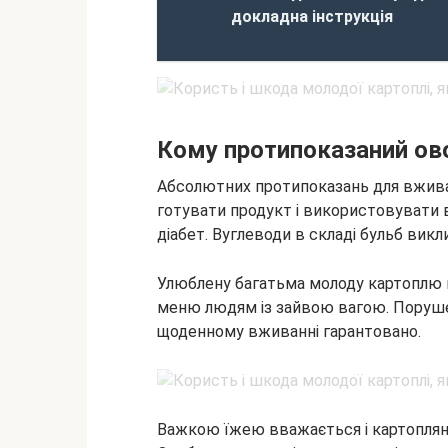
докладна інструкція
Кому протипоказаний ов
Абсолютних протипоказань для вжива
готувати продукт і використовувати в
діабет. Вуглеводи в складі бульб викл
Улюблену багатьма молоду картоплю 
меню людям із зайвою вагою. Порушен
щоденному вживанні гарантовано.
Важкою їжею вважається і картопляне