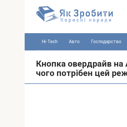
Перейти
до
вмісту
Hi-Tech
Авто
Господарство
Кнопка овердрайв на 
чого потрібен цей ре