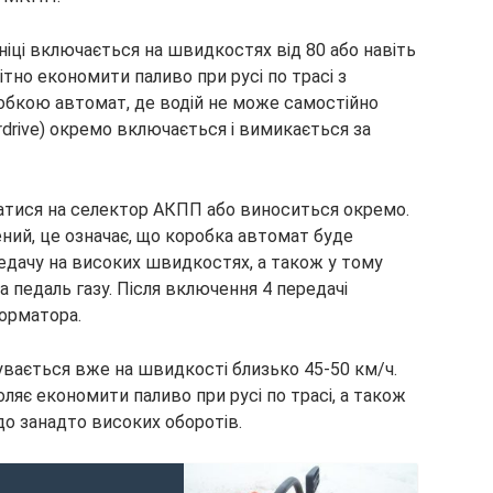
ніці включається на швидкостях від 80 або навіть
ітно економити паливо при русі по трасі з
обкою автомат, де водій не може самостійно
drive) окремо включається і вимикається за
тися на селектор АКПП або виноситься окремо.
ий, це означає, що коробка автомат буде
едачу на високих швидкостях, а також у тому
а педаль газу. Після включення 4 передачі
орматора.
увається вже на швидкості близько 45-50 км/ч.
ляє економити паливо при русі по трасі, а також
до занадто високих оборотів.