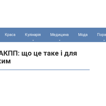
Краса
Кулінарія
Медицина
Мода
Пора
АКПП: що це таке і для
жим