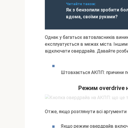
Читайте також:
Як з бензопили зробити бол
вдома, своїми руками?
Однак у багатьох автовласників виник
експлуатується в межах міста. Іншим
відключати овердрайв. Давайте розб
Штовхається АКПП: причини по
Режим overdrive 
Отже, якщо розглянути всі аргументи 
Якщо режим овердрайв включе