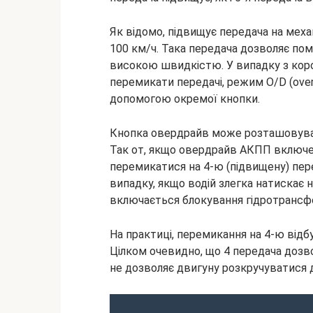
Як відомо, підвищує передача на меха
100 км/ч. Така передача дозволяє пом
високою швидкістю. У випадку з кор
перемикати передачі, режим O/D (оver
допомогою окремої кнопки.
Кнопка овердрайв може розташовува
Так от, якщо овердрайв АКПП включен
перемикатися на 4-ю (підвищену) пер
випадку, якщо водій злегка натискає н
включається блокування гідротрансф
На практиці, перемикання на 4-ю відб
Цілком очевидно, що 4 передача дозво
не дозволяє двигуну розкручуватися 