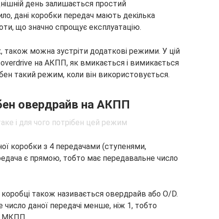
нішній день залишається простий
ило, дані коробки передач мають декілька
оти, що значно спрощує експлуатацію.
, також можна зустріти додаткові режими. У цій
 overdrive на АКПП, як вмикається і вимикається
ібен такий режим, коли він використовується.
бен овердрайв на АКПП
ої коробки з 4 передачами (ступенями,
едача є прямою, тобто має передавальне число
 коробці також називається овердрайв або O/D.
 число даної передачі менше, ніж 1, тобто
в МКПП.