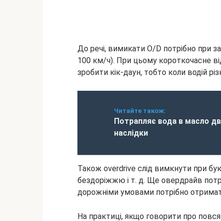
До речі, вимикати O/D потрібно при з
100 км/ч). При цьому короткочасне в
зробити кік-даун, тобто коли водій різ
Читайте також:
Потрапляє вода в масло дви
наслідки
Також overdrive слід вимкнути при букс
бездоріжжю і т. д. Ще овердрайв потр
дорожніми умовами потрібно отримат
На практиці, якщо говорити про повся