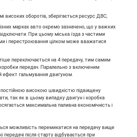
 високих оборотів, зберігається ресурс ДВС;
 різних марках авто окремо зазначено, що у важких
ідключати. При цьому міська їзда з частими
ами і перестроювання цілком може вважатися
тіше переключається на 4 передачу, тим самим
 коробки передач. Паралельно з включеним
 ефект гальмування двигуном.
і з постійною високою швидкістю підвищену
ти, так як в цьому випадку двигун і коробка
сягається максимальна паливна економічність і
ься можливість перемикатися на передачу вище
і передачі після старту відбувається при