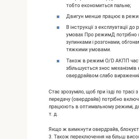
тобто економиться пальне;
Двигун менше працює в режимі
В інструкції з експлуатації до
умовах Про режимД потрібно в
зупинками і розгонами, обгон
тяжкими умовами.
Також в режимі O/D АКПП час
збільшується знос механізмів
овердрайвом слабо виражений
Стає зрозуміло, щоб при їзді по трас
передачу (овердрайв) потрібно включа
працюють в оптимальному режимі, до
т. д.
Якщо ж вимкнути овердрайв, блокуєт
3. Також переключення на більш висок