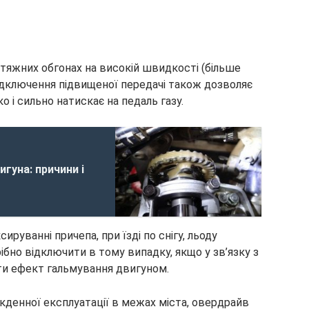
атяжних обгонах на високій швидкості (більше
ідключення підвищеної передачі також дозволяє
ко і сильно натискає на педаль газу.
гуна: причини і
ируванні причепа, при їзді по снігу, льоду
ібно відключити в тому випадку, якщо у зв’язку з
и ефект гальмування двигуном.
кденної експлуатації в межах міста, овердрайв