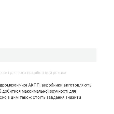
гідромеханічної АКПП, виробники виготовляють
б добитися максимальної зручності для
асно з цим також стоїть завдання знизити