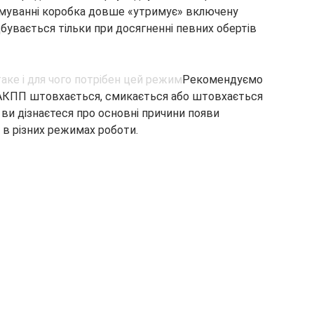
ьмуванні коробка довше «утримує» включену
бувається тільки при досягненні певних обертів
Рекомендуємо
 АКПП штовхається, смикається або штовхається
і ви дізнаєтеся про основні причини появи
в в різних режимах роботи.