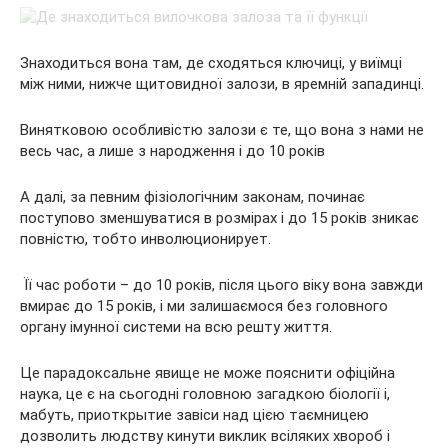
Знаходиться вона там, де сходяться ключиці, у виїмці
між ними, нижче щитовидної залози, в яремній западинці.
Винятковою особливістю залози є те, що вона з нами не
весь час, а лише з народження і до 10 років
А далі, за певним фізіологічним законам, починає
поступово зменшуватися в розмірах і до 15 років зникає
повністю, тобто инволюционирует.
Її час роботи – до 10 років, після цього віку вона завжди
вмирає до 15 років, і ми залишаємося без головного
органу імунної системи на всю решту життя.
Це парадоксальне явище не може пояснити офіційна
наука, це є на сьогодні головною загадкою біології і,
мабуть, приоткрытие завіси над цією таємницею
дозволить людству кинути виклик всіляких хвороб і