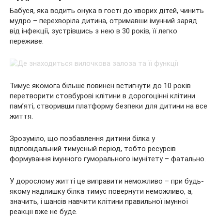
Бабуся, яка водить онука в гості до хворих дітей, чинить
мудро – перехворіла дитина, отримавши імунний заряд
від інфекції, зустрівшись з нею в 30 років, її легко
переживе.
Тимус якомога більше повинен встигнути до 10 років
перетворити стовбурові клітини в дорогоцінні клітини
пам’яті, створивши платформу безпеки для дитини на все
життя.
Зрозуміло, що позбавлення дитини білка у
відповідальний тимусный період, тобто ресурсів
формування імунного гуморального імунітету – фатально.
У дорослому житті це виправити неможливо – при будь-
якому надлишку білка тимус повернути неможливо, а,
значить, і шансів навчити клітини правильної імунної
реакції вже не буде.