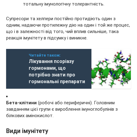
тотальну імунологічну толерантність.
Супресори та хелпери постійно протидіють один з
одним, надаючи протилежну дію на один і той же процес,
що і в залежності від того, чий вплив сильніше, така
реакція імунітету в підсумку і виникне.
Читайте також:
Лікування псоріазу
гормонами, що
потрібно знати про
гормональні препарати
Бета-клітини
(робочі або периферичні). Головним
завданням цієї групи є вироблення імуноглобулінів з
білкових амінокислот.
Види імунітету