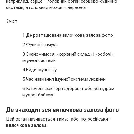
наприклад, серце – головний орган серцево-судинної
системи, а головний мозок – нервової.
Зміст
1 Де розташована вилочкова залоза фото
2 Функції тимуса
3 Знайомимося:
«керівний склад» і «робочі»
імунної системи
4 Види імунітету
5 Час навчання імунної системи людини
6 Ключові фактори здоров’я, або «синдром
мудрої бабусі»
Де знаходиться вилочкова залоза фото
Цей орган називається тимус, або, по-російськи –
вилочкова залоза
.