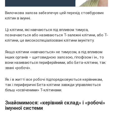
Вилочкова залоза забезпечує цей перехід стовбурових
клітин в імунні.
Ці клітини, які навчаються під впливом тимуса,
позначаються або називаються Т-залежні клітини, або Т-
клітини, це високоспеціалізовані клітини імунітету.
Якщо клітини «навчаються» не тимусом, а під впливом
інших органів – щитовидною залозою, гіпофізом і ін., то
вони називаються периферійними, або Бета-клітини, так
звані «робочі».
Як і в житті все робочі підпорядковуються керівникам,
так і периферичні Бета-клітини завжди управляються
більш «освіченими» Т-клітинами.
Знайомимося: «керівний склад» і «робочі»
імунної системи