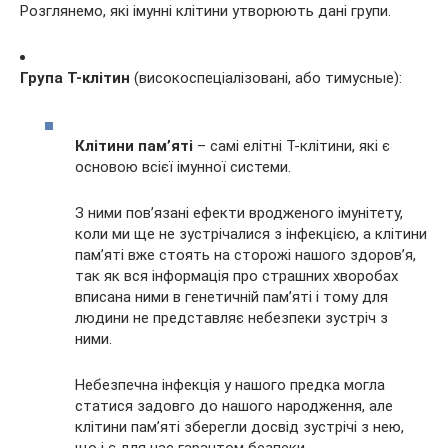
Розглянемо, які імунні клітини утворюють дані групи.
Група Т-клітин
(високоспеціалізовані, або тимусные):
Клітини пам’яті
– самі елітні Т-клітини, які є
основою всієї імунної системи.
З ними пов’язані ефекти вродженого імунітету,
коли ми ще не зустрічалися з інфекцією, а клітини
пам’яті вже стоять на сторожі нашого здоров’я,
так як вся інформація про страшних хворобах
вписана ними в генетичній пам’яті і тому для
людини не представляє небезпеки зустріч з
ними.
Небезпечна інфекція у нашого предка могла
статися задовго до нашого народження, але
клітини пам’яті зберегли досвід зустрічі з нею,
що і є для нас гарантом безпеки.