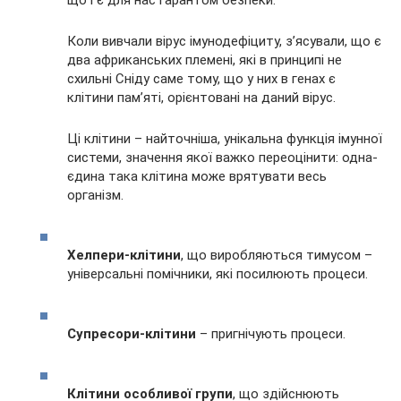
Коли вивчали вірус імунодефіциту, з’ясували, що є
два африканських племені, які в принципі не
схильні Сніду саме тому, що у них в генах є
клітини пам’яті, орієнтовані на даний вірус.
Ці клітини – найточніша, унікальна функція імунної
системи, значення якої важко переоцінити: одна-
єдина така клітина може врятувати весь
організм.
Хелпери-клітини
, що виробляються тимусом –
універсальні помічники, які посилюють процеси.
Супресори-клітини
– пригнічують процеси.
Клітини особливої групи
, що здійснюють