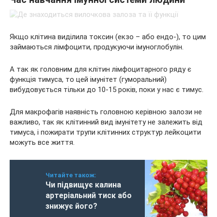
Якщо клітина виділила токсин (екзо – або ендо-), то цим
займаються лімфоцити, продукуючи імуноглобулін.
А так як головним для клітин лімфоцитарного ряду є
функція тимуса, то цей імунітет (гуморальний)
вибудовується тільки до 10-15 років, поки у нас є тимус.
Для макрофагів наявність головною керівною залози не
важливо, так як клітинний вид імунітету не залежить від
тимуса, і пожирати трупи клітинних структур лейкоцити
можуть все життя.
Читайте також:
Чи підвищує калина
артеріальний тиск або
знижує його?