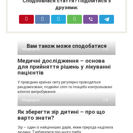
Сподобалася стаття? Поділитися з
друзями:
Вам також може сподобатися
Медицина
0
Медичні дослідження – основа
для прийняття рішень у лікуванні
пацієнтів
У провідних країнах світу регулярно проводяться
рандомізовані, подвійні сліпі та плацебо контрольовані
клінічні випробування.
Медицина
0
Як зберегти зір дитині – про що
варто знати?
Зір — один із найцінніших дарів, яким природа наділила
людину. Турбуватися про нього треба