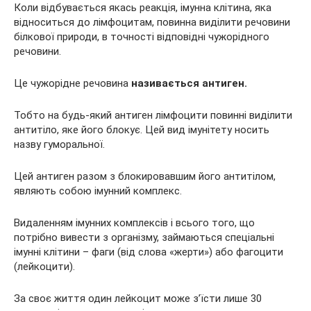
Коли відбувається якась реакція, імунна клітина, яка
відноситься до лімфоцитам, повинна виділити речовини
білкової природи, в точності відповідні чужорідного
речовини.
Це чужорідне речовина
називається антиген.
Тобто на будь-який антиген лімфоцити повинні виділити
антитіло, яке його блокує. Цей вид імунітету носить
назву гуморальної.
Цей антиген разом з блокировавшим його антитілом,
являють собою імунний комплекс.
Видаленням імунних комплексів і всього того, що
потрібно вивести з організму, займаються спеціальні
імунні клітини – фаги (від слова «жерти») або фагоцити
(лейкоцити).
За своє життя один лейкоцит може з’їсти лише 30