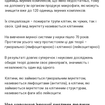
одиниць імунних комплексів, що явно недостатньо, тому
на допомогу їм організм продукує макрофаги, які можуть
знищити вже до 120 одиниць імунних комплексів.
Їх спеціалізація – пожирати трупи клітин, як чужих, так і
своїх. Цей вид імунітету називається клітинним.
На вивчення імунної системи у науки пішло 70 років.
Протягом усього часу протистояли ці дві теорії –
гуморальної (лімфоцитарною) і клітинної (лейкоцитарної).
В результаті довгих суперечок і наукових досліджень
обидві теорії довели своє рівноправ’я, значимість і
незалежність один від одного.
Клітини, які займаються гуморальним імунітетом,
називаються лімфоцитами (антитіла), а клітини, які
займаються імунітетом за клітинним структурам,
називаються фаги або лейкоцити.
Час навчання імунної системи людини