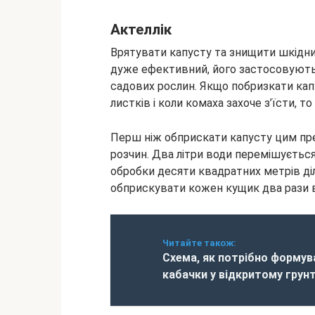
Актеллік
Врятувати капусту та знищити шкідн
дуже ефективний, його застосовують не
садових рослин. Якщо побризкати кап
листків і коли комаха захоче з’їсти, то
Перш ніж обприскати капусту цим пре
розчин. Два літри води перемішується
обробки десяти квадратних метрів ді
обприскувати кожен кущик два рази 
Читайте також:
Схема, як потрібно формув
кабачки у відкритому грунт