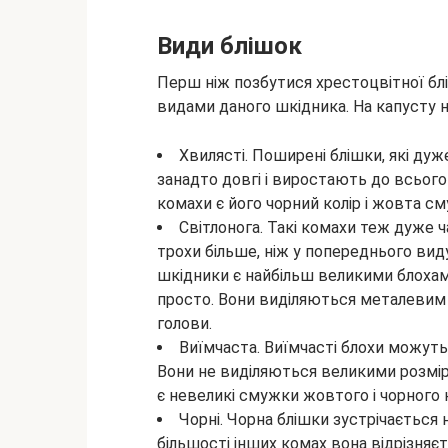
Види блішок
Перш ніж позбутися хрестоцвітної блі
видами даного шкідника. На капусту 
Хвилясті. Поширені блішки, які дуж
занадто довгі і виростають до всьог
комахи є його чорний колір і жовта с
Світлонога. Такі комахи теж дуже ч
трохи більше, ніж у попереднього вид
шкідники є найбільш великими блохами
просто. Вони виділяються металевим 
голови.
Виїмчаста. Виїмчасті блохи можуть ї
Вони не виділяються великими розміра
є невеликі смужки жовтого і чорного к
Чорні. Чорна блішки зустрічається н
більшості інших комах вона відрізня