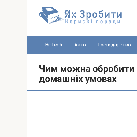
Перейти
до
вмісту
Hi-Tech
Авто
Господарство
Чим можна обробити к
домашніх умовах