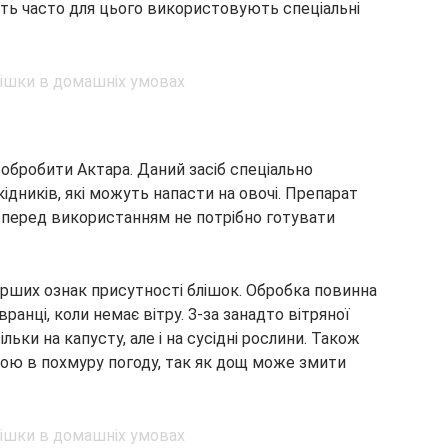
ить часто для цього використовують спеціальні
обробити Актара. Даний засіб спеціально
ідників, які можуть напасти на овочі. Препарат
, перед використанням не потрібно готувати
ерших ознак присутності блішок. Обробка повинна
вранці, коли немає вітру. З-за занадто вітряної
ьки на капусту, але і на сусідні рослини. Також
ою в похмуру погоду, так як дощ може змити