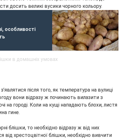
ти досить великі вусики чорного кольору.
і, особливості
ть
 з’являтися після того, як температура на вулиці
погоду вони відразу ж починають вилазити з
чі на городі. Коли на кущі нападають блохи, листя
на гине.
рні блішки, то необхідно відразу ж від них
ся від хрестоцвітної блішки, необхідно вивчити