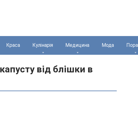
Краса
Кулінарія
Медицина
Мода
Пора
апусту від блішки в