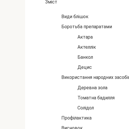
Зміст
Види блішок
Боротьба препаратами
Актара
Актеллік
Банкол
Децис
Використання народних засобі
Деревна зола
Томатна бадилля
Солідол
Профілактика
Висновок