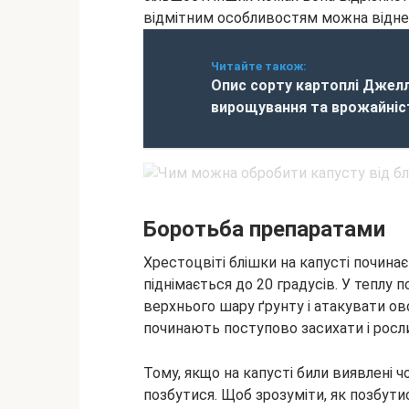
відмітним особливостям можна віднес
Читайте також:
Опис сорту картоплі Джелл
вирощування та врожайніс
Боротьба препаратами
Хрестоцвіті блішки на капусті починає
піднімається до 20 градусів. У теплу 
верхнього шару ґрунту і атакувати ово
починають поступово засихати і росли
Тому, якщо на капусті били виявлені чо
позбутися. Щоб зрозуміти, як позбути