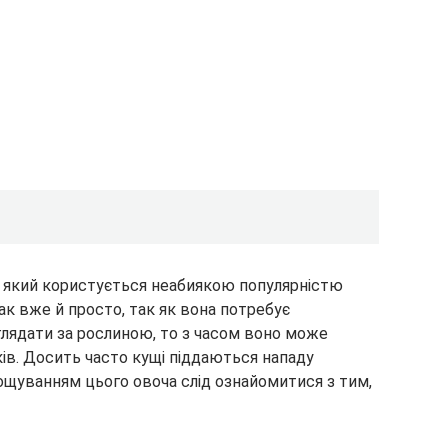
 який користується неабиякою популярністю
ак вже й просто, так як вона потребує
глядати за рослиною, то з часом воно може
ів.
Досить часто кущі піддаються нападу
ощуванням цього овоча слід ознайомитися з тим,