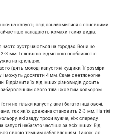
шки на капусті, слід ознайомитися з основними
найчастіше нападають комахи таких видів:
е часто зустрічаються на городах. Вони не
о 2-3 мм. Головною відмітною особливістю
мужка на крильцях.
асто їдять молоді капустяні кущики. Її розміри
у і можуть досягати 4 мм. Саме светлоногие
. Відрізнити їх від інших різновидів досить
забарвленням свого тіла і жовтим кольором
сти не тільки капусту, але і багато інші овочі.
ми, так як їх довжина становить 2-3 мм. На тілі
ольору, які ззаду трохи вужче, ніж спереду.
а капусті набагато частіше за всіх інших. Від
ється своєю темним забарвленням. Також, до