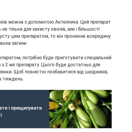
иків можна з допомогою Актеллика. Цей препарат
 тільки для захисту овочів, але і більшості
усту цим препаратом, то він проникне всередину
 вона загине.
паратом, потрібно буде приготувати спеціальний
 з 2 мл препарату. Цього буде достатньо для
лянки. Щоб повністю позбавитися від шкідників,
в тиждень.
ати і прищипувати
і