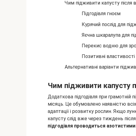
Чим
підживити капусту після 
Підгодівля гноєм
Курячий послід для пі
Яєчна шкаралупа для п
Перекис водню для зро
Позитивні властивості
Альтернативні варіанти піджи
Чим підживити капусту п
Додаткова підгодівля при грамотній пі
місяць. Це обумовлено наявністю всіх
адаптації і розвитку рослин. Якщо лу
капусту слід вже через тиждень післ
підгодівля проводиться азотистими