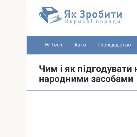
Перейти
до
вмісту
Hi-Tech
Авто
Господарство
Чим і як підгодувати
народними засобами