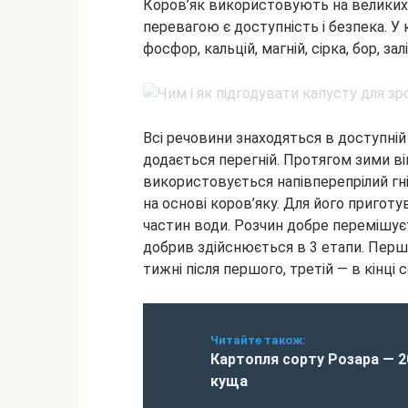
Коров’як використовують на великих 
перевагою є доступність і безпека. У к
фосфор, кальцій, магній, сірка, бор, залі
Всі речовини знаходяться в доступній
додається перегній. Протягом зими він
використовується напівперепрілий гн
на основі коров’яку. Для його пригот
частин води. Розчин добре перемішує
добрив здійснюється в 3 етапи. Перший
тижні після першого, третій — в кінці
Читайте також:
Картопля сорту Розара — 2
куща