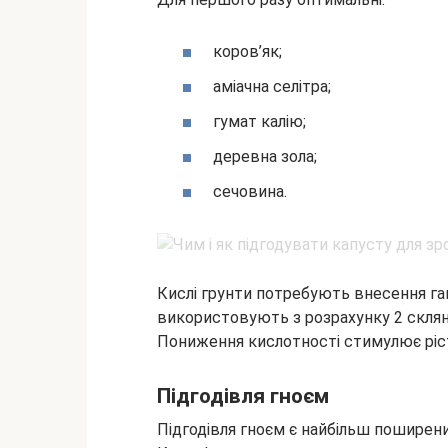
коров’як;
аміачна селітра;
гумат калію;
деревна зола;
сечовина.
Кислі грунти потребують внесення гаш
використовують з розрахунку 2 склян
Пониження кислотності стимулює ріст
Підгодівля гноєм
Підгодівля гноєм є найбільш поширен