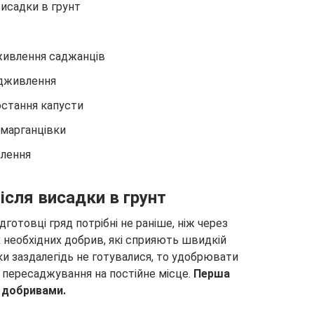
висадки в грунт
дживлення саджанців
ідживлення
стання капусти
 марганцівки
влення
ісля висадки в грунт
дготовці гряд потрібні не раніше, ніж через
 необхідних добрив, які сприяють швидкій
нки заздалегідь не готувалися, то удобрювати
я пересаджування на постійне місце.
Перша
 добривами.