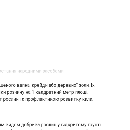
еного вапна, крейди або деревної золи. Їх
ки розчину на 1 квадратний метр площі.
 рослин і є профілактикою розвитку кили.
им видом добрива рослин у відкритому грунті.