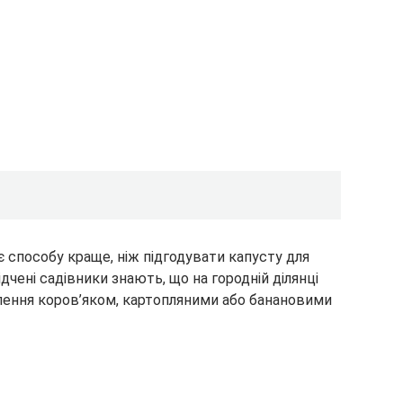
способу краще, ніж підгодувати капусту для
чені садівники знають, що на городній ділянці
лення коров’яком, картопляними або банановими