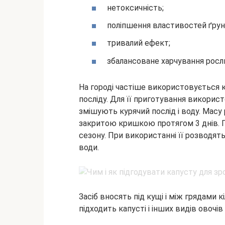
нетоксичність;
поліпшення властивостей ґрун
тривалий ефект;
збалансоване харчування росл
На городі частіше використовується 
посліду. Для її приготування використ
змішують курячий послід і воду. Мас
закритою кришкою протягом 3 днів. Г
сезону. При використанні її розводять
води.
Засіб вносять під кущі і між грядами к
підходить капусті і інших видів овочів і