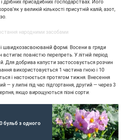
і дрібних присадибних господарствах. Його
оров’як у великій кількості присутній калій, азот,
зо.
 і швидкозасвоюваній формі. Восени в гряди
 встигає повністю перепреть. У літній період
ій. Для добрива капусти застосовується розчин
ування використовується 1 частина гною і 10
ться і настоюється протягом тижня. Внесення
 — у липні під час підгортання, другий — через 3
 серпня, якщо вирощуються пізні сорти.
0 бульб з одного