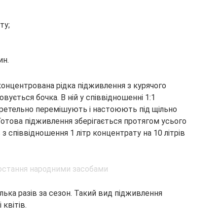
ту;
ин.
концентрована рідка підживлення з курячого
овується бочка. В ній у співвідношенні 1:1
у ретельно перемішують і настоюють під щільно
отова підживлення зберігається протягом усього
 з співвідношення 1 літр концентрату на 10 літрів
ілька разів за сезон. Такий вид підживлення
 квітів.