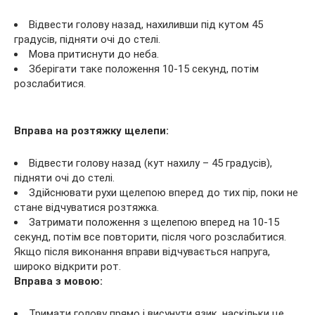
Відвести голову назад, нахиливши під кутом 45
градусів, підняти очі до стелі.
Мова притиснути до неба.
Зберігати таке положення 10-15 секунд, потім
розслабитися.
Вправа на розтяжку щелепи:
Відвести голову назад (кут нахилу – 45 градусів),
підняти очі до стелі.
Здійснювати рухи щелепою вперед до тих пір, поки не
стане відчуватися розтяжка.
Затримати положення з щелепою вперед на 10-15
секунд, потім все повторити, після чого розслабитися.
Якщо після виконання вправи відчувається напруга,
широко відкрити рот.
Вправа з мовою:
Тримати голову прямо і висунути язик, наскільки це