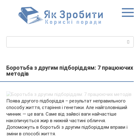
Перейти
до
вмісту
Пошук:
Боротьба з другим підборіддям: 7 працюючих
методів
Поява другого підборіддя – результат неправильного
способу життя, старіння і генетики. Але найголовніший
чинник — це вага. Саме від зайвої ваги найчастіше
накопичується жир в нижній частині обличчя.
Допоможуть в боротьбі з другим підборіддям вправи і
зміни в способі
життя.