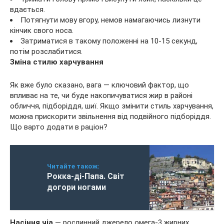
вдається.
Потягнути мову вгору, немов намагаючись лизнути
кінчик свого носа.
Затриматися в такому положенні на 10-15 секунд,
потім розслабитися.
Зміна стилю харчування
Як вже було сказано, вага — ключовий фактор, що
впливає на те, чи буде накопичуватися жир в районі
обличчя, підборіддя, шиї. Якщо змінити стиль харчування,
можна прискорити звільнення від подвійного підборіддя.
Що варто додати в раціон?
Читайте також:
Рокка-ді-Папа. Світ
догори ногами
Насіння чіа
— рослинний джерело омега-3 жирних