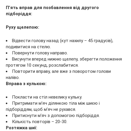
П’ять вправ для позбавлення від другого
підборіддя:
Руху щелепою:
Відвести голову назад (кут нахилу – 45 градусів),
подивитися на стелю.
Повернути голову направо.
Висунути вперед нижню щелепу, зберегти положення
протягом 10 секунд, розслабитися.
Повторити вправу, але вже з поворотом голови
наліво.
Вправа з кулькою:
Покласти на стіл невелику кульку.
Притримати м’яч ділянкою тіла між шиєю і
підборіддям, щоб м’яч не рухався.
Притиснути м’яч з допомогою підборіддя.
Кількість повторів – 20-30.
Розтяжка шиї: