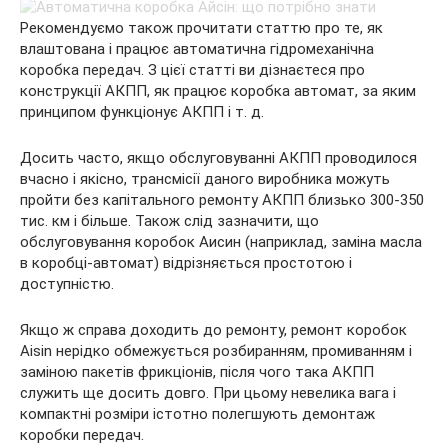
Рекомендуємо також прочитати статтю про те, як
влаштована і працює автоматична гідромеханічна
коробка передач. З цієї статті ви дізнаєтеся про
конструкції АКПП, як працює коробка автомат, за яким
принципом функціонує АКПП і т. д.
Досить часто, якщо обслуговуванні АКПП проводилося
вчасно і якісно, трансмісії даного виробника можуть
пройти без капітального ремонту АКПП близько 300-350
тис. км і більше. Також слід зазначити, що
обслуговування коробок Аисин (наприклад, заміна масла
в коробці-автомат) відрізняється простотою і
доступністю.
Якщо ж справа доходить до ремонту, ремонт коробок
Aisin нерідко обмежується розбиранням, промиванням і
заміною пакетів фрикціонів, після чого така АКПП
служить ще досить довго. При цьому невелика вага і
компактні розміри істотно полегшують демонтаж
коробки передач.