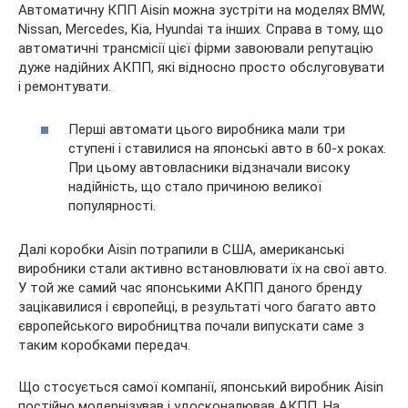
Автоматичну КПП Aisin можна зустріти на моделях BMW,
Nissan, Mercedes, Kia, Hyundai та інших. Справа в тому, що
автоматичні трансмісії цієї фірми завоювали репутацію
дуже надійних АКПП, які відносно просто обслуговувати
і ремонтувати.
Перші автомати цього виробника мали три
ступені і ставилися на японські авто в 60-х роках.
При цьому автовласники відзначали високу
надійність, що стало причиною великої
популярності.
Далі коробки Aisin потрапили в США, американські
виробники стали активно встановлювати їх на свої авто.
У той же самий час японськими АКПП даного бренду
зацікавилися і європейці, в результаті чого багато авто
європейського виробництва почали випускати саме з
таким коробками передач.
Що стосується самої компанії, японський виробник Aisin
постійно модернізував і удосконалював АКПП. На