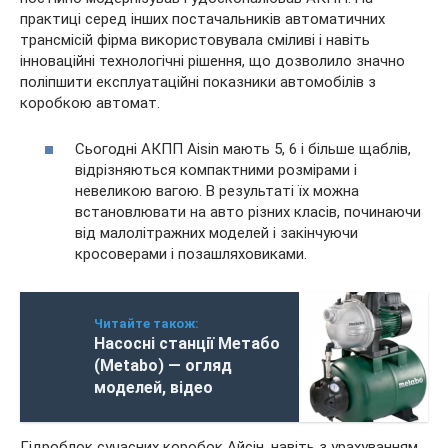
практиці серед інших постачальників автоматичних
трансмісій фірма використовувала сміливі і навіть
інноваційні технологічні рішення, що дозволило значно
поліпшити експлуатаційні показники автомобілів з
коробкою автомат.
Сьогодні АКПП Aisin мають 5, 6 і більше щаблів,
відрізняються компактними розмірами і
невеликою вагою. В результаті їх можна
встановлювати на авто різних класів, починаючи
від малолітражних моделей і закінчуючи
кросоверами і позашляховиками.
Читайте також:
Насосні станції Метабо
(Metabo) — огляд
моделей, відео
Гідроблок сучасних коробок Айсін, навіть з урахуванням