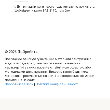
I. Для випадків, коли просто подклинивает замок капота:
Щоб відкрити капот ВАЗ 2110, потрібно
© 2026 Як Зробити...
Звертаємо вашу увагу на те, що матеріали сайту взяті з
відкритих джерел, і несуть ознайомлювальний
характер і ні за яких умов не є публічною офертою або
методиками для лікування. Використання будь-яких
матеріалів, розміщених на сайті, дозволяється за умови
посилання на сайт.
Зворотній зв’язок
|
Політика конфіденційності