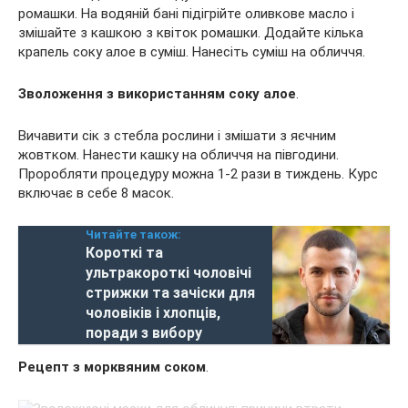
ромашки. На водяній бані підігрійте оливкове масло і
змішайте з кашкою з квіток ромашки. Додайте кілька
крапель соку алое в суміш. Нанесіть суміш на обличчя.
Зволоження з використанням соку алое
.
Вичавити сік з стебла рослини і змішати з яєчним
жовтком. Нанести кашку на обличчя на півгодини.
Проробляти процедуру можна 1-2 рази в тиждень. Курс
включає в себе 8 масок.
Читайте також:
Короткі та
ультракороткі чоловічі
стрижки та зачіски для
чоловіків і хлопців,
поради з вибору
Рецепт з морквяним соком
.