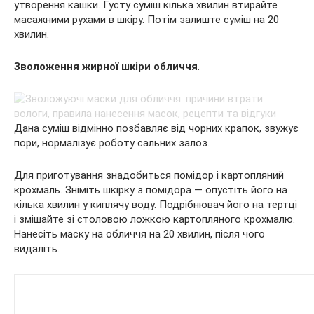
утворення кашки. Густу суміш кілька хвилин втирайте
масажними рухами в шкіру. Потім залиште суміш на 20
хвилин.
Зволоження жирної шкіри обличчя
.
Дана суміш відмінно позбавляє від чорних крапок, звужує
пори, нормалізує роботу сальних залоз.
Для приготування знадобиться помідор і картопляний
крохмаль. Зніміть шкірку з помідора — опустіть його на
кілька хвилин у киплячу воду. Подрібнювач його на тертці
і змішайте зі столовою ложкою картопляного крохмалю.
Нанесіть маску на обличчя на 20 хвилин, після чого
видаліть.