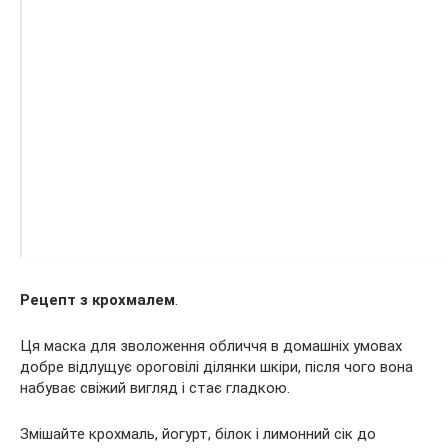
Рецепт з крохмалем
.
Ця маска для зволоження обличчя в домашніх умовах
добре відлущує ороговілі ділянки шкіри, після чого вона
набуває свіжий вигляд і стає гладкою.
Змішайте крохмаль, йогурт, білок і лимонний сік до