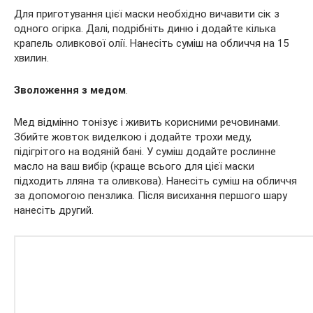
Для приготування цієї маски необхідно вичавити сік з
одного огірка. Далі, подрібніть диню і додайте кілька
крапель оливкової олії. Нанесіть суміш на обличчя на 15
хвилин.
Зволоження з медом
.
Мед відмінно тонізує і живить корисними речовинами.
Збийте жовток виделкою і додайте трохи меду,
підігрітого на водяній бані. У суміш додайте рослинне
масло на ваш вибір (краще всього для цієї маски
підходить лляна та оливкова). Нанесіть суміш на обличчя
за допомогою пензлика. Після висихання першого шару
нанесіть другий.