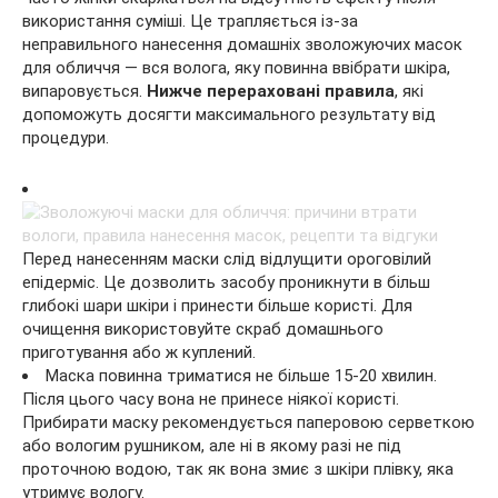
використання суміші. Це трапляється із-за
неправильного нанесення домашніх зволожуючих масок
для обличчя — вся волога, яку повинна ввібрати шкіра,
випаровується.
Нижче перераховані правила
, які
допоможуть досягти максимального результату від
процедури.
Перед нанесенням маски слід відлущити ороговілий
епідерміс. Це дозволить засобу проникнути в більш
глибокі шари шкіри і принести більше користі. Для
очищення використовуйте скраб домашнього
приготування або ж куплений.
Маска повинна триматися не більше 15-20 хвилин.
Після цього часу вона не принесе ніякої користі.
Прибирати маску рекомендується паперовою серветкою
або вологим рушником, але ні в якому разі не під
проточною водою, так як вона змиє з шкіри плівку, яка
утримує вологу.