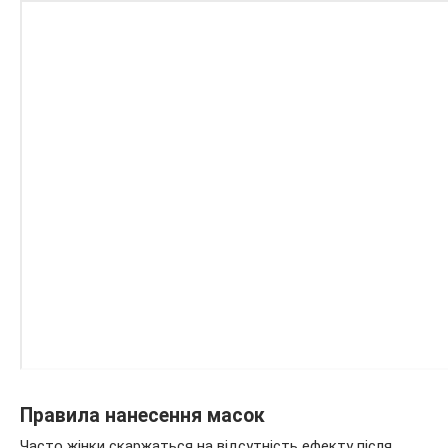
Правила нанесення масок
Часто жінки скаржаться на відсутність ефекту після