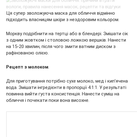
Ця супер зволожуюча маска для обличчя відмінно
підходить власницям шкіри з нездоровим кольором.
Моркву подрібнити на тертці або в блендері. Змішати сік
з одним жовтком і столовою ложкою вершків. Нанести
на 15-20 хвилин, після чого змити ватним диском з
рафінованою олією.
Рецепт з молоком
.
Для приготування потрібно сухе молоко, мед і кип’ячена
вода. Змішати інгредієнти в пропорції 4:1:1. У результаті
повинна вийти густа консистенція. Нанести суміш на
обличчя і почекати поки вона висохне.