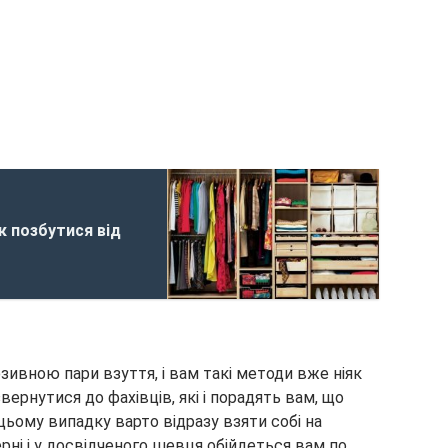
к позбутися від
ивною пари взуття, і вам такі методи вже ніяк
вернутися до фахівців, які і порадять вам, що
 цьому випадку варто відразу взяти собі на
ерні і у досвідченого шевця обійдеться вам по