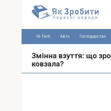
Перейти
до
вмісту
Hi-Tech
Авто
Господарство
Змінна взуття: що зр
ковзала?