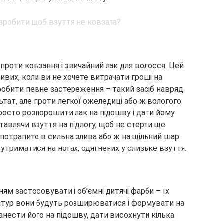
проти ковзання і звичайний лак для волосся. Цей
вих, коли ви не хочете витрачати гроші на
зробити певне застереження – такий засіб навряд
тат, але проти легкої ожеледиці або ж вологого
осто розпорошити лак на підошву і дати йому
тавлячи взуття на підлогу, щоб не стерти ще
и потрапите в сильна злива або ж на щільний шар
утриматися на ногах, одягнених у слизьке взуття.
ям застосовувати і об’ємні дитячі фарби – їх
ратур вони будуть розширюватися і формувати на
нести його на підошву, дати висохнути кілька