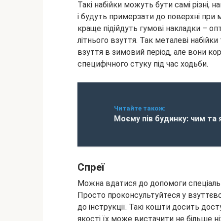
Такі набійки можуть бути самі різні, н
і будуть примерзати до поверхні при 
краще підійдуть гумові накладки – опт
літнього взуття. Так металеві набій
взуття в зимовий період, але вони 
специфічного стуку під час ходьби.
Читайте також:
Моєму пів будинку: чим та 
Спреї
Можна вдатися до допомоги спеціальн
Просто проконсультуйтеся у взуттєвом
до інструкції. Такі кошти досить досту
якості їх може вистачити не більше ні