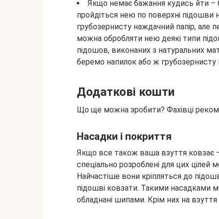
Якщо немає бажання кудись йти – 
пройдіться нею по поверхні підошви н
грубозернисту наждачний папір, але п
можна обробляти нею деякі типи підо
підошов, виконаних з натуральних мат
беремо напилок або ж грубозернисту п
Додаткові кошти
Що ще можна зробити? Фахівці реком
Насадки і покриття
Якщо все також ваша взуття ковзає – 
спеціально розроблені для цих цілей 
Найчастіше вони кріпляться до підош
підошві ковзати. Такими насадками мо
обладнані шипами. Крім них на взуття