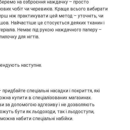
беремо на озброєння наждачку – просто
ових чобіт чи черевиків. Краще всього вибирати
ерш ніж практикувати цей метод – уточніть, чи
шов. Найчастіше це стосується деяких тканин і
еріалів. Немає під рукою наждачного паперу –
илочку для нігтів.
ендують наступне.
придбайте спеціальні насадки і покриття, які
можна купити в спеціалізованих магазинах.
ви за допомогою адгезиву і не дозволяють
жуть бути як льодоходи, так і льодоступи,
 можна набити спеціальні набійки.