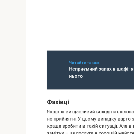
Читайте також:
Неприємний запах в шафі: я
нього
Фахівці
Якщо ж ви щасливий володіти ексклюз
не прийнятні. У цьому випадку варто з
краще зробити в такій ситуації. Але в
замітку – ця послуга в хорошій майст