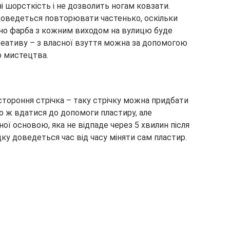
і шорсткість і не дозволить ногам ковзати.
доведеться повторювати частенько, оскільки
дно фарба з кожним виходом на вулицю буде
реативу – з власної взуття можна за допомогою
р мистецтва.
стороння стрічка – таку стрічку можна придбати
о ж вдатися до допомоги пластиру, але
ної основою, яка не відпаде через 5 хвилин після
дку доведеться час від часу міняти сам пластир.