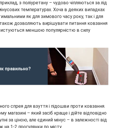
априклад, з поліуретану – чудово чіпляються за лід
мінусових температурах. Хоча в деяких випадках
имальними як для зимового часу року, так і для
ки також дозволяють вирішувати питання ковзання
користуються меншою популярністю в силу
як правильно?
ого спрея для взуття і підошви проти ковзання.
у магазині – який засіб краще і дійте відповідно
пні за ціною, але єдиний мінус – в залежності від
ж на 1-2 прогулянки по місту.