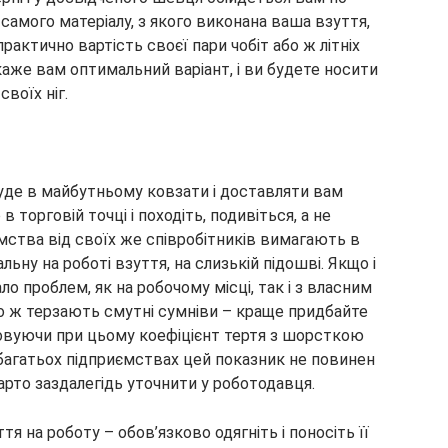
самого матеріалу, з якого виконана ваша взуття,
практично вартість своєї пари чобіт або ж літніх
аже вам оптимальний варіант, і ви будете носити
воїх ніг.
буде в майбутньому ковзати і доставляти вам
в торговій точці і походіть, подивіться, а не
ємства від своїх же співробітників вимагають в
льну на роботі взуття, на слизькій підошві. Якщо і
о проблем, як на робочому місці, так і з власним
о ж терзають смутні сумніви – краще придбайте
овуючи при цьому коефіцієнт тертя з шорсткою
 багатьох підприємствах цей показник не повинен
рто заздалегідь уточнити у роботодавця.
тя на роботу – обов’язково одягніть і поносіть її