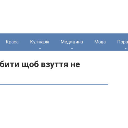
Краса
Кулінарія
Медицина
Мода
Пора
обити щоб взуття не