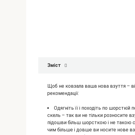
Зміст
Щоб не ковзала ваша нова взуття – ві
рекомендації:
Одягніть її і походіть по шорсткій 
скель – так ви не тільки розносите вз
підошви більш
шорсткою і не такою с
чим більше і довше ви носите нове вз