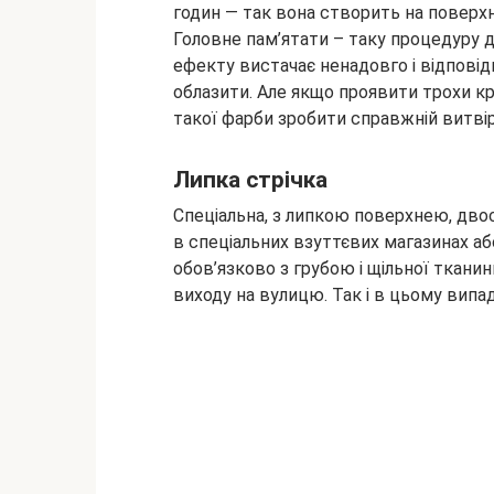
годин — так вона створить на поверхн
Головне пам’ятати – таку процедуру 
ефекту вистачає ненадовго і відпові
облазити. Але якщо проявити трохи к
такої фарби зробити справжній витві
Липка стрічка
Спеціальна, з липкою поверхнею, дво
в спеціальних взуттєвих магазинах аб
обов’язково з грубою і щільної тканин
виходу на вулицю. Так і в цьому випа