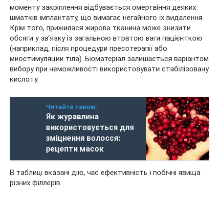
моменту закріплення відбувається омертвіння деяких
шматків імплантату, що вимагає негайного їх видалення.
Крім того, прижилася жирова тканина може знизити
обсяги у зв’язку із загальною втратою ваги пацієнткою
(наприклад, після процедури пресотерапії або
миостимуляции тіла). Біоматеріал залишається варіантом
вибору при неможливості використовувати стабілізовану
кислоту.
Читайте також:
Як журавлина
використовується для
зміцнення волосся:
рецепти масок
В таблиці вказані дію, час ефективність і побічні явища
різних філлерів.