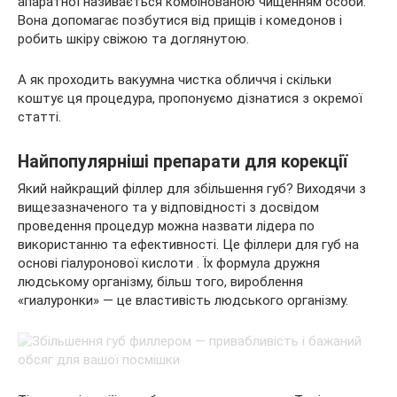
апаратної називається комбінованою чищенням особи.
Вона допомагає позбутися від прищів і комедонов і
робить шкіру свіжою та доглянутою.
А як проходить вакуумна чистка обличчя і скільки
коштує ця процедура, пропонуємо дізнатися з окремої
статті.
Найпопулярніші препарати для корекції
Який найкращий філлер для збільшення губ? Виходячи з
вищезазначеного та у відповідності з досвідом
проведення процедур можна назвати лідера по
використанню та ефективності. Це філлери для губ на
основі гіалуронової кислоти . Їх формула дружня
людському організму, більш того, вироблення
«гиалуронки» — це властивість людського організму.