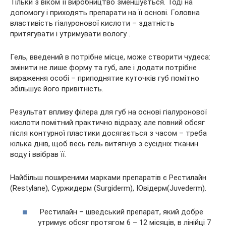
Тільки з віком її виробництво зменшується. Тоді на
допомогу і приходять препарати на її основі. Головна
властивість гіалуронової кислоти – здатність
притягувати і утримувати вологу .
Гель, введений в потрібне місце, може створити чудеса:
змінити не лише форму та губ, але і додати потрібне
вираження особі – приподнятие куточків губ помітно
збільшує його привітність.
Результат впливу філера для губ на основі гіалуронової
кислоти помітний практично відразу, але повний обсяг
після контурної пластики досягається з часом – треба
кілька днів, щоб весь гель витягнув з сусідніх тканин
воду і ввібрав її.
Найбільш поширеними марками препаратів є Рестилайн
(Restylane), Суржидерм (Surgiderm), Ювідерм(Juvederm).
Рестилайн – шведський препарат, який добре
утримує обсяг протягом 6 – 12 місяців, в лінійці 7