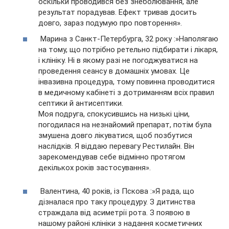
оскільки проводився без знеболювання, але
результат порадував. Ефект тривав досить
довго, зараз подумую про повторення».
Марина з Санкт-Петербурга, 32 року :»Наполягаю
на тому, що потрібно ретельно підбирати і лікаря,
і клініку. Ні в якому разі не погоджуватися на
проведення сеансу в домашніх умовах. Це
інвазивна процедура, тому повинна проводитися
в медичному кабінеті з дотриманням всіх правил
септики й антисептики.
Моя подруга, спокусившись на низькі ціни,
погодилася на незнайомий препарат, потім була
змушена довго лікуватися, щоб позбутися
наслідків. Я віддаю перевагу Рестилайн. Він
зарекомендував себе відмінно протягом
декількох років застосування».
Валентина, 40 років, із Пскова :»Я рада, що
дізналася про таку процедуру. З дитинства
страждала від асиметрії рота. З появою в
нашому районі клініки з надання косметичних