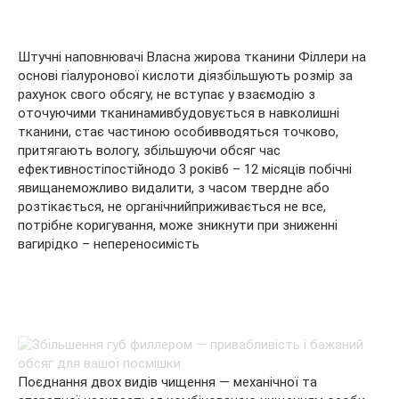
Штучні наповнювачі Власна жирова тканини Філлери на
основі гіалуронової кислоти діязбільшують розмір за
рахунок свого обсягу, не вступає у взаємодію з
оточуючими тканинамивбудовується в навколишні
тканини, стає частиною особивводяться точково,
притягають вологу, збільшуючи обсяг час
ефективностіпостійнодо 3 років6 – 12 місяців побічні
явищанеможливо видалити, з часом твердне або
розтікається, не органічнийприживається не все,
потрібне коригування, може зникнути при зниженні
вагирідко – непереносимість
Поєднання двох видів чищення — механічної та