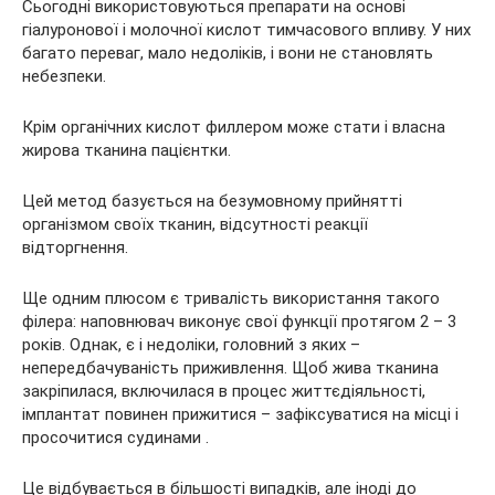
Сьогодні використовуються препарати на основі
гіалуронової і молочної кислот тимчасового впливу. У них
багато переваг, мало недоліків, і вони не становлять
небезпеки.
Крім органічних кислот филлером може стати і власна
жирова тканина пацієнтки.
Цей метод базується на безумовному прийнятті
організмом своїх тканин, відсутності реакції
відторгнення.
Ще одним плюсом є тривалість використання такого
філера: наповнювач виконує свої функції протягом 2 – 3
років. Однак, є і недоліки, головний з яких –
непередбачуваність приживлення. Щоб жива тканина
закріпилася, включилася в процес життєдіяльності,
імплантат повинен прижитися – зафіксуватися на місці і
просочитися судинами .
Це відбувається в більшості випадків, але іноді до