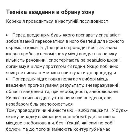
Техніка введення в обрану зону
Корекція проводиться в наступній послідовності:
Перед введенням будь-якого препарату спеціаліст
зобов’язаний переконатися в його безпеці для кожного
окремого клієнта. Для цього проводиться так звана
шкірна проба : у непомітному місці вводять невелику
кількість речовини і спостерігають за реакцією шкіри і
організму в цілому протягом 48 годин. Якщо побічних
явищ не виникло – можна приступати до процедури.
Попередня підготовка полягає у виборі місць
введення, прогнозування результату, знезаражуванні
області введення та, при необхідності, знеболюванні.
Кислота сильно дратує тканини при введенні, але
незабаром біль заспокоюється.
Тому проводити чи ні анестезію – вибір пацієнта . У будь-
якому випадку найкращим способом буде зовнішнє
місцеве знеболювання, без ін’єкцій, які самі по собі
болючі, та до того ж змінюють контур губ на час