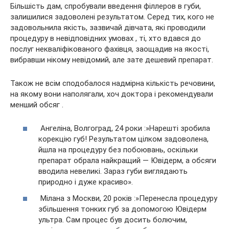
Більшість дам, спробували введення філлеров в губи,
залишилися задоволені результатом. Серед тих, кого не
задовольнила якість, зазвичай дівчата, які проводили
процедуру в невідповідних умовах , ті, хто вдався до
послуг некваліфікованого фахівця, заощадив на якості,
вибравши нікому невідомий, але зате дешевий препарат.
Також не всім сподобалося надмірна кількість речовини,
на якому вони наполягали, хоч доктора і рекомендували
менший обсяг .
Ангеліна, Волгоград, 24 роки :»Нарешті зробила
корекцію губ! Результатом цілком задоволена,
йшла на процедуру без побоювань, оскільки
препарат обрала найкращий — Ювідерм, а обсяги
вводила невеликі. Зараз губи виглядають
природно і дуже красиво».
Мілана з Москви, 20 років :»Перенесла процедуру
збільшення тонких губ за допомогою Ювідерм
ультра. Сам процес був досить болючим,