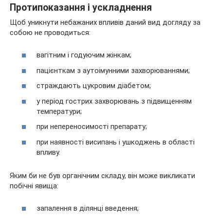
Протипоказання і ускладнення
Щоб уникнути небажаних впливів даний вид догляду за
собою не проводиться:
вагітним і годуючим жінкам;
пацієнткам з аутоімунними захворюваннями;
страждають цукровим діабетом;
у період гострих захворювань з підвищенням
температури;
при непереносимості препарату;
при наявності висипань і ушкоджень в області
впливу.
Яким би не був органічним складу, він може викликати
побічні явища:
запалення в ділянці введення;