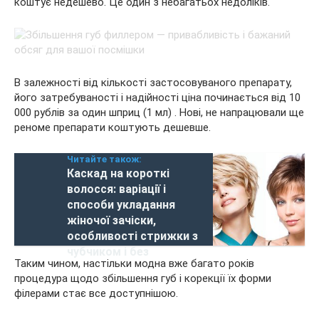
коштує недешево. Це один з небагатьох недоліків.
В залежності від кількості застосовуваного препарату,
його затребуваності і надійності ціна починається від 10
000 рублів за один шприц (1 мл) . Нові, не напрацювали ще
реноме препарати коштують дешевше.
Читайте також:
Каскад на короткі
волосся: варіації і
способи укладання
жіночої зачіски,
особливості стрижки з
чубчиком і без
Таким чином, настільки модна вже багато років
процедура щодо збільшення губ і корекції їх форми
філерами стає все доступнішою.