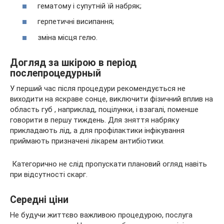
гематому і супутній їй набряк;
герпетичні висипання;
зміна місця гелю.
Догляд за шкірою в період
послепроцедурный
У перший час після процедури рекомендується не
виходити на яскраве сонце, виключити фізичний вплив на
область губ , наприклад, поцілунки, і взагалі, поменше
говорити в першу тиждень. Для зняття набряку
прикладають лід, а для профілактики інфікування
приймають призначені лікарем антибіотики.
Категорично не слід пропускати плановий огляд навіть
при відсутності скарг.
Середні ціни
Не будучи життєво важливою процедурою, послуга