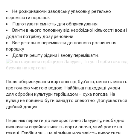
Не розкриваючи заводську упаковку, ретельно
перемішати порошок.
Підготувати ємність для обприскування.
Влити в нього половину від необхідної кількості води і
додати потрібну дозу речовини.
Все ретельно перемішати до повного розчинення
порошку.
Долити решту рідини і знову перемішати.
Після обприскування картоплі від бур’янів, ємність миють
проточною чистою водою. Найбільш підходящі умови
для обробки культури гербіцидом – суха погода. На
вулиці не повинно бути занадто спекотно. Допускається
дрібний дощик.
Перш ніж перейти до використання Лазуриту, необхідно
визначити сприйнятливість сорти овоча, який росте на
грядці. Гербіциди – це відмінна можливість виростити