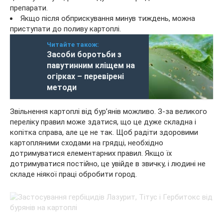
препарати.
Якщо після обприскування минув тиждень, можна
приступати до поливу картоплі.
Читайте також:
Засоби боротьби з
павутинним кліщем на
огірках – перевірені
методи
Звільнення картоплі від бур’янів можливо. З-за великого
переліку правил може здатися, що це дуже складна і
копітка справа, але це не так. Щоб радіти здоровими
картопляними сходами на грядці, необхідно
дотримуватися елементарних правил. Якщо їх
дотримуватися постійно, це увійде в звичку, і людині не
складе ніякої праці обробити город.