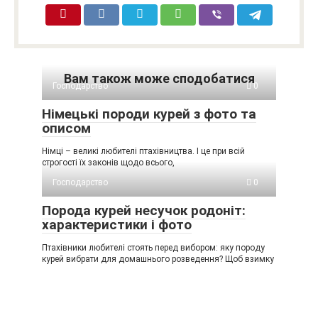
Вам також може сподобатися
Господарство
0
Німецькі породи курей з фото та
описом
Німці – великі любителі птахівництва. І це при всій
строгості їх законів щодо всього,
Господарство
0
Порода курей несучок родоніт:
характеристики і фото
Птахівники любителі стоять перед вибором: яку породу
курей вибрати для домашнього розведення? Щоб взимку