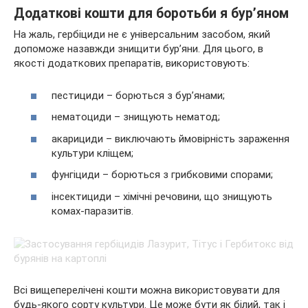
Додаткові кошти для боротьби я бур’яном
На жаль, гербіциди не є універсальним засобом, який
допоможе назавжди знищити бур’яни. Для цього, в
якості додаткових препаратів, використовують:
пестициди – борються з бур’янами;
нематоциди – знищують нематод;
акарициди – виключають ймовірність зараження
культури кліщем;
фунгіциди – борються з грибковими спорами;
інсектициди – хімічні речовини, що знищують
комах-паразитів.
Всі вищеперелічені кошти можна використовувати для
будь-якого сорту культури. Це може бути як білий, так і