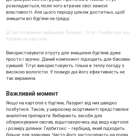
розкладається, після чого втрачає свої захисні
властивості. Але цього періоду цілком достатньо, щоб
знищити всі бур’яни на грядці.
Використовувати отруту для знищення бур’янів дуже
просто і зручно. Даний компонент підходить для бакових
сумішей. Тітус використовують тільки в теплу погоду з
високою вологістю. У похмурі дні його ефективність не
так виражена.
Важливий момент
Якщо на картоплі є бур’яни, Лазурит від них швидко
позбутися. Також, у широкому асортименті представлені
аналогічні препарати. Вибирають засоби для
обприскування овочів, відштовхуючись від виду картоплі
і розміру ділянки. Гербитокс – гербіцид, який підходить
більше для злакових. Часто його застосовують на полях