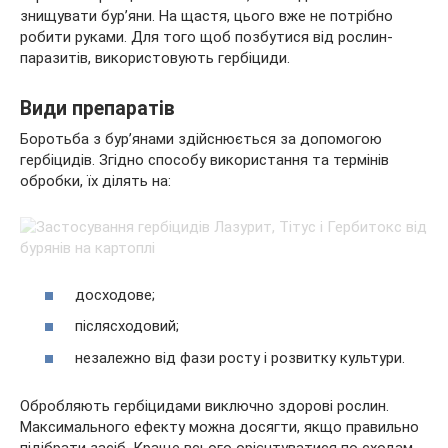
знищувати бур’яни. На щастя, цього вже не потрібно
робити руками. Для того щоб позбутися від рослин-
паразитів, використовують гербіциди.
Види препаратів
Боротьба з бур’янами здійснюється за допомогою
гербіцидів. Згідно способу використання та термінів
обробки, їх ділять на:
досходове;
післясходовий;
незалежно від фази росту і розвитку культури.
Обробляють гербіцидами виключно здорові рослин.
Максимального ефекту можна досягти, якщо правильно
підібрати засіб. Краще всього орієнтуватися по сходам