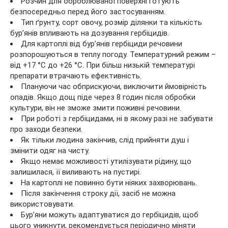
Розчин для оброблюваної поверхні готують
безпосередньо перед його застосуванням.
Тип ґрунту, сорт овочу, розмір ділянки та кількість
бур’янів впливають на дозування гербіцидів.
Для картоплі від бур’янів гербіциди речовини
розпорошуються в теплу погоду. Температурний режим –
від +17 °C до +26 °C. При більш низькій температурі
препарати втрачають ефективність.
Плануючи час обприскуючи, виключити ймовірність
опадів. Якщо дощ піде через 8 годин після обробки
культури, він не зможе змити поживні речовини.
При роботі з гербіцидами, ні в якому разі не забувати
про заходи безпеки.
Як тільки людина закінчив, слід прийняти душ і
змінити одяг на чисту.
Якщо немає можливості утилізувати рідину, що
залишилася, її виливають на пустирі.
На картоплі не повинно бути ніяких захворювань.
Після закінчення строку дії, засіб не можна
використовувати.
Бур’яни можуть адаптуватися до гербіцидів, щоб
цього уникнути, рекомендується періодично міняти