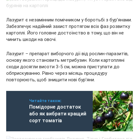
Лазурит є незамінним помічником у боротьбі з бур’янами.
Забезпечує надійний захист протягом всіх фаз розвитку
картоплі. Його головне достоїнство в тому, що він не
чинить шкоди на овочі.
Лазурит – препарат виборчого дії від рослин-паразитів,
основу якого становить метрибузин. Коли картопляні
сходи досягли висоти 3-5 см, можна приступати до
обприскуванню. Рівно через місяць процедуру
повторюють, щоб знищити нові бур’яни.
Читайте також:
Помідорне достаток
або як вибрати кращий
сорт томатів