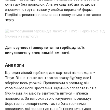
культуру без прополок. Але, не слід забувати, що це
справжня отрута, тільки у слабко вираженій формі.
Подібні агресивні речовини застосовуються в останню
чергу.
Для зручності використання гербіцидів, їх
випускають у спеціальній ємності.
Аналоги
Ще один дієвий гербіцид для картоплі після сходів –
Тітус. Він не тільки контролює появу бур’яну, але і
зберігає весь урожай. Проникаючи в рослину, він
уповільнює його зростання. Відмінно справляється з
бур’янами, які мають здатність витися – в’юнка
польового. За всі роки свого існування продовжує
боротися з однорічними, так і з багаторічними
рослинами, які паразитують на їстівних культурах.