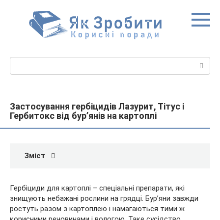
Перейти
до
вмісту
Пошук:
Застосування гербіцидів Лазурит, Тітус і
Гербитокс від бур’янів на картоплі
Зміст
Гербіциди для картоплі – спеціальні препарати, які
знищують небажані рослини на грядці. Бур’яни завжди
ростуть разом з картоплею і намагаються тими ж
корисними речовинами і вологою. Таке сусідство