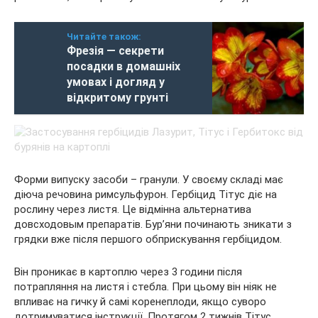
Читайте також:
Фрезія — секрети
посадки в домашніх
умовах і догляд у
відкритому грунті
Форми випуску засоби – гранули. У своєму складі має
діюча речовина римсульфурон. Гербіцид Тітус діє на
рослину через листя. Це відмінна альтернатива
довсходовым препаратів. Бур’яни починають зникати з
грядки вже після першого обприскування гербіцидом.
Він проникає в картоплю через 3 години після
потрапляння на листя і стебла. При цьому він ніяк не
впливає на гичку й самі коренеплоди, якщо суворо
дотримуватися інструкції. Протягом 2 тижнів Тітус