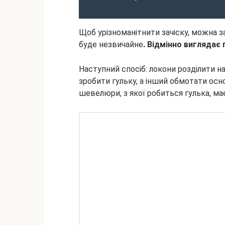
Щоб урізноманітнити зачіску, можна з
буде незвичайне
. Відмінно виглядає 
Наступний спосіб: локони розділити на
зробити гульку, а інший обмотати осн
шевелюри, з якої робиться гулька, має