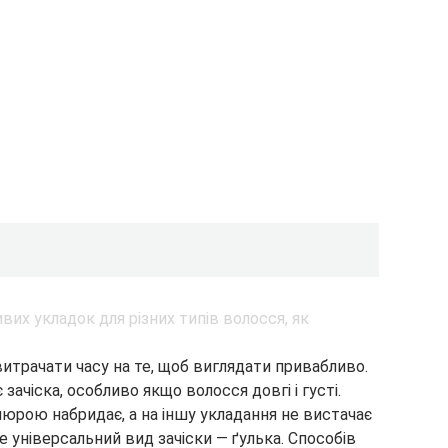
итрачати часу на те, щоб виглядати привабливо.
зачіска, особливо якщо волосся довгі і густі.
рою набридає, а на іншу укладання не вистачає
е універсальний вид зачіски — ґулька. Способів