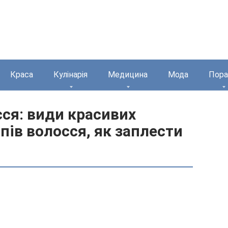
Краса
Кулінарія
Медицина
Мода
Пора
сся: види красивих
пів волосся, як заплести