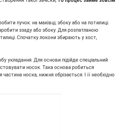
творення такої зачіски,
то процес займе зовсім
обити пучок: на маківці, збоку або на потилиці.
зробити ззаду або збоку. Для розпатланою
тилиці. Спочатку локони збирають у хост,
обу укладання. Для основи підійде спеціальний
стовувати носок. Така основа робиться
 частина носка, нижня обрізається. І її необхідно