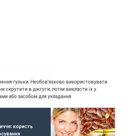
рення гульки. Необов’язково використовувати
ни скрутити в джгути, потім викласти їх у
ами або засобом для укладання.
иччя: користь
осування