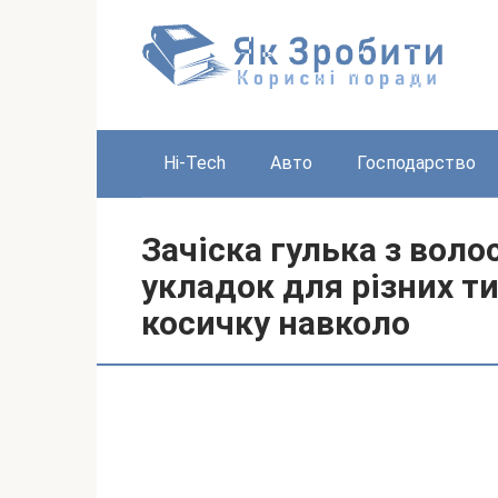
Перейти
до
вмісту
Hi-Tech
Авто
Господарство
Зачіска гулька з воло
укладок для різних ти
косичку навколо