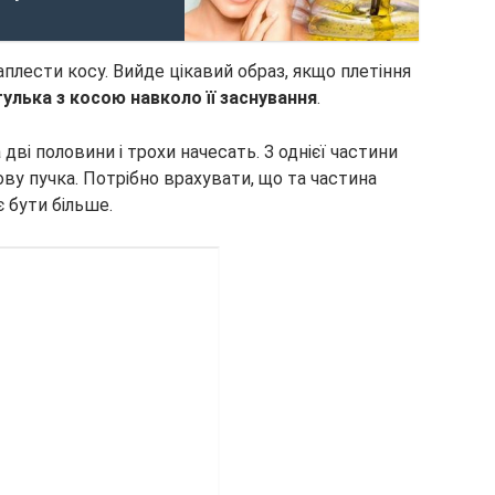
аплести косу. Вийде цікавий образ, якщо плетіння
гулька з косою навколо її заснування
.
 дві половини і трохи начесать. З однієї частини
ову пучка. Потрібно врахувати, що та частина
 бути більше.