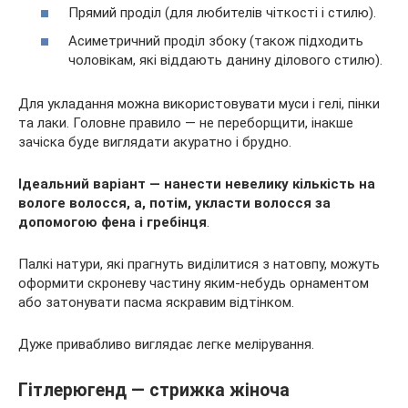
Прямий проділ (для любителів чіткості і стилю).
Асиметричний проділ збоку (також підходить
чоловікам, які віддають данину ділового стилю).
Для укладання можна використовувати муси і гелі, пінки
та лаки. Головне правило — не переборщити, інакше
зачіска буде виглядати акуратно і брудно.
Ідеальний варіант — нанести невелику кількість на
вологе волосся, а, потім, укласти волосся за
допомогою фена і гребінця
.
Палкі натури, які прагнуть виділитися з натовпу, можуть
оформити скроневу частину яким-небудь орнаментом
або затонувати пасма яскравим відтінком.
Дуже привабливо виглядає легке мелірування.
Гітлерюгенд — стрижка жіноча