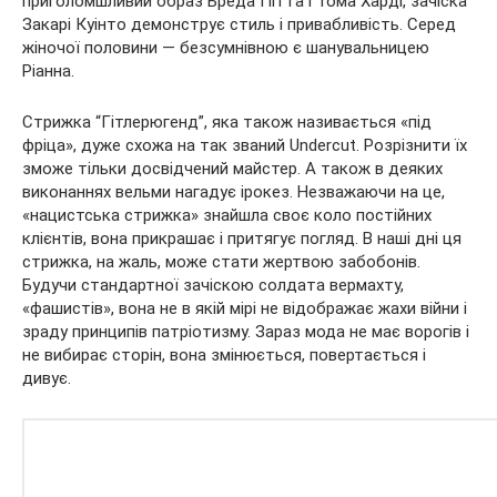
приголомшливий образ Бреда Пітта і Тома Харді, зачіска
Закарі Куінто демонструє стиль і привабливість. Серед
жіночої половини — безсумнівною є шанувальницею
Ріанна.
Стрижка “Гітлерюгенд”, яка також називається «під
фріца», дуже схожа на так званий Undercut. Розрізнити їх
зможе тільки досвідчений майстер. А також в деяких
виконаннях вельми нагадує ірокез. Незважаючи на це,
«нацистська стрижка» знайшла своє коло постійних
клієнтів, вона прикрашає і притягує погляд. В наші дні ця
стрижка, на жаль, може стати жертвою забобонів.
Будучи стандартної зачіскою солдата вермахту,
«фашистів», вона не в якій мірі не відображає жахи війни і
зраду принципів патріотизму. Зараз мода не має ворогів і
не вибирає сторін, вона змінюється, повертається і
дивує.