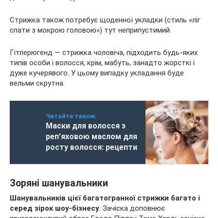
Стрижка також потребує щоденної укладки (стиль «ліг
спати з мокрою головою») тут неприпустимий.
Гітлерюгенд — стрижка чоловіча, підходить будь-яких
типів особи і волосся, крім, мабуть, занадто жорсткі і
дуже кучерявого. У цьому випадку укладання буде
вельми скрутна.
Читайте також:
Маски для волосся з
реп'яховою маслом для
росту волосся: рецепти
Зоряні шанувальники
Шанувальників цієї багатогранної стрижки багато і
серед зірок шоу-бізнесу
. Зачіска доповнює