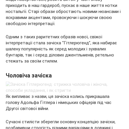
приходить в наш гардероб, пускає в наше життя нотки
ностальгії. Старі образи обростають новими нюансами і
яскравими акцентами, провокуючи і шокуючи своєю
свободою
інтерпретації.
Одним з таких раритетних образів нової, свіжої
інтерпретації стала зачіска “Гітлерюгенд”, яка набирає
шалену популярність як серед молодих і зухвалих
бунтарів, так і серед ділових джентльменів, ретельно
стежать за своїм стилем.
Чоловіча зачіска
Як випливає з назви, ця зачіска колись прикрашала
голову Адольфа Гітлера і німецьких офіцерів під час
Другої світової війни.
Сучасні стилісти зберегли основну концепцію зачіски,
розбавивши строгість різними варіаціями в довжині і