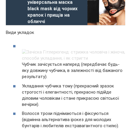
універсальна маска
black mask від чорних
крапок і прищів на
обличчі
Види укладок
Чубчик зачісується наперед (передбачає будь-
яку довжину чубчика, в залежності від бажаного
результату).
Укладання чубчика тому (прекрасний зразок
строгості і елегантності, прекрасно підійде
діловим чоловікам і стане прикрасою світської
вечірки).
Волосся трохи піднімаються і фіксуються
(відмінна альтернатива ірокез для молодих
бунтарів і любителів екстравагантного стилю).