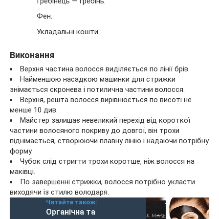
Гребінець — гребінь.
Фен.
Укладальні кошти.
Виконання
Верхня частина волосся виділяється по лінії брів.
Найменшою насадкою машинки для стрижки
знімається скронева і потилична частини волосся.
Верхня, решта волосся вирівнюється по висоті не
менше 10 див.
Майстер залишає невеликий перехід від короткої
частини волосяного покриву до довгої, він трохи
піднімається, створюючи плавну лінію і надаючи потрібну
форму.
Чубок слід стригти трохи коротше, ніж волосся на
маківці.
По завершенні стрижки, волосся потрібно укласти
виходячи із стилю володаря.
Читайте також:
Органічна та