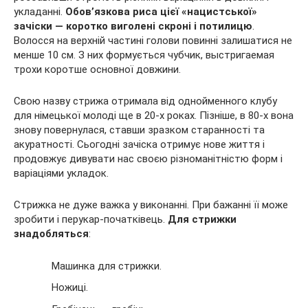
укладанні.
Обов’язкова риса цієї «нацистської»
зачіски — коротко виголені скроні і потилицю
.
Волосся на верхній частині голови повинні залишатися не
менше 10 см. З них формується чубчик, выстригаемая
трохи коротше основної довжини.
Свою назву стрижа отримала від однойменного клубу
для німецької молоді ще в 20-х роках. Пізніше, в 80-х вона
знову повернулася, ставши зразком старанності та
акуратності. Сьогодні зачіска отримує нове життя і
продовжує дивувати нас своєю різноманітністю форм і
варіаціями укладок.
Стрижка не дуже важка у виконанні. При бажанні її може
зробити і перукар-початківець.
Для стрижки
знадобляться
:
Машинка для стрижки.
Ножиці.