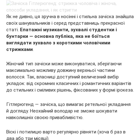
Як не дивно, ця зручна в носінні і стильна зачіска знайшла
своїх шанувальників і серед представниць прекрасної
статі.
Епатажні музиканти, зухвалі студентки і
бунтарки — основна публіка, яка не боїться
виглядати зухвало з короткими чоловічими
стрижками
.
Жіночий тип зачіски може виконуватися, зберігаючи
максимально можливу довжину верхньої частини
волосся. Так, власниці доступний величезний вибір
укладок: від скромних класичних і романтичних варіантів
до стильних і сміливих рішень, фіксованих у формі ірокеза.
Гітлерюгенд — зачіска, що вимагає ретельної укладання
й догляду. Неохайний володар не зможе шокувати
навколишніх своєю привабливістю.
Віскі і потилицю варто регулярно рівняти (хоча б раз в
два або три місяці).