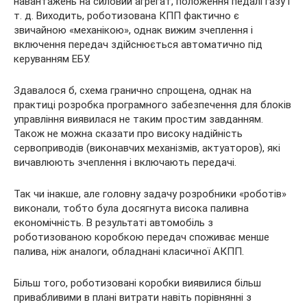
навантажень на силовий агрегат, положення педалі газу і
т. д. Виходить, роботизована КПП фактично є
звичайною «механікою», однак вижим зчеплення і
включення передач здійснюється автоматично під
керуванням ЕБУ.
Здавалося б, схема гранично спрощена, однак на
практиці розробка програмного забезпечення для блоків
управління виявилася не таким простим завданням.
Також не можна сказати про високу надійність
сервоприводів (виконавчих механізмів, актуаторов), які
вичавлюють зчеплення і включають передачі.
Так чи інакше, але головну задачу розробники «роботів»
виконали, тобто була досягнута висока паливна
економічність. В результаті автомобіль з
роботизованою коробкою передач споживає менше
палива, ніж аналоги, обладнані класичної АКПП.
Більш того, роботизовані коробки виявилися більш
привабливими в плані витрати навіть порівнянні з