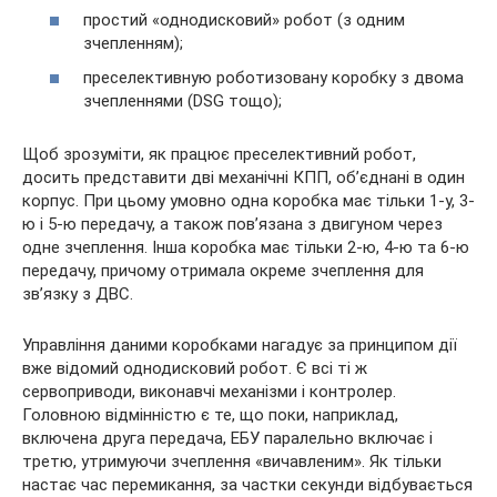
простий «однодисковий» робот (з одним
зчепленням);
преселективную роботизовану коробку з двома
зчепленнями (DSG тощо);
Щоб зрозуміти, як працює преселективний робот,
досить представити дві механічні КПП, об’єднані в один
корпус. При цьому умовно одна коробка має тільки 1-у, 3-
ю і 5-ю передачу, а також пов’язана з двигуном через
одне зчеплення. Інша коробка має тільки 2-ю, 4-ю та 6-ю
передачу, причому отримала окреме зчеплення для
зв’язку з ДВС.
Управління даними коробками нагадує за принципом дії
вже відомий однодисковий робот. Є всі ті ж
сервоприводи, виконавчі механізми і контролер.
Головною відмінністю є те, що поки, наприклад,
включена друга передача, ЕБУ паралельно включає і
третю, утримуючи зчеплення «вичавленим». Як тільки
настає час перемикання, за частки секунди відбувається