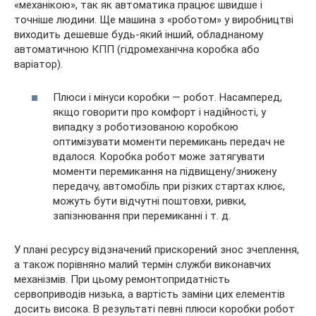
«механікою», так як автоматика працює швидше і
точніше людини. Ще машина з «роботом» у виробництві
виходить дешевше будь-який інший, обладнаному
автоматичною КПП (гідромеханічна коробка або
варіатор).
Плюси і мінуси коробки — робот. Насамперед,
якщо говорити про комфорт і надійності, у
випадку з роботизованою коробкою
оптимізувати моменти перемикань передач не
вдалося. Коробка робот може затягувати
моменти перемикання на підвищену/знижену
передачу, автомобіль при різких стартах клює,
можуть бути відчутні поштовхи, ривки,
запізнювання при перемиканні і т. д.
У плані ресурсу відзначений прискорений знос зчеплення,
а також порівняно малий термін служби виконавчих
механізмів. При цьому ремонтопридатність
сервоприводів низька, а вартість заміни цих елементів
досить висока. В результаті певні плюси коробки робот