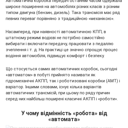
Автоматична коробка передач останнім часом одержала
широке поширення на автомобілях різних класів з різним
типом двигуна (бензин, дизель). Така трансмісія має ряд
певних переваг порівняно з традиційною «механікою».
Насамперед, при наявності автоматичною КПП, в
штатному
режимі водієві не потрібно самостійно
вибирати і включати передачу, працювати з педаллю
зчеплення і т. д. На практиці це значно спрощує процес
водіння автомобіля, підвищує комфорт і безпеку.
Що стосується самих автоматичних коробок, сьогодні
«автоматом» в побуті прийнято називати як
гідромеханічні АКПП, так і роботизовані коробки (AMT) і
варіатор. Іншими словами, існує кілька варіантів
автоматичних трансмісій, при цьому по ряду причин
серед них найбільш поширені класичні АКПП і «роботи».
У чому відмінність «робота» від
«автомата»