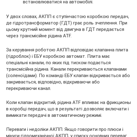
встановлюватися на автомобілі.
У двох словах, АКПП є ступінчастою коробкою передач,
де гідротрансформатор (ГДТ) грає роль зчеплення. При
цьому крутний момент від двигуна в ГДТ передається
через трансмісійне рідина ATF.
За керування роботою АКПП відповідає клапанна плита
(гідроблок) і ЕБУ коробкою автомат. Плита має
спеціальні канали, по яких під тиском подається
трансмісійна рідина. Канали перекриваються клапанами
(соленоїдами). По команді ЕБУ клапан відкривається або
закривається, відповідно, відкриваючи або
перекриваючи канал.
Коли клапан відкритий, рідина ATF впливає на фрикционы
в коробці передач, що в результаті дозволяє включати і
вимикати передачі в автоматичному режимі.
Переваги і недоліки АКПП. Якщо говорити про плюси і
мінуси гідромеханічної АКПП, у списку основних переваг