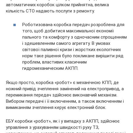
автоматичних коробок цілком прийнятна, велика
кількість СТО надають послуги з ремонту.
Роботизована коробка передач розроблена для
того, щоб добитися максимальної економії
пального та комфорту з одночасним спрощенням
і здешевленням самого агрегату. В умовах
світової паливної кризи і жорстких екологічних
норм таке рішення було покликане вирішити ряд
проблем, властивих класичним
гидромеханическим АКПП.
Якщо просто, коробка «робот» є механічною КПП, де
ножний привід зчеплення замінений на електропривод, а
перемикання передач здійснює виконавчий механізм.
Вибором передачі і її включенням, а також включенням і
вимиканням зчеплення керує електронний блок.
ЕБУ коробки «робот», як і у випадку з АКПП, здійснює
управління з урахуванням швидкості руху ТЗ,