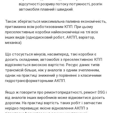
відсутності розриву потоку потужності, розгін
автомобіля плавний і швидкий.
Також зберігається максимальна паливна економічність,
притаманна всім роботизованим КПП. При цьому
преселективные коробки найекономічніші на тлі всіх
інших видів (однодисковий робот, АКПП, варіатор,
механіка).
Що стосується мінусів, насамперед, такі коробки є
досить складними, автомобілі з преселективною КПП
відрізняються високою вартістю. Ресурс даних типів
трансмісій більше, ніж у аналогів з одним зчепленням,
однак на практиці знижений у порівнянні з класичними
гидротрансформаторными АКПП.
Якщо ж говорити про ремонтопридатності, ремонт DSG і
від аналогів інших виробників може відмовитися досить
дорогим. На практиці вартість таких робіт і запчастин
нерідко перевищує якісне відновлення АКПП з