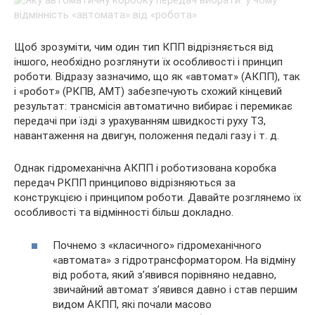
Щоб зрозуміти, чим один тип КПП відрізняється від
іншого, необхідно розглянути їх особливості і принцип
роботи. Відразу зазначимо, що як «автомат» (АКПП), так
і «робот» (РКПВ, АМТ) забезпечують схожий кінцевий
результат: трансмісія автоматично вибирає і перемикає
передачі при їзді з урахуванням швидкості руху ТЗ,
навантаження на двигун, положення педалі газу і т. д.
Однак гідромеханічна АКПП і роботизована коробка
передач РКПП принципово відрізняються за
конструкцією і принципом роботи. Давайте розглянемо їх
особливості та відмінності більш докладно.
Почнемо з «класичного» гідромеханічного
«автомата» з гідротрансформатором. На відміну
від робота, який з’явився порівняно недавно,
звичайний автомат з’явився давно і став першим
видом АКПП, які почали масово