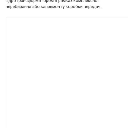
гідротрансформатором в рамках комплексної
перебирання або капремонту коробки передач.