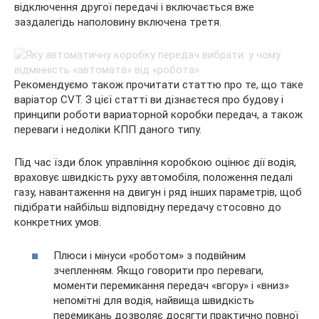
відключення другої передачі і включається вже
заздалегідь наполовину включена третя.
Рекомендуємо також прочитати статтю про те, що таке
варіатор CVT. З цієї статті ви дізнаєтеся про будову і
принципи роботи вариаторной коробки передач, а також
переваги і недоліки КПП даного типу.
Під час їзди блок управління коробкою оцінює дії водія,
враховує швидкість руху автомобіля, положення педалі
газу, навантаження на двигун і ряд інших параметрів, щоб
підібрати найбільш відповідну передачу стосовно до
конкретних умов.
Плюси і мінуси «роботом» з подвійним
зчепленням. Якщо говорити про переваги,
моменти перемикання передач «вгору» і «вниз»
непомітні для водія, найвища швидкість
перемикань дозволяє досягти практично повної