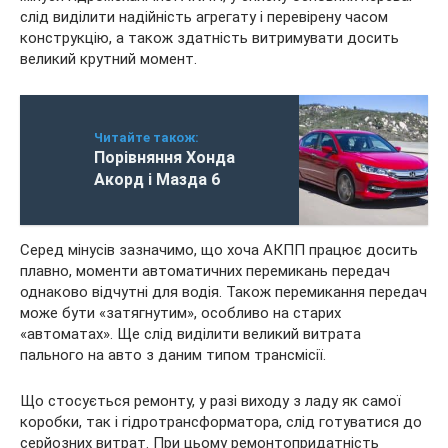
слід виділити надійність агрегату і перевірену часом
конструкцію, а також здатність витримувати досить
великий крутний момент.
Читайте також:
Порівняння Хонда
Акорд і Мазда 6
Серед мінусів зазначимо, що хоча АКПП працює досить
плавно, моменти автоматичних перемикань передач
однаково відчутні для водія. Також перемикання передач
може бути «затягнутим», особливо на старих
«автоматах». Ще слід виділити великий витрата
пального на авто з даним типом трансмісії.
Що стосується ремонту, у разі виходу з ладу як самої
коробки, так і гідротрансформатора, слід готуватися до
серйозних витрат. При цьому ремонтопридатність