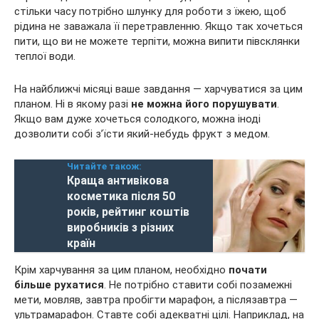
стільки часу потрібно шлунку для роботи з їжею, щоб
рідина не заважала її перетравленню. Якщо так хочеться
пити, що ви не можете терпіти, можна випити півсклянки
теплої води.
На найближчі місяці ваше завдання — харчуватися за цим
планом. Ні в якому разі
не можна його порушувати
.
Якщо вам дуже хочеться солодкого, можна іноді
дозволити собі з’їсти який-небудь фрукт з медом.
Читайте також:
Краща антивікова
косметика після 50
років, рейтинг коштів
виробників з різних
країн
Крім харчування за цим планом, необхідно
почати
більше рухатися
. Не потрібно ставити собі позамежні
мети, мовляв, завтра пробігти марафон, а післязавтра —
ультрамарафон. Ставте собі адекватні цілі. Наприклад, на