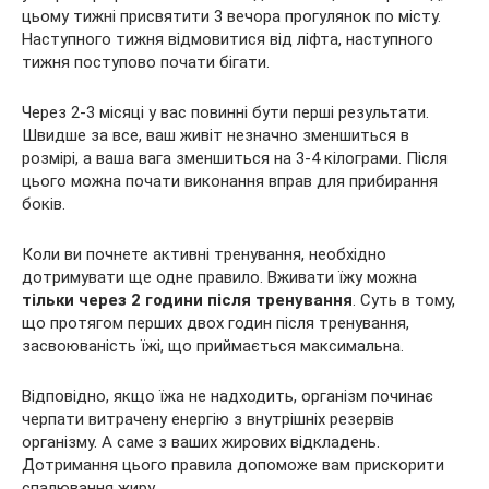
цьому тижні присвятити 3 вечора прогулянок по місту.
Наступного тижня відмовитися від ліфта, наступного
тижня поступово почати бігати.
Через 2-3 місяці у вас повинні бути перші результати.
Швидше за все, ваш живіт незначно зменшиться в
розмірі, а ваша вага зменшиться на 3-4 кілограми. Після
цього можна почати виконання вправ для прибирання
боків.
Коли ви почнете активні тренування, необхідно
дотримувати ще одне правило. Вживати їжу можна
тільки через 2 години після тренування
. Суть в тому,
що протягом перших двох годин після тренування,
засвоюваність їжі, що приймається максимальна.
Відповідно, якщо їжа не надходить, організм починає
черпати витрачену енергію з внутрішніх резервів
організму. А саме з ваших жирових відкладень.
Дотримання цього правила допоможе вам прискорити
спалювання жиру.