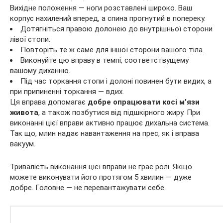
Вихідне положення — ноги розставлені широко. Ваш
корпус нахилений вперед, а спина прогнутий в попереку.
Дотягніться правою долонею до внутрішньої сторони
лівої стопи.
Повторіть те ж саме для іншої сторони вашого тіла.
Виконуйте цю вправу в темпі, соответствущему
вашому диханню.
Під час торкання стопи і долоні повинен бути видих, а
при припиненні торкання — вдих.
Ця вправа допомагає
добре опрацювати косі м’язи
живота
, а також позбутися від підшкірного жиру. При
виконанні цієї вправи активно працює дихальна система.
Так що, млин надає навантаження на прес, як і вправа
вакуум.
Тривалість виконання цієї вправи не грає ролі. Якщо
можете виконувати його протягом 5 хвилин — дуже
добре. Головне — не перевантажувати себе.