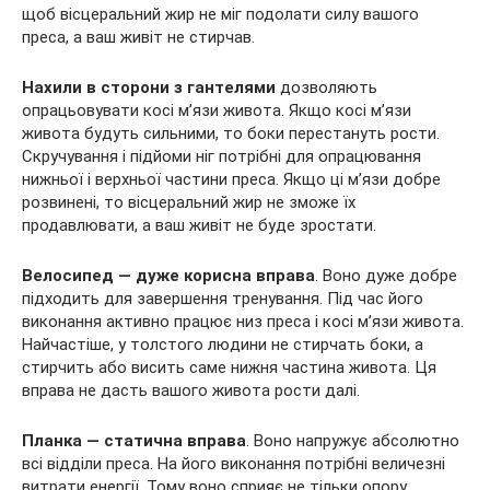
щоб вісцеральний жир не міг подолати силу вашого
преса, а ваш живіт не стирчав.
Нахили в сторони з гантелями
дозволяють
опрацьовувати косі м’язи живота. Якщо косі м’язи
живота будуть сильними, то боки перестануть рости.
Скручування і підйоми ніг потрібні для опрацювання
нижньої і верхньої частини преса. Якщо ці м’язи добре
розвинені, то вісцеральний жир не зможе їх
продавлювати, а ваш живіт не буде зростати.
Велосипед — дуже корисна вправа
. Воно дуже добре
підходить для завершення тренування. Під час його
виконання активно працює низ преса і косі м’язи живота.
Найчастіше, у толстого людини не стирчать боки, а
стирчить або висить саме нижня частина живота. Ця
вправа не дасть вашого живота рости далі.
Планка — статична вправа
. Воно напружує абсолютно
всі відділи преса. На його виконання потрібні величезні
витрати енергії. Тому воно сприяє не тільки опору