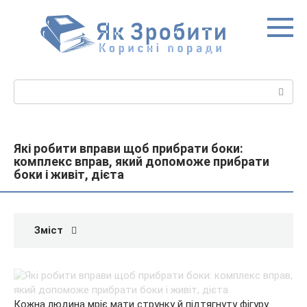
Перейти
до
вмісту
Пошук:
Які робити вправи щоб прибрати боки:
комплекс вправ, який допоможе прибрати
боки і живіт, дієта
Зміст
Кожна людина мріє мати струнку й підтягнуту фігуру.