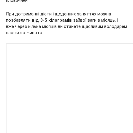
яловичини.
При дотриманні дієти і щоденних заняттях можна
позбавляти
від 3-5 кілограмів
зайвої ваги в місяць. І
вже через кілька місяців ви станете щасливим володарем
плоского живота.