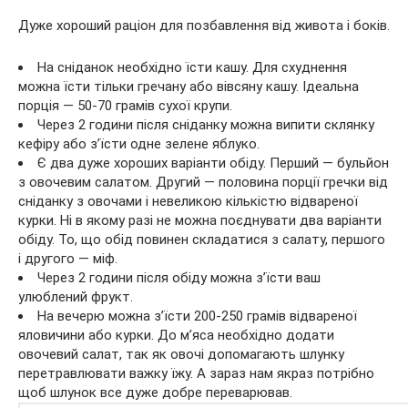
Дуже хороший раціон для позбавлення від живота і боків.
На сніданок необхідно їсти кашу. Для схуднення
можна їсти тільки гречану або вівсяну кашу. Ідеальна
порція — 50-70 грамів сухої крупи.
Через 2 години після сніданку можна випити склянку
кефіру або з’їсти одне зелене яблуко.
Є два дуже хороших варіанти обіду. Перший — бульйон
з овочевим салатом. Другий — половина порції гречки від
сніданку з овочами і невеликою кількістю відвареної
курки. Ні в якому разі не можна поєднувати два варіанти
обіду. То, що обід повинен складатися з салату, першого
і другого — міф.
Через 2 години після обіду можна з’їсти ваш
улюблений фрукт.
На вечерю можна з’їсти 200-250 грамів відвареної
яловичини або курки. До м’яса необхідно додати
овочевий салат, так як овочі допомагають шлунку
перетравлювати важку їжу. А зараз нам якраз потрібно
щоб шлунок все дуже добре переварював.