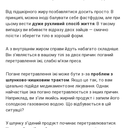
Від підшкірного жиру позбавлятися досить просто. В
принципі, можна іноді балувати себе фастфудом, але при
цьому вести
дуже рухливий спосіб життя
. В такому
випадку ви вбиваєте відразу двох зайців — смачно
поїсти і зберегти тіло в хорошій формі.
А з внутрішнім жиром справи йдуть набагато складніше.
Він з’являється в вашому тілі за двох причин: поганий
перетравлення їжі; слабкі м’язи преса.
Погане перетравлення їжі може бути з-за
проблем з
шлунково-кишковим трактом
. Якщо це так, то вам
ідеально підійде медикаментозне лікування. Однак
найчастіше їжа погано перетравлюється з інших причин.
Наприклад, ви з’їли якийсь жирний продукт і запили його
солодкою газованою водою. Що відбувається в цій
ситуації?
У шлунку з’їдений продукт починає перетравлюватися.