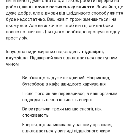
пити пиво і дуже багато є, а також робити перерви на
роботі, живіт
почне потихеньку зникати
. Звичайно, це
дуже добре, але відмови від шкідливого способу життя
буде недостатньо. Ваш живіт трохи зменшиться і на
цьому все. Але ви ж хочете, щоб він і ці огидні боки
повністю зникли. Для цього необхідно зрозуміти одну
просту річ.
Існує два види жирових відкладень:
підшкірні;
внутрішні
. Підшкірний жир відкладається наступним
чином.
Ви з’їли щось дуже шкідливий. Наприклад,
бутерброд в кафе швидкого харчування.
Після того як він переварився, в ваш організм
надходить певна кількість енергії.
Ви витратили трохи менше енергії, ніж
споживають.
Енергія, що залишилася у вашому організмі,
відкладається у вигляді підшкірного жиру.