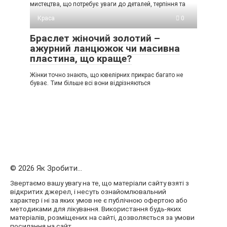
мистецтва, що потребує уваги до деталей, терпіння та
Краса
0
Браслет жіночий золотий –
ажурний ланцюжок чи масивна
пластина, що краще?
Жінки точно знають, що ювелірних прикрас багато не
буває. Тим більше всі вони відрізняються
© 2026 Як Зробити...
Звертаємо вашу увагу на те, що матеріали сайту взяті з
відкритих джерел, і несуть ознайомлювальний
характер і ні за яких умов не є публічною офертою або
методиками для лікування. Використання будь-яких
матеріалів, розміщених на сайті, дозволяється за умови
посилання на сайт.