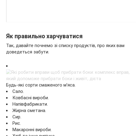
Як правильно харчуватися
Так, давайте почнемо зі списку продуктів, про яких вам
доведеться забути.
Будь-які сорти смаженого м’яса.
Сало.
Ковбасні вироби.
Напівфабрикати.
Жирна сметана.
Сир.
Рис.
Макаронні вироби.
Хліб та інша випічка.