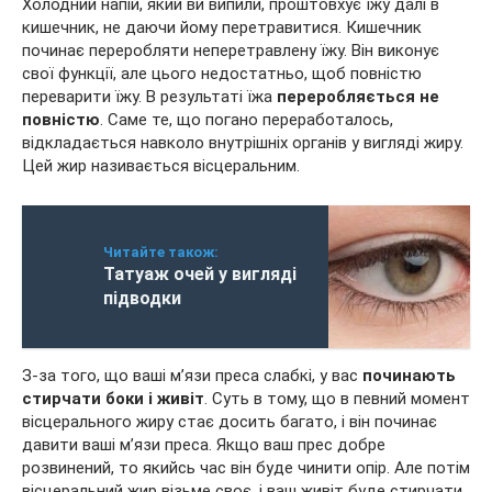
Холодний напій, який ви випили, проштовхує їжу далі в
кишечник, не даючи йому перетравитися. Кишечник
починає переробляти неперетравлену їжу. Він виконує
свої функції, але цього недостатньо, щоб повністю
переварити їжу. В результаті їжа
переробляється не
повністю
. Саме те, що погано переработалось,
відкладається навколо внутрішніх органів у вигляді жиру.
Цей жир називається вісцеральним.
Читайте також:
Татуаж очей у вигляді
підводки
З-за того, що ваші м’язи преса слабкі, у вас
починають
стирчати боки і живіт
. Суть в тому, що в певний момент
вісцерального жиру стає досить багато, і він починає
давити ваші м’язи преса. Якщо ваш прес добре
розвинений, то якийсь час він буде чинити опір. Але потім
вісцеральний жир візьме своє, і ваш живіт буде стирчати.