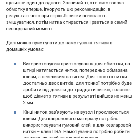
щільніше один до одного. Зазвичай ті, хто виготовляє
обмотку вперше, ігнорують цю рекомендацію, в
результаті чого при стрільбі витки починають
зміщуватися, потім нитка стирається і рветься в самий
несподіваний момент.
Далі можна приступати до намотуванні тятиви в
домашніх умовах:
Використовуючи пристосування для обмотки, на
штирі натягається нитка, попередньо обмазана
клеєм, з невеликим натягом. Для товстої нитки
достатньо двох витків, для тонкої потрібно буде
зробити від десяти до тридцяти витків, головне,
щоб діаметр тятиви в результаті вийшов не менш
2 мм.
Кінці ниток зав’язують на вузол і проклеюються
клеєм. Для капронового матеріалу потрібно
використовувати гумовий клей, а для кевларовой
нитки – клей ПВА. Намотування потрібно робити