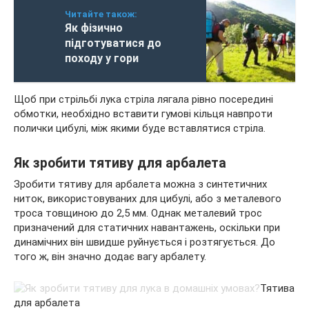
Читайте також:
Як фізично
підготуватися до
походу у гори
Щоб при стрільбі лука стріла лягала рівно посередині
обмотки, необхідно вставити гумові кільця навпроти
полички цибулі, між якими буде вставлятися стріла.
Як зробити тятиву для арбалета
Зробити тятиву для арбалета можна з синтетичних
ниток, використовуваних для цибулі, або з металевого
троса товщиною до 2,5 мм. Однак металевий трос
призначений для статичних навантажень, оскільки при
динамічних він швидше руйнується і розтягується. До
того ж, він значно додає вагу арбалету.
Тятива
для арбалета