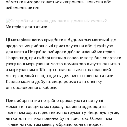
обмотки використовується капронова, шовкова або
нейлонова нитка.
Матеріал для тятиви
Ці матеріали легко придбати в будь-якому магазині, де
продаються рибальські пристосування або фурнітура
для шиття.Потрібно вибирати дійсно якісний матеріал.
Наприклад, при виборі нитки з лавсану потрібно звертати
увагу на її маркування: часто помилково купується нитка
з маркуванням «ЛЛ», що означає льняно-лавсановий
матеріал, який не підходить для виготовлення тятиви.
Кевлар можна добути, якщо розмотати оплітку
оптоволоконного кабелю.
При виборі нитки потрібно враховувати наступні
моменти: товщина матеріалу повинна відповідати
технічним характеристикам інструменту. Якщо лук тугий,
нитка для тятиви повинна бути товстою. Однак, чим
тонше нитка, тим меншу вібрацію вона створює,