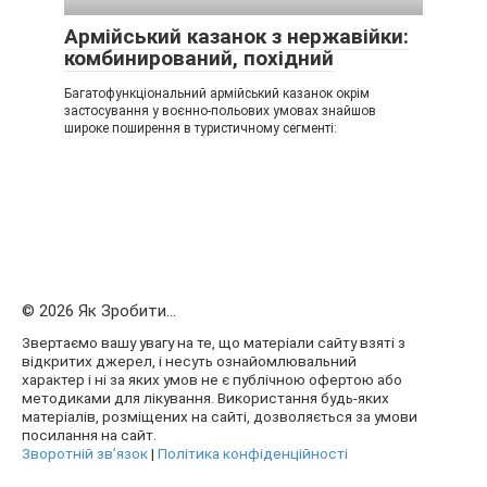
Армійський казанок з нержавійки:
комбинирований, похідний
Багатофункціональний армійський казанок окрім
застосування у воєнно-польових умовах знайшов
широке поширення в туристичному сегменті:
© 2026 Як Зробити...
Звертаємо вашу увагу на те, що матеріали сайту взяті з
відкритих джерел, і несуть ознайомлювальний
характер і ні за яких умов не є публічною офертою або
методиками для лікування. Використання будь-яких
матеріалів, розміщених на сайті, дозволяється за умови
посилання на сайт.
Зворотній зв’язок
|
Політика конфіденційності