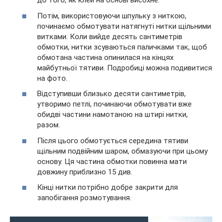
до того, як клей на основі висохне.
Потім, використовуючи шпульку з ниткою,
починаємо обмотувати натягнуті нитки щільними
витками. Коли вийде десять сантиметрів
обмотки, нитки зсуваються паличками так, щоб
обмотана частина опинилася на кінцях
майбутньої тятиви. Подробиці можна подивитися
на фото.
Відступивши близько десяти сантиметрів,
утворимо петлі, починаючи обмотувати вже
обидві частини намотаною на штирі нитки,
разом.
Після цього обмотується середина тятиви
щільним подвійним шаром, обмазуючи при цьому
основу. Ця частина обмотки повинна мати
довжину приблизно 15 див.
Кінці нитки потрібно добре закрити для
запобігання розмотування.