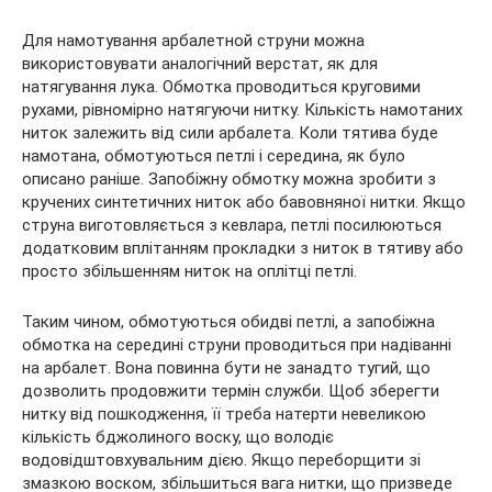
Для намотування арбалетной струни можна
використовувати аналогічний верстат, як для
натягування лука. Обмотка проводиться круговими
рухами, рівномірно натягуючи нитку. Кількість намотаних
ниток залежить від сили арбалета. Коли тятива буде
намотана, обмотуються петлі і середина, як було
описано раніше. Запобіжну обмотку можна зробити з
кручених синтетичних ниток або бавовняної нитки. Якщо
струна виготовляється з кевлара, петлі посилюються
додатковим вплітанням прокладки з ниток в тятиву або
просто збільшенням ниток на оплітці петлі.
Таким чином, обмотуються обидві петлі, а запобіжна
обмотка на середині струни проводиться при надіванні
на арбалет. Вона повинна бути не занадто тугий, що
дозволить продовжити термін служби. Щоб зберегти
нитку від пошкодження, її треба натерти невеликою
кількість бджолиного воску, що володіє
водовідштовхувальним дією. Якщо переборщити зі
змазкою воском, збільшиться вага нитки, що призведе