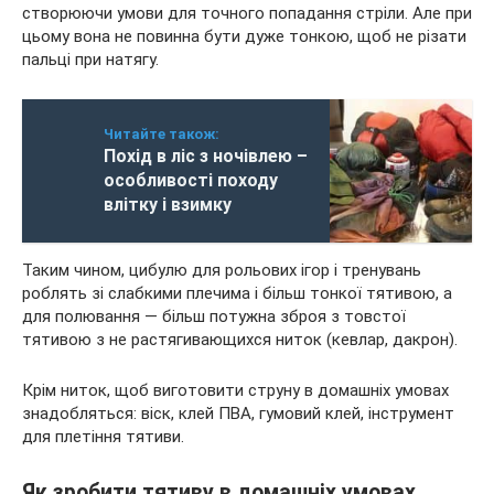
створюючи умови для точного попадання стріли. Але при
цьому вона не повинна бути дуже тонкою, щоб не різати
пальці при натягу.
Читайте також:
Похід в ліс з ночівлею –
особливості походу
влітку і взимку
Таким чином, цибулю для рольових ігор і тренувань
роблять зі слабкими плечима і більш тонкої тятивою, а
для полювання — більш потужна зброя з товстої
тятивою з не растягивающихся ниток (кевлар, дакрон).
Крім ниток, щоб виготовити струну в домашніх умовах
знадобляться: віск, клей ПВА, гумовий клей, інструмент
для плетіння тятиви.
Як зробити тятиву в домашніх умовах