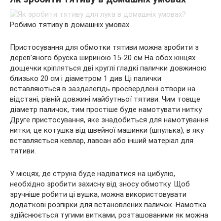
Робимо тятиву в домашніх умовах
Пристосування для обмотки тятиви можна зробити з
дерев’яного бруска шириною 15-20 см На обох кінцях
дощечки кріпляться дві круглі гладкі палички довжиною
близько 20 см і діаметром 1 див Ці палички
вставляються в заздалегідь просвердлені отвори на
відстані, рівній довжині майбутньої тятиви. Чим товще
діаметр паличок, тим простіше буде намотувати нитку.
Друге пристосування, яке знадобиться для намотування
нитки, це котушка від швейної машинки (шпулька), в яку
вставляється кевлар, лавсан або інший матеріал для
тятиви.
У місцях, де струна буде надіватися на цибулю,
необхідно зробити захисну від зносу обмотку. Щоб
зручніше робити ці вушка, можна використовувати
додаткові розпірки для встановлених паличок. Намотка
здійснюється тугими витками, розташованими як можна