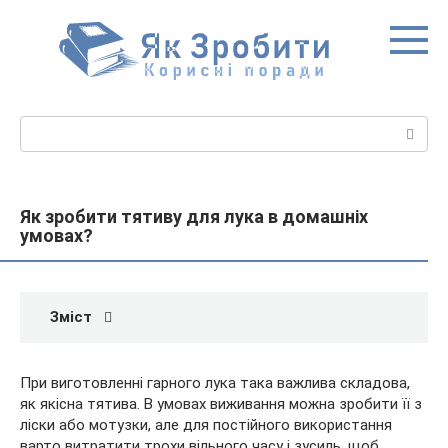
Перейти
до
вмісту
Пошук:
Як зробити тятиву для лука в домашніх
умовах?
Зміст
При виготовленні гарного лука така важлива складова,
як якісна тятива. В умовах виживання можна зробити її з
ліски або мотузки, але для постійного використання
варто витратити трохи вільного часу і зусиль, щоб