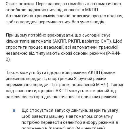
Отже, поїхали. Перш за все, автомобіль з автоматичною
коробкою відрізняється від аналогів з МКПП.
Автоматична трансмісія значно полегшує процес водіння,
тобто передачі перемикаються без участі водія.
При цьому потрібно враховувати, що сьогодні існує
кілька типів автоматів (АКПП, РКПП, варіатор CVT). Щоб
спростити процес взаємодії, всі автоматичні трансмісії
незалежно від типу мають схожі основні режими (P-R-N-
D).
Також можуть бути і додаткові режими АКПП (режим
знижених передач L, спортрежим S, ручний режим
перемикання передач Тіптронік, позначений M +/-). Також
слід зазначити, що різні АКПП можуть мати різний хід
важеля селектора для включення тих чи інших режимів.
Що стосується запуску двигуна, зверніть увагу,
щоб завести машину з автоматом, спочатку
потрібно перевести селектор вибору режимів в
положення P (паркінг) або (N – нейтраль).