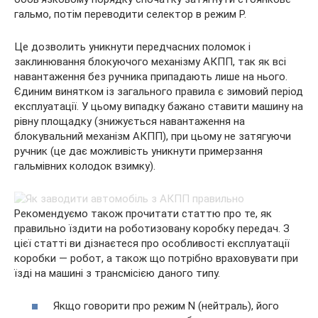
гальмо, потім переводити селектор в режим P.
Це дозволить уникнути передчасних поломок і
заклинювання блокуючого механізму АКПП, так як всі
навантаження без ручника припадають лише на нього.
Єдиним винятком із загального правила є зимовий період
експлуатації. У цьому випадку бажано ставити машину на
рівну площадку (знижується навантаження на
блокувальний механізм АКПП), при цьому не затягуючи
ручник (це дає можливість уникнути примерзання
гальмівних колодок взимку).
Рекомендуємо також прочитати статтю про те, як
правильно їздити на роботизовану коробку передач. З
цієї статті ви дізнаєтеся про особливості експлуатації
коробки — робот, а також що потрібно враховувати при
їзді на машині з трансмісією даного типу.
Якщо говорити про режим N (нейтраль), його