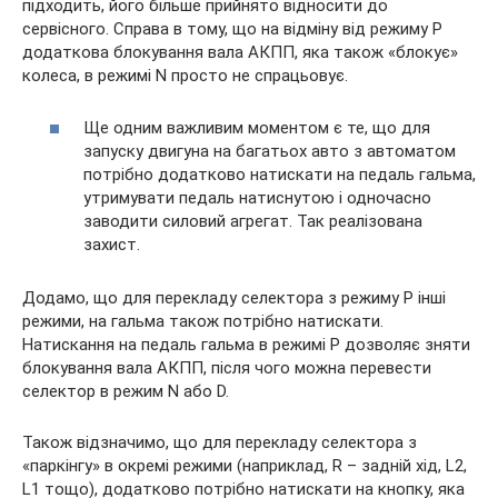
підходить, його більше прийнято відносити до
сервісного. Справа в тому, що на відміну від режиму P
додаткова блокування вала АКПП, яка також «блокує»
колеса, в режимі N просто не спрацьовує.
Ще одним важливим моментом є те, що для
запуску двигуна на багатьох авто з автоматом
потрібно додатково натискати на педаль гальма,
утримувати педаль натиснутою і одночасно
заводити силовий агрегат. Так реалізована
захист.
Додамо, що для перекладу селектора з режиму P інші
режими, на гальма також потрібно натискати.
Натискання на педаль гальма в режимі P дозволяє зняти
блокування вала АКПП, після чого можна перевести
селектор в режим N або D.
Також відзначимо, що для перекладу селектора з
«паркінгу» в окремі режими (наприклад, R – задній хід, L2,
L1 тощо), додатково потрібно натискати на кнопку, яка