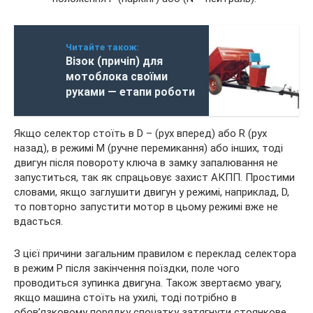
Читайте також:
Візок (причіп) для
мотоблока своїми
руками — етапи роботи
Якщо селектор стоїть в D – (рух вперед) або R (рух
назад), в режимі M (ручне перемикання) або інших, тоді
двигун після повороту ключа в замку запалювання не
запуститься, так як спрацьовує захист АКПП. Простими
словами, якщо заглушити двигун у режимі, наприклад, D,
то повторно запустити мотор в цьому режимі вже не
вдасться.
З цієї причини загальним правилом є переклад селектора
в режим P після закінчення поїздки, поле чого
проводиться зупинка двигуна. Також звертаємо увагу,
якщо машина стоїть на ухилі, тоді потрібно в
обов’язковому порядку спочатку затягнути стоянкове