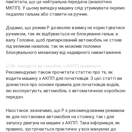
пам’ятати, що це нейтральна передача (аналогічно
МКПП). У цьому випадку машину слід утримувати окремо
педаллю гальма або ставити на ручник.
Додамо, що режим P дозволяє взимку не користуватися
ручником, так як відбувається не блокування гальм, а
валу. Головне, щоб припаркований автомобіль не стояв
під великим нахилом, так як можливі поломки
блокувального механізму від надмірного навантаження.
Рекомендуємо також прочитати статтю про те, як
водити машину з АКПП для початківців. З цієї статті ви
дізнаєтеся про основні правила для початківців водіїв,
які експлуатують автомобіль з автоматичною коробкою
передач.
Наостанок зазначимо, що P є рекомендованим режимом
як для постановки автомобіля на стоянку, так і для
запуску двигуна на машині з АКПП. Така інформація, як
правило, зустрічається практично у всіх мануалах до