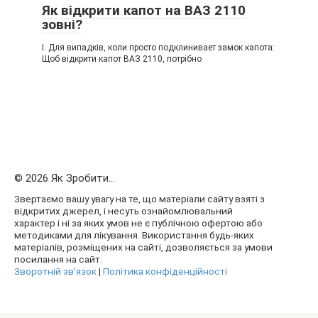
Як відкрити капот на ВАЗ 2110
зовні?
I. Для випадків, коли просто подклинивает замок капота:
Щоб відкрити капот ВАЗ 2110, потрібно
© 2026 Як Зробити...
Звертаємо вашу увагу на те, що матеріали сайту взяті з
відкритих джерел, і несуть ознайомлювальний
характер і ні за яких умов не є публічною офертою або
методиками для лікування. Використання будь-яких
матеріалів, розміщених на сайті, дозволяється за умови
посилання на сайт.
Зворотній зв’язок
|
Політика конфіденційності