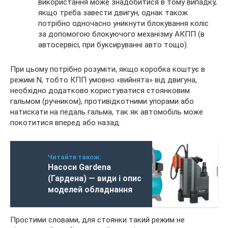
використання може знадобитися в тому випадку,
якщо треба завести двигун, однак також
потрібно одночасно уникнути блокування коліс
за допомогою блокуючого механізму АКПП (в
автосервісі, при буксируванні авто тощо).
При цьому потрібно розуміти, якщо коробка коштує в
режимі N, тобто КПП умовно «вийнята» від двигуна,
необхідно додатково користуватися стоянковим
гальмом (ручником), противідкотними упорами або
натискати на педаль гальма, так як автомобіль може
покотитися вперед або назад.
Читайте також:
Насоси Gardena
(Гардена) — види і опис
моделей обладнання
Простими словами, для стоянки такий режим не