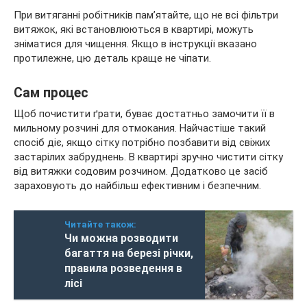
При витяганні робітників пам’ятайте, що не всі фільтри
витяжок, які встановлюються в квартирі, можуть
зніматися для чищення. Якщо в інструкції вказано
протилежне, цю деталь краще не чіпати.
Сам процес
Щоб почистити ґрати, буває достатньо замочити її в
мильному розчині для отмокания. Найчастіше такий
спосіб діє, якщо сітку потрібно позбавити від свіжих
застарілих забруднень. В квартирі зручно чистити сітку
від витяжки содовим розчином. Додатково це засіб
зараховують до найбільш ефективним і безпечним.
Читайте також:
Чи можна розводити
багаття на березі річки,
правила розведення в
лісі