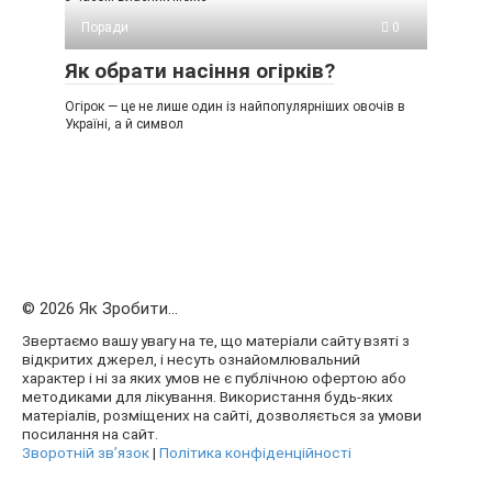
Поради
0
Як обрати насіння огірків?
Огірок — це не лише один із найпопулярніших овочів в
Україні, а й символ
© 2026 Як Зробити...
Звертаємо вашу увагу на те, що матеріали сайту взяті з
відкритих джерел, і несуть ознайомлювальний
характер і ні за яких умов не є публічною офертою або
методиками для лікування. Використання будь-яких
матеріалів, розміщених на сайті, дозволяється за умови
посилання на сайт.
Зворотній зв’язок
|
Політика конфіденційності