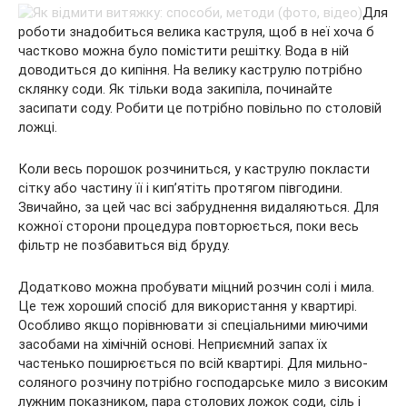
Для
роботи знадобиться велика каструля, щоб в неї хоча б
частково можна було помістити решітку. Вода в ній
доводиться до кипіння. На велику каструлю потрібно
склянку соди. Як тільки вода закипіла, починайте
засипати соду. Робити це потрібно повільно по столовій
ложці.
Коли весь порошок розчиниться, у каструлю покласти
сітку або частину її і кип’ятіть протягом півгодини.
Звичайно, за цей час всі забруднення видаляються. Для
кожної сторони процедура повторюється, поки весь
фільтр не позбавиться від бруду.
Додатково можна пробувати міцний розчин солі і мила.
Це теж хороший спосіб для використання у квартирі.
Особливо якщо порівнювати зі спеціальними миючими
засобами на хімічній основі. Неприємний запах їх
частенько поширюється по всій квартирі. Для мильно-
соляного розчину потрібно господарське мило з високим
лужним показником, пара столових ложок соди, сіль і