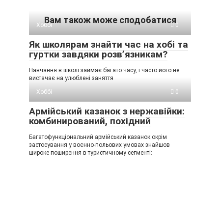
Вам також може сподобатися
Хоббі
0
Як школярам знайти час на хобі та
гуртки завдяки розв’язникам?
Навчання в школі займає багато часу, і часто його не
вистачає на улюблені заняття
Хоббі
0
Армійський казанок з нержавійки:
комбинирований, похідний
Багатофункціональний армійський казанок окрім
застосування у воєнно-польових умовах знайшов
широке поширення в туристичному сегменті: