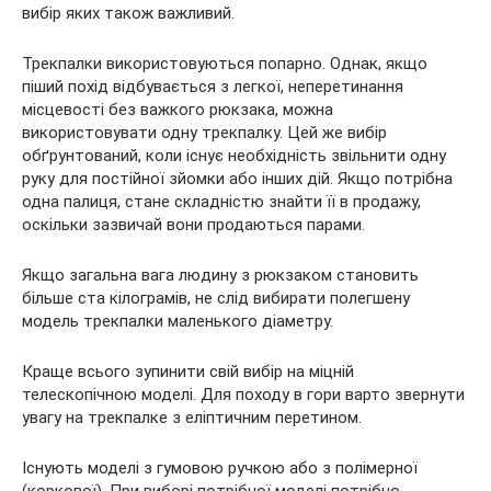
вибір яких також важливий.
Трекпалки використовуються попарно. Однак, якщо
піший похід відбувається з легкої, неперетинання
місцевості без важкого рюкзака, можна
використовувати одну трекпалку. Цей же вибір
обґрунтований, коли існує необхідність звільнити одну
руку для постійної зйомки або інших дій. Якщо потрібна
одна палиця, стане складністю знайти її в продажу,
оскільки зазвичай вони продаються парами.
Якщо загальна вага людину з рюкзаком становить
більше ста кілограмів, не слід вибирати полегшену
модель трекпалки маленького діаметру.
Краще всього зупинити свій вибір на міцній
телескопічною моделі. Для походу в гори варто звернути
увагу на трекпалке з еліптичним перетином.
Існують моделі з гумовою ручкою або з полімерної
(коркової). При виборі потрібної моделі потрібно