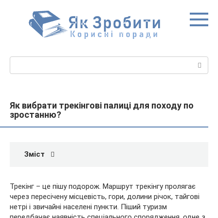
Перейти
до
вмісту
Пошук:
Як вибрати трекінгові палиці для походу по
зростанню?
Зміст
Трекінг – це пішу подорож. Маршрут трекінгу пролягає
через пересічену місцевість, гори, долини річок, тайгові
нетрі і звичайні населені пункти. Піший туризм
передбачає наявність спеціального спорядження, одне з