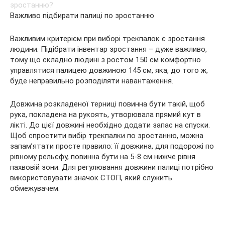
Важливо підбирати палиці по зростанню
Важливим критерієм при виборі трекпалок є зростання
людини. Підібрати інвентар зростання – дуже важливо,
тому що складно людині з ростом 150 см комфортно
управлятися палицею довжиною 145 см, яка, до того ж,
буде неправильно розподіляти навантаження.
Довжина розкладеної терниці повинна бути такій, щоб
рука, покладена на рукоять, утворювала прямий кут в
лікті. До цієї довжині необхідно додати запас на спуски.
Щоб спростити вибір трекпалки по зростанню, можна
запам’ятати просте правило: її довжина, для подорожі по
рівному рельєфу, повинна бути на 5-8 см нижче рівня
пахвовій зони. Для регулювання довжини палиці потрібно
використовувати значок СТОП, який служить
обмежувачем.