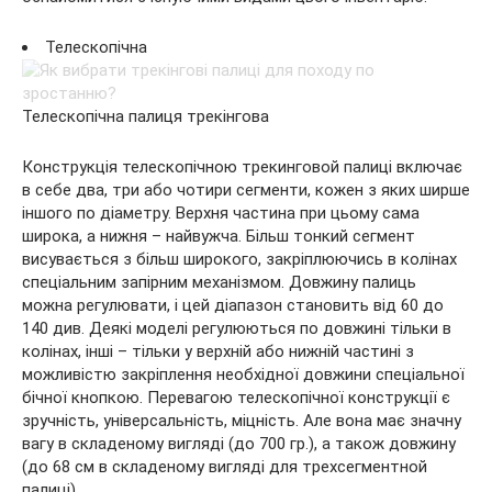
Телескопічна
Телескопічна палиця трекінгова
Конструкція телескопічною трекинговой палиці включає
в себе два, три або чотири сегменти, кожен з яких ширше
іншого по діаметру. Верхня частина при цьому сама
широка, а нижня – найвужча. Більш тонкий сегмент
висувається з більш широкого, закріплюючись в колінах
спеціальним запірним механізмом. Довжину палиць
можна регулювати, і цей діапазон становить від 60 до
140 див. Деякі моделі регулюються по довжині тільки в
колінах, інші – тільки у верхній або нижній частині з
можливістю закріплення необхідної довжини спеціальної
бічної кнопкою. Перевагою телескопічної конструкції є
зручність, універсальність, міцність. Але вона має значну
вагу в складеному вигляді (до 700 гр.), а також довжину
(до 68 см в складеному вигляді для трехсегментной
палиці).