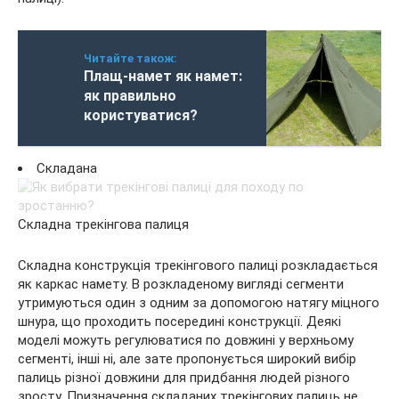
Читайте також:
Плащ-намет як намет:
як правильно
користуватися?
Складана
Складна трекінгова палиця
Складна конструкція трекінгового палиці розкладається
як каркас намету. В розкладеному вигляді сегменти
утримуються один з одним за допомогою натягу міцного
шнура, що проходить посередині конструкції. Деякі
моделі можуть регулюватися по довжині у верхньому
сегменті, інші ні, але зате пропонується широкий вибір
палиць різної довжини для придбання людей різного
зросту. Призначення складаних трекінгових палиць не