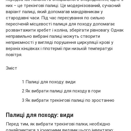
них – це трекінгові палиці. Це модернізований, сучасний
варіант палиці, який допомагав мандрівникам у
стародавні часи. Під час пересування по сильно
пересіченій місцевості палиця для походу допомагає
розвантажити хребет і коліна, зберігати рівновагу. Однак
неправильно вибрані палиці можуть створити
неприємності у вигляді порушення циркуляції крові у
верхніх кінцівках і гіпотермії при низькій температурі
повітря.
Зміст
1 Палиці для походу: види
2 Як вибрати палиці для походу в гори
3 Як вибрати трекінгові палиці по зростанню
Палиці для походу: види
Перед тим, як вибрати трекінгові палки, необхідно
ознайомитися з існуючими видами цього інвентарю: