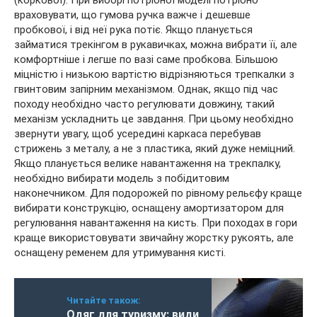
враховувати, що гумова ручка важче і дешевше
пробкової, і від неї рука потіє. Якщо планується
займатися трекінгом в рукавичках, можна вибрати її, але
комфортніше і легше по вазі саме пробкова. Більшою
міцністю і низькою вартістю відрізняються трепкалки з
гвинтовим запірним механізмом. Однак, якщо під час
походу необхідно часто регулювати довжину, такий
механізм ускладнить це завдання. При цьому необхідно
звернути увагу, щоб усередині каркаса перебував
стрижень з металу, а не з пластика, який дуже неміцний.
Якщо планується велике навантаження на трекпалку,
необхідно вибирати модель з побідитовим
наконечником. Для подорожей по рівному рельєфу краще
вибирати конструкцію, оснащену амортизатором для
регулювання навантаження на кисть. При походах в гори
краще використовувати звичайну жорстку рукоять, але
оснащену ременем для утримування кисті.
Читайте також:
Одяг для туризму: види,