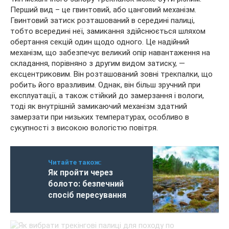
Перший вид – це гвинтовий, або цанговий механізм.
Гвинтовий затиск розташований в середині палиці,
тобто всередині неї, замикання здійснюється шляхом
обертання секцій один щодо одного. Це надійний
механізм, що забезпечує великий опір навантаження на
складання, порівняно з другим видом затиску, —
ексцентриковим. Він розташований зовні трекпалки, що
робить його вразливим. Однак, він більш зручний при
експлуатації, а також стійкий до замерзання і вологи,
тоді як внутрішній замикаючий механізм здатний
замерзати при низьких температурах, особливо в
сукупності з високою вологістю повітря.
Читайте також:
Як пройти через
болото: безпечний
спосіб пересування