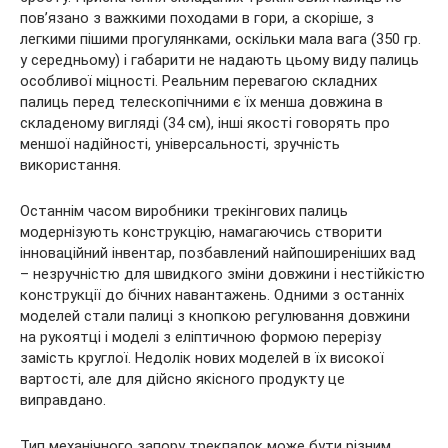
пов’язано з важкими походами в гори, а скоріше, з
легкими пішими прогулянками, оскільки мала вага (350 гр.
у середньому) і габарити не надають цьому виду палиць
особливої міцності. Реальним перевагою складних
палиць перед телескопічними є їх менша довжина в
складеному вигляді (34 см), інші якості говорять про
меншої надійності, універсальності, зручність
використання.
Останнім часом виробники трекінгових палиць
модернізують конструкцію, намагаючись створити
інноваційний інвентар, позбавлений найпоширеніших вад
– незручністю для швидкого зміни довжини і нестійкістю
конструкції до бічних навантажень. Одними з останніх
моделей стали палиці з кнопкою регулювання довжини
на рукоятці і моделі з еліптичною формою перерізу
замість круглої. Недолік нових моделей в їх високої
вартості, але для дійсно якісного продукту це
виправдано.
Тип механічного запору трекпалок може бути різним.