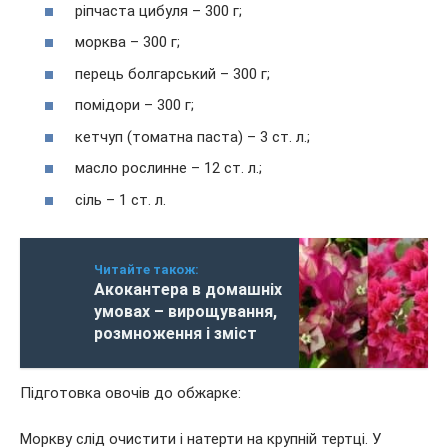
ріпчаста цибуля – 300 г;
морква – 300 г;
перець болгарський – 300 г;
помідори – 300 г;
кетчуп (томатна паста) – 3 ст. л.;
масло рослинне – 12 ст. л.;
сіль – 1 ст. л.
Читайте також:
Акокантера в домашніх
умовах – вирощування,
розмноження і зміст
Підготовка овочів до обжарке:
Моркву слід очистити і натерти на крупній тертці. У