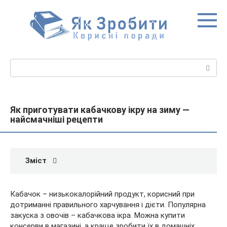
Перейти
до
вмісту
Пошук:
Як приготувати кабачкову ікру на зиму —
найсмачніші рецепти
Зміст
Кабачок – низькокалорійний продукт, корисний при
дотриманні правильного харчування і дієти. Популярна
закуска з овочів – кабачкова ікра. Можна купити
консерви в магазині, а краще зробити їх в домашніх