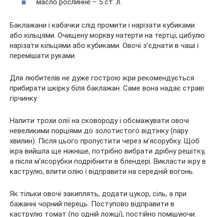
масло рослинне – 5 ст. л.
Баклажани і кабачки слід промити і нарізати кубиками
або кільцями. Очищену моркву натерти на тертці, цибулю
нарізати кільцями або кубиками. Овочі з’єднати в чаші і
перемішати руками.
Для любителів не дуже гострою ікри рекомендується
прибирати шкірку біля баклажан. Саме вона надає страві
гірчинку.
Налити трохи олії на сковороду і обсмажувати овочі
невеликими порціями до золотистого відтінку (пару
хвилин). Після цього пропустити через м’ясорубку. Щоб
ікра вийшла ще ніжніше, потрібно вибрати дрібну решітку,
а після м’ясорубки подрібнити в блендері. Викласти ікру в
каструлю, влити олію і відправити на середній вогонь.
Як тільки овочі закиплять, додати цукор, сіль, а при
бажанні чорний перець. Поступово відправити в
каструлю томат (по одній ложці), постійно помішуючи.