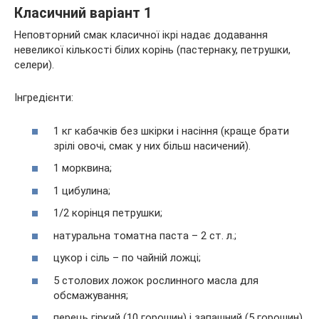
Класичний варіант 1
Неповторний смак класичної ікрі надає додавання
невеликої кількості білих корінь (пастернаку, петрушки,
селери).
Інгредієнти:
1 кг кабачків без шкірки і насіння (краще брати
зрілі овочі, смак у них більш насичений).
1 морквина;
1 цибулина;
1/2 корінця петрушки;
натуральна томатна паста – 2 ст. л.;
цукор і сіль – по чайній ложці;
5 столових ложок рослинного масла для
обсмажування;
перець гіркий (10 горошин) і запашний (5 горошин).