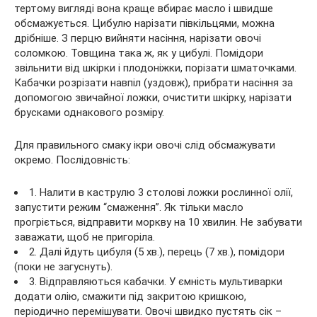
тертому вигляді вона краще вбирає масло і швидше
обсмажується. Цибулю нарізати півкільцями, можна
дрібніше. З перцю вийняти насіння, нарізати овочі
соломкою. Товщина така ж, як у цибулі. Помідори
звільнити від шкірки і плодоніжки, порізати шматочками.
Кабачки розрізати навпіл (уздовж), прибрати насіння за
допомогою звичайної ложки, очистити шкірку, нарізати
брусками однакового розміру.
Для правильного смаку ікри овочі слід обсмажувати
окремо. Послідовність:
1. Налити в каструлю 3 столові ложки рослинної олії,
запустити режим “смаження”. Як тільки масло
прогріється, відправити моркву на 10 хвилин. Не забувати
заважати, щоб не пригоріла.
2. Далі йдуть цибуля (5 хв.), перець (7 хв.), помідори
(поки не загуснуть).
3. Відправляються кабачки. У ємність мультиварки
додати олію, смажити під закритою кришкою,
періодично перемішувати. Овочі швидко пустять сік –