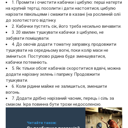
1. Промити і очистити кабачки і цибулю: перші натерти
на крупній тертці, посолити і дати настоятися; цибулю
нарізати півкільцями і смажити в казані (на рослинній олії
до золотистого відтінку.
2. Кабачки пустять сік, його треба несильно вичавити.
3. 20 хвилин тушкувати кабачки з цибулею, не
забувати помішувати.
4. До овочів додати томатну заправку, продовжити
тушкувати на середньому вогні, поки колір маси не
зміниться. Поступово рідина буде зменшуватися,
кабачки потемніють.
5. Як тільки обсяг кабачків скоротитися вдвічі, можна
додати нарізану зелень і паприку. Продовжити
тушкувати.
6. Коли рідини майже не залишиться, зменшити
вогонь.
7. Додати дрібно нарізаний часник, перець і сіль за
смаком. Ікра повинна бути трохи недосоленою.
Читайте також: