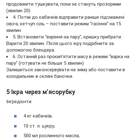
продовжити тушкувати, поки не стануть прозорими
(хвилин 20).
4. Потім до кабачків відправити раніше підсмажені
овочі, кетчуп сіль – поставити режим “гасіння” на 15
хвилин.
5. Встановити “варіння на пару”, кришку прибрати.
Варити 20 хвилин. Після цього ікру подрібнити за
допомогою блендера.
6. Останній раз прокип’ятити масу в режимі “варка на
пару” (готувати не більше 5 хвилин).
Залишиться законсервувати на зиму або поставити в
холодильник в скляні баночки.
5 Ікра через м’ясорубку
Інгредієнти:
4 кг кабачків;
10 ст. л. цукру;
500 мл рослинного масла;