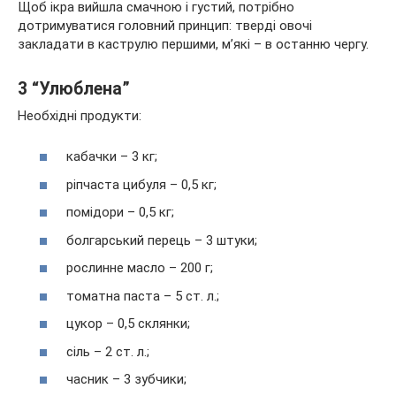
Щоб ікра вийшла смачною і густий, потрібно
дотримуватися головний принцип: тверді овочі
закладати в каструлю першими, м’які – в останню чергу.
3 “Улюблена”
Необхідні продукти:
кабачки – 3 кг;
ріпчаста цибуля – 0,5 кг;
помідори – 0,5 кг;
болгарський перець – 3 штуки;
рослинне масло – 200 г;
томатна паста – 5 ст. л.;
цукор – 0,5 склянки;
сіль – 2 ст. л.;
часник – 3 зубчики;