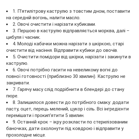
1. П’ятилітрову каструлю з товстим дном, поставити
на середній вогонь, налити масло.
2. Овочі очистити і нарізати кубиками.
3. Першою в каструлю відправляється морква, далі –
цибуля і часник.
4. Молоді кабачки можна нарізати з шкіркою, старі
очистити від насіння. Відправити кубики до овочів.
5. Очистити помідори від шкірки, нарізати і закинути в
каструлю.
6. Овочі потрібно гасити на невеликому вогні до
повної готовності (приблизно 30 хвилин). Каструлю не
закривати.
7. Гарячу масу слід подрібнити в блендері до стану
пюре.
8. Залишилося довести до потрібного смаку: додати
пасту, оцет, перець мелений, цукор і сіль. Всі інгредієнти
перемішати і прокип’ятити 5 хвилин.
9. Останній крок – ікру розкласти по стерилізованим
баночках, дати охолонути під ковдрою і відправити у
прохолодне місце.