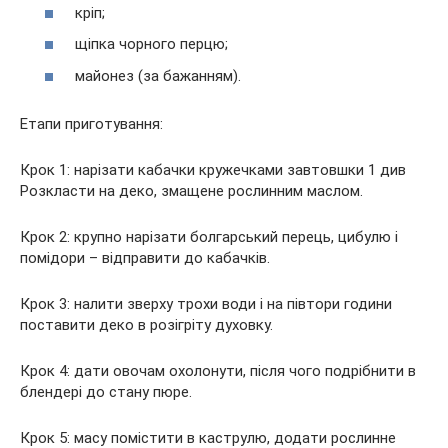
кріп;
щіпка чорного перцю;
майонез (за бажанням).
Етапи приготування:
Крок 1: нарізати кабачки кружечками завтовшки 1 див
Розкласти на деко, змащене рослинним маслом.
Крок 2: крупно нарізати болгарський перець, цибулю і
помідори – відправити до кабачків.
Крок 3: налити зверху трохи води і на півтори години
поставити деко в розігріту духовку.
Крок 4: дати овочам охолонути, після чого подрібнити в
блендері до стану пюре.
Крок 5: масу помістити в каструлю, додати рослинне