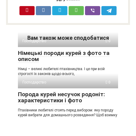
Вам також може сподобатися
Господарство
0
Німецькі породи курей з фото та
описом
Німці – великі любителі птахівництва. І це при всій
строгості їх законів щодо всього,
Господарство
0
Порода курей несучок родоніт:
характеристики і фото
Птахівники любителі стоять перед вибором: яку породу
курей вибрати для домашнього розведення? Щоб взимку