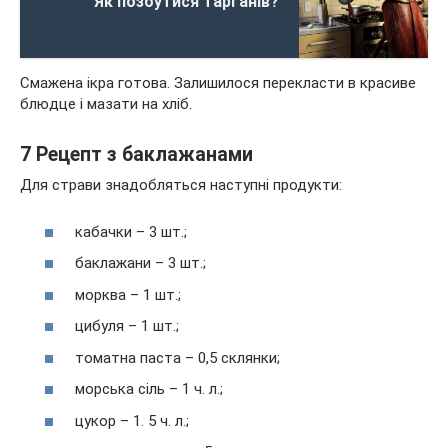
Як позбутися тарганів?
Смажена ікра готова. Залишилося перекласти в красиве
блюдце і мазати на хліб.
7 Рецепт з баклажанами
Для страви знадобляться наступні продукти:
кабачки – 3 шт.;
баклажани – 3 шт.;
морква – 1 шт.;
цибуля – 1 шт.;
томатна паста – 0,5 склянки;
морська сіль – 1 ч. л.;
цукор – 1. 5 ч. л.;