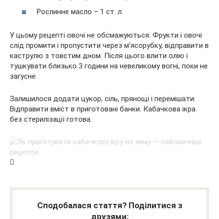
Рослинне масло – 1 ст. л.
У цьому рецепті овочі не обсмажуються. Фрукти і овочі
слід промити і пропустити через м’ясорубку, відправити в
каструлю з товстим дном. Після цього влити олію і
тушкувати близько 3 години на невеликому вогні, поки не
загусне.
Залишилося додати цукор, сіль, прянощі і перемішати.
Відправити вміст в приготовані банки. Кабачкова ікра
без стерилізації готова.
Сподобалася стаття? Поділитися з
друзями: