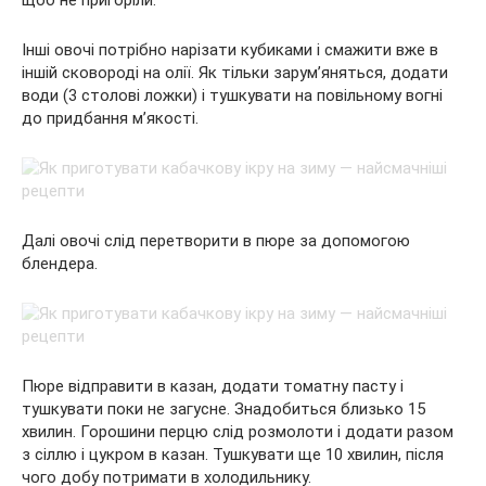
щоб не пригоріли.
Інші овочі потрібно нарізати кубиками і смажити вже в
іншій сковороді на олії. Як тільки зарум’яняться, додати
води (3 столові ложки) і тушкувати на повільному вогні
до придбання м’якості.
Далі овочі слід перетворити в пюре за допомогою
блендера.
Пюре відправити в казан, додати томатну пасту і
тушкувати поки не загусне. Знадобиться близько 15
хвилин. Горошини перцю слід розмолоти і додати разом
з сіллю і цукром в казан. Тушкувати ще 10 хвилин, після
чого добу потримати в холодильнику.