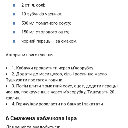
2 ст. л. солі;
10 зубчиків часнику;
500 мл томатного соусу;
150 мл столового оцту;
чорний перець – за смаком.
Алгоритм приготування:
1. Кабачки прокрутити через м’ясорубку.
2. Додати до маси цукор, сіль і рослинне масло.
Тушкувати протягом години.
3. Потім влити томатний соус, оцет, додати перець і
часник, прокрученные через м’ясорубку. Тушкувати 20
хвилин.
4. Гарячу ікру розкласти по банках і закатати.
6 Смажена кабачкова ікра
Для рецепта знадобиться: