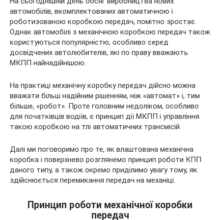
На сьогоднішній день обсяг виробництва нових
автомобілів, вкомплектованих автоматичною і
роботизованою коробкою передач, помітно зростає.
Однак автомобілі з механічною коробкою передач також
користуються популярністю, особливо серед
досвідчених автолюбителів, які по
праву вважають
МКПП найнадійнішою.
На практиці механічну коробку передач дійсно можна
вважати більш надійним рішенням, ніж «автомат» і, тим
більше, «робот». Проте головним недоліком, особливо
для початківців водіїв, є принцип дії МКПП і управління
такою коробкою на тлі автоматичних трансмісій.
Далі ми поговоримо про те, як влаштована механічна
коробка і поверхнево розглянемо принцип роботи КПП
даного типу, а також окремо приділимо увагу тому, як
здійснюється перемикання передач на механіці.
Принцип роботи механічної коробки
передач