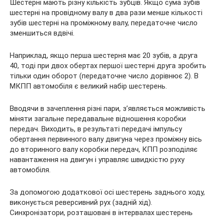
Шестерні мають різну кількість зубців. Якщо сума зубів
шестерні на провідному валу в два рази менше кількості
зубів шестерні на проміжному валу, передаточне число
зменшиться вдвічі.
Наприклад, якщо перша шестерня має 20 зубів, а друга
40, тоді при двох обертах першої шестерні друга зробить
тільки один оборот (передаточне число дорівнює 2). В
МКПП автомобіля є великий набір шестерень.
Вводячи в зачеплення різні пари, з’являється можливість
міняти загальне передавальне відношення коробки
передач. Виходить, в результаті передачі імпульсу
обертання первинного валу двигуна через проміжну вісь
до вторинного валу коробки передач, КПП розподіляє
навантаження на двигун і управляє швидкістю руху
автомобіля.
За допомогою додаткової осі шестерень заднього ходу,
виконується реверсивний рух (задній хід).
Синхронізатори, розташовані в інтервалах шестерень