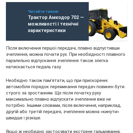
Читайте також:
Трактор Амкодор 702 —
можливості і технічні
характеристики
Після включення першої передачі, плавно відпустивши
зчеплення, можна почати рух. При необхідності плавного
паралельно відпускання зчеплення також злегка
натискається педаль газу.
Необхідно також пам’ятати, що при прискоренні
автомобіля порядок перемикання передач повинен бути
строго за зростанням. Ще після початку руху
максимально плавно відпускати зчеплення вже не
потрібно. Іншими словами, після включення, наприклад,
другій або третій передачі, зчеплення можна «кинути»
швидше і різкіше.
Якщо ж необхідно застосувати екстрене гальмування,