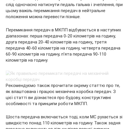
слід одночасно натиснути педаль гальма і зчеплення, при
цьому важіль перемикання передач в нейтральне
положення можна перевести пізніше.
Перемикання передач в МКПП відбувається в наступних
діапазонах: перша передача 0-20 кілометрів на годину,
друга передача 20-40 кілометрів на годину
,
третя
передача 40-60 кілометрів на годину, четверта передача
60-90 кілометрів на годину, п’ята передача 90-110
кілометрів на годину.
Рекомендуємо також прочитати окрему статтю про те,
як влаштована і працює механічна коробка передач. З
цієї статті ви дізнаєтеся про будову, конструктивні
особливості та принципи роботи МКПП.
Шоста передача включається тоді, коли МС рухається зі
швидкістю понад 110 кілометрів на годину. Також задня
передача включається тільки після повної зупинки