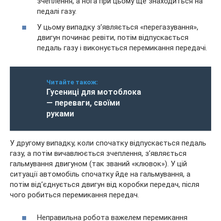
зчеплення, а нога при цьому ще знаходиться на
педалі газу.
У цьому випадку з’являється «перегазування»,
двигун починає ревіти, потім відпускається
педаль газу і виконується перемикання передачі.
Читайте також:
Гусениці для мотоблока
— переваги, своїми
руками
У другому випадку, коли спочатку відпускається педаль
газу, а потім вичавлюється зчеплення, з’являється
гальмування двигуном (так званий «клювок»). У цій
ситуації автомобіль спочатку йде на гальмування, а
потім від’єднується двигун від коробки передач, після
чого робиться перемикання передач.
Неправильна робота важелем перемикання