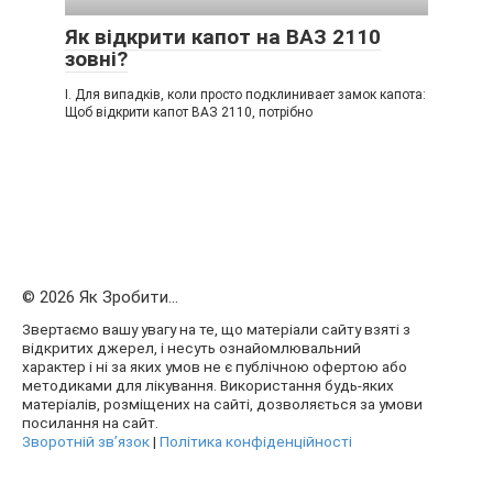
Як відкрити капот на ВАЗ 2110
зовні?
I. Для випадків, коли просто подклинивает замок капота:
Щоб відкрити капот ВАЗ 2110, потрібно
© 2026 Як Зробити...
Звертаємо вашу увагу на те, що матеріали сайту взяті з
відкритих джерел, і несуть ознайомлювальний
характер і ні за яких умов не є публічною офертою або
методиками для лікування. Використання будь-яких
матеріалів, розміщених на сайті, дозволяється за умови
посилання на сайт.
Зворотній зв’язок
|
Політика конфіденційності